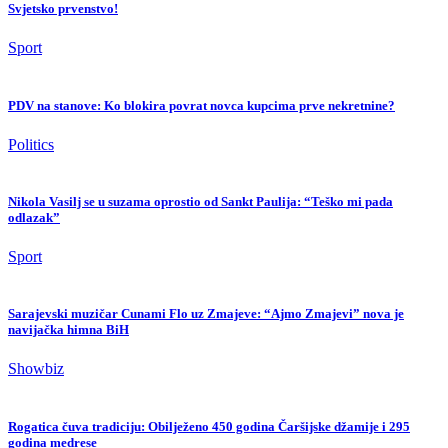
Svjetsko prvenstvo!
Sport
PDV na stanove: Ko blokira povrat novca kupcima prve nekretnine?
Politics
Nikola Vasilj se u suzama oprostio od Sankt Paulija: “Teško mi pada
odlazak”
Sport
Sarajevski muzičar Cunami Flo uz Zmajeve: “Ajmo Zmajevi” nova je
navijačka himna BiH
Showbiz
Rogatica čuva tradiciju: Obilježeno 450 godina Čaršijske džamije i 295
godina medrese