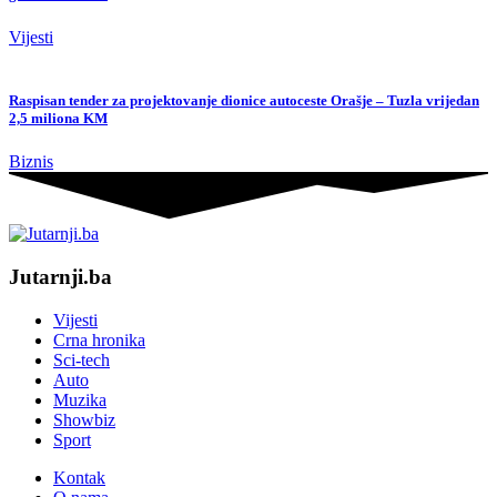
Vijesti
Raspisan tender za projektovanje dionice autoceste Orašje – Tuzla vrijedan
2,5 miliona KM
Biznis
Jutarnji.ba
Vijesti
Crna hronika
Sci-tech
Auto
Muzika
Showbiz
Sport
Kontak