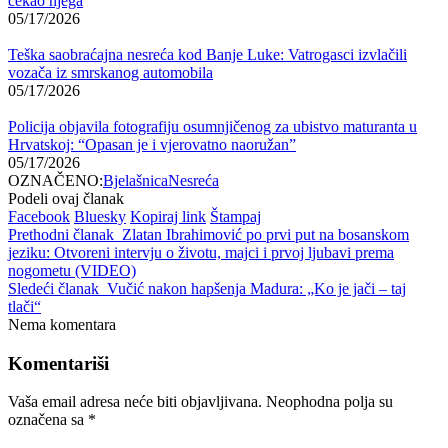
čekao njega
05/17/2026
Teška saobraćajna nesreća kod Banje Luke: Vatrogasci izvlačili
vozača iz smrskanog automobila
05/17/2026
Policija objavila fotografiju osumnjičenog za ubistvo maturanta u
Hrvatskoj: “Opasan je i vjerovatno naoružan”
05/17/2026
OZNAČENO:
Bjelašnica
Nesreća
Podeli ovaj članak
Facebook
Bluesky
Kopiraj link
Štampaj
Prethodni članak
Zlatan Ibrahimović po prvi put na bosanskom
jeziku: Otvoreni intervju o životu, majci i prvoj ljubavi prema
nogometu (VIDEO)
Sledeći članak
Vučić nakon hapšenja Madura: „Ko je jači – taj
tlači“
Nema komentara
Komentariši
Vaša email adresa neće biti objavljivana.
Neophodna polja su
označena sa
*