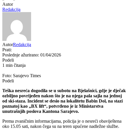
Autor
Redakcija
Autor
Redakcija
Prati:
Poslednje ažurirano: 01/04/2026
Podeli
1 min čitanja
Foto: Sarajevo Times
Podeli
Teška nesreća dogodila se u subotu na Bjelašnici, gdje je dječak
ozbiljno povrijeđen nakon što je na njega pala sajla na jednoj
od ski-staza. Incident se desio na lokalitetu Babin Dol, na stazi
poznatoj kao „BX lift“, potvrđeno je iz Ministarstva
unutrašnjih poslova Kantona Sarajevo.
Prema zvaničnim informacijama, policija je o nesreći obaviještena
oko 15.05 sati, nakon čega su na teren upućene nadležne službe.