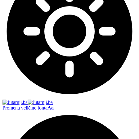
Promena veličine fonta
Aa