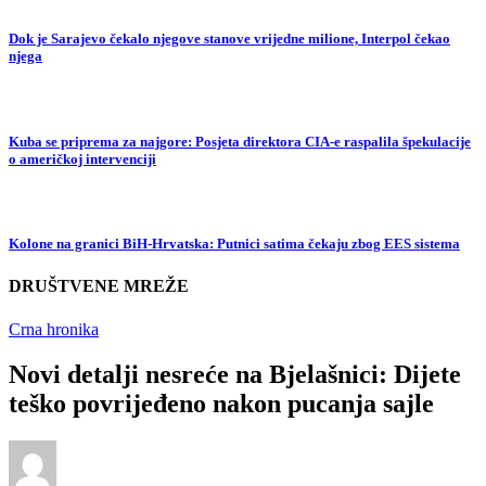
Dok je Sarajevo čekalo njegove stanove vrijedne milione, Interpol čekao
njega
Kuba se priprema za najgore: Posjeta direktora CIA-e raspalila špekulacije
o američkoj intervenciji
Kolone na granici BiH-Hrvatska: Putnici satima čekaju zbog EES sistema
DRUŠTVENE MREŽE
Crna hronika
Novi detalji nesreće na Bjelašnici: Dijete
teško povrijeđeno nakon pucanja sajle