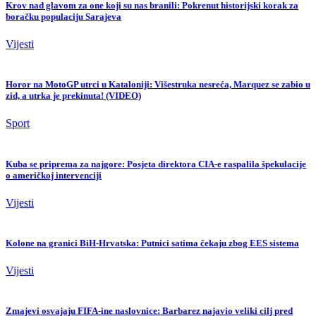
Krov nad glavom za one koji su nas branili: Pokrenut historijski korak za
boračku populaciju Sarajeva
Vijesti
Horor na MotoGP utrci u Kataloniji: Višestruka nesreća, Marquez se zabio u
zid, a utrka je prekinuta! (VIDEO)
Sport
Kuba se priprema za najgore: Posjeta direktora CIA-e raspalila špekulacije
o američkoj intervenciji
Vijesti
Kolone na granici BiH-Hrvatska: Putnici satima čekaju zbog EES sistema
Vijesti
Zmajevi osvajaju FIFA-ine naslovnice: Barbarez najavio veliki cilj pred