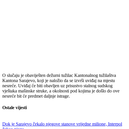
O slučaju je obaviješten dežurni tužilac Kantonalnog tužilaštva
Kantona Sarajevo, koji je naložio da se izvrši uviđaj na mjestu
nesreće. Uviđaj će biti obavljen uz prisustvo stalnog sudskog
vještaka mašinske struke, a okolnosti pod kojima je došlo do ove
nesreće bit će predmet daljnje istrage.
Ostale vijesti
Dok je Sarajevo čekalo njegove stanove vrijedne milione, Interpol