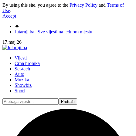
By using this site, you agree to the
Privacy Policy
and
Terms of
Use
.
Accept
🔥
Jutarnji.ba | Sve vijesti na jednom mjestu
17.maj.26
Vijesti
Crna hronika
Sci-tech
Auto
Muzika
Showbiz
Sport