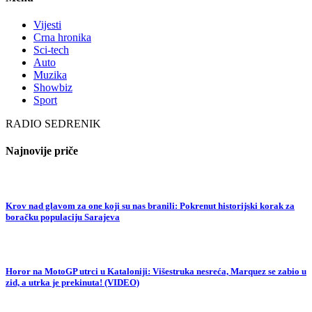
Vijesti
Crna hronika
Sci-tech
Auto
Muzika
Showbiz
Sport
RADIO SEDRENIK
Najnovije priče
Krov nad glavom za one koji su nas branili: Pokrenut historijski korak za
boračku populaciju Sarajeva
Horor na MotoGP utrci u Kataloniji: Višestruka nesreća, Marquez se zabio u
zid, a utrka je prekinuta! (VIDEO)