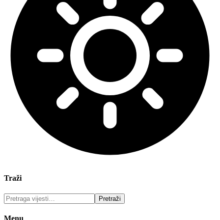
Traži
Menu