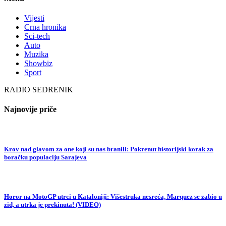
Vijesti
Crna hronika
Sci-tech
Auto
Muzika
Showbiz
Sport
RADIO SEDRENIK
Najnovije priče
Krov nad glavom za one koji su nas branili: Pokrenut historijski korak za
boračku populaciju Sarajeva
Horor na MotoGP utrci u Kataloniji: Višestruka nesreća, Marquez se zabio u
zid, a utrka je prekinuta! (VIDEO)