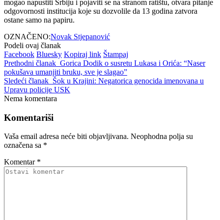
mogao napustiti Srbiju i pojaviti se na stranom ratištu, otvara pitanje
odgovornosti institucija koje su dozvolile da 13 godina zatvora
ostane samo na papiru.
OZNAČENO:
Novak Stjepanović
Podeli ovaj članak
Facebook
Bluesky
Kopiraj link
Štampaj
Prethodni članak
Gorica Dodik o susretu Lukasa i Orića: “Naser
pokušava umanjiti bruku, sve je slagao”
Sledeći članak
Šok u Krajini: Negatorica genocida imenovana u
Upravu policije USK
Nema komentara
Komentariši
Vaša email adresa neće biti objavljivana.
Neophodna polja su
označena sa
*
Komentar
*