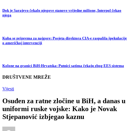
Dok je Sarajevo čekalo njegove stanove vrijedne milione, Interpol čekao
njega
Kuba se priprema za najgore: Posjeta direktora CIA-e raspalila špekulacije
o američkoj intervenciji
Kolone na granici BiH-Hrvatska: Putnici satima čekaju zbog EES sistema
DRUŠTVENE MREŽE
Vijesti
Osuđen za ratne zločine u BiH, a danas u
uniformi ruske vojske: Kako je Novak
Stjepanović izbjegao kaznu