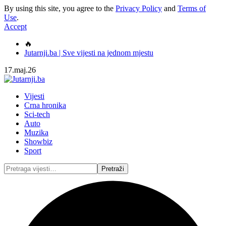
By using this site, you agree to the
Privacy Policy
and
Terms of
Use
.
Accept
🔥
Jutarnji.ba | Sve vijesti na jednom mjestu
17.maj.26
Vijesti
Crna hronika
Sci-tech
Auto
Muzika
Showbiz
Sport