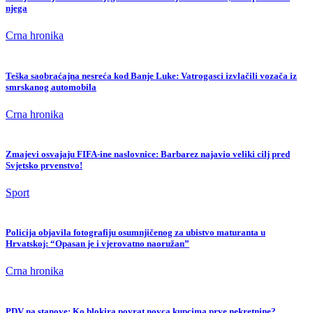
njega
Crna hronika
Teška saobraćajna nesreća kod Banje Luke: Vatrogasci izvlačili vozača iz
smrskanog automobila
Crna hronika
Zmajevi osvajaju FIFA-ine naslovnice: Barbarez najavio veliki cilj pred
Svjetsko prvenstvo!
Sport
Policija objavila fotografiju osumnjičenog za ubistvo maturanta u
Hrvatskoj: “Opasan je i vjerovatno naoružan”
Crna hronika
PDV na stanove: Ko blokira povrat novca kupcima prve nekretnine?