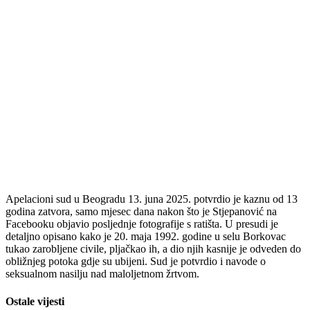
Apelacioni sud u Beogradu 13. juna 2025. potvrdio je kaznu od 13
godina zatvora, samo mjesec dana nakon što je Stjepanović na
Facebooku objavio posljednje fotografije s ratišta. U presudi je
detaljno opisano kako je 20. maja 1992. godine u selu Borkovac
tukao zarobljene civile, pljačkao ih, a dio njih kasnije je odveden do
obližnjeg potoka gdje su ubijeni. Sud je potvrdio i navode o
seksualnom nasilju nad maloljetnom žrtvom.
Ostale vijesti