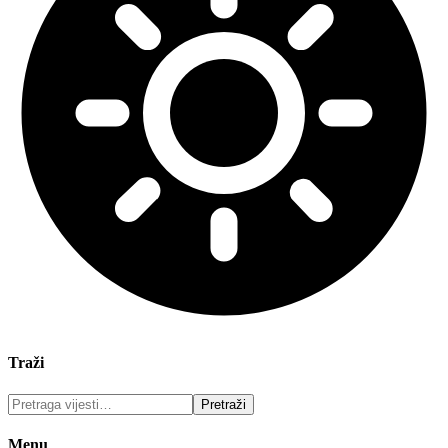
Traži
Menu