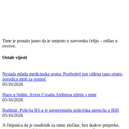
Time je postalo jasno da je umjesto u zatvorsku ćeliju – otišao u
rovove.
Ostale vijesti
Nestala mlada medicinska sestra: Posljednji put viđena rano ujutro,
porodica moli za pomoć
05/16/2026
Haos u Splitu: Avion Croatia Airlinesa izletio s piste
05/16/2026
Budimir: Policija RS-a je najspremnija policijska agencija u BiH
05/16/2026
A činjenica da je osuđenik za ratne zločine, bez ikakve prepreke,