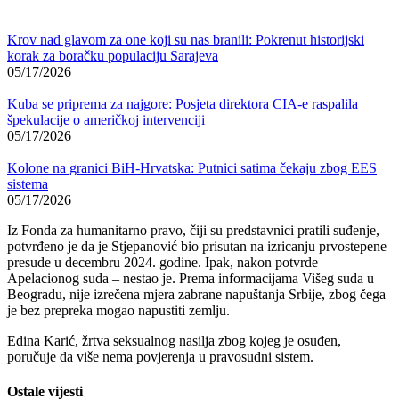
Krov nad glavom za one koji su nas branili: Pokrenut historijski
korak za boračku populaciju Sarajeva
05/17/2026
Kuba se priprema za najgore: Posjeta direktora CIA-e raspalila
špekulacije o američkoj intervenciji
05/17/2026
Kolone na granici BiH-Hrvatska: Putnici satima čekaju zbog EES
sistema
05/17/2026
Iz Fonda za humanitarno pravo, čiji su predstavnici pratili suđenje,
potvrđeno je da je Stjepanović bio prisutan na izricanju prvostepene
presude u decembru 2024. godine. Ipak, nakon potvrde
Apelacionog suda – nestao je. Prema informacijama Višeg suda u
Beogradu, nije izrečena mjera zabrane napuštanja Srbije, zbog čega
je bez prepreka mogao napustiti zemlju.
Edina Karić, žrtva seksualnog nasilja zbog kojeg je osuđen,
poručuje da više nema povjerenja u pravosudni sistem.
Ostale vijesti