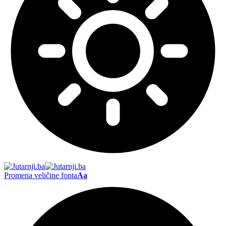
Promena veličine fonta
Aa