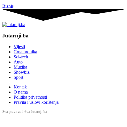
Biznis
Jutarnji.ba
Vijesti
Crna hronika
Sci-tech
Auto
Muzika
Showbiz
Sport
Kontak
O nama
Politika privatnosti
Pravila i uslovi korištenja
Sva prava zadržva Jutarnji.ba