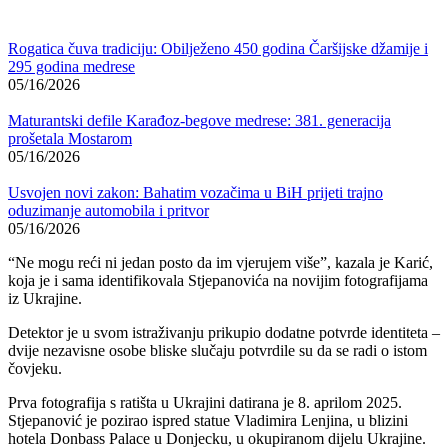
Rogatica čuva tradiciju: Obilježeno 450 godina Čaršijske džamije i
295 godina medrese
05/16/2026
Maturantski defile Karađoz-begove medrese: 381. generacija
prošetala Mostarom
05/16/2026
Usvojen novi zakon: Bahatim vozačima u BiH prijeti trajno
oduzimanje automobila i pritvor
05/16/2026
“Ne mogu reći ni jedan posto da im vjerujem više”, kazala je Karić,
koja je i sama identifikovala Stjepanovića na novijim fotografijama
iz Ukrajine.
Detektor je u svom istraživanju prikupio dodatne potvrde identiteta –
dvije nezavisne osobe bliske slučaju potvrdile su da se radi o istom
čovjeku.
Prva fotografija s ratišta u Ukrajini datirana je 8. aprilom 2025.
Stjepanović je pozirao ispred statue Vladimira Lenjina, u blizini
hotela Donbass Palace u Donjecku, u okupiranom dijelu Ukrajine.