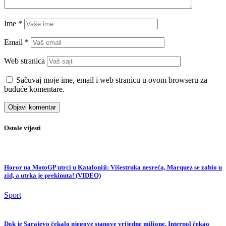
Ime
*
Email
*
Web stranica
Sačuvaj moje ime, email i web stranicu u ovom browseru za
buduće komentare.
Ostale vijesti
Horor na MotoGP utrci u Kataloniji: Višestruka nesreća, Marquez se zabio u
zid, a utrka je prekinuta! (VIDEO)
Sport
Dok je Sarajevo čekalo njegove stanove vrijedne milione, Interpol čekao