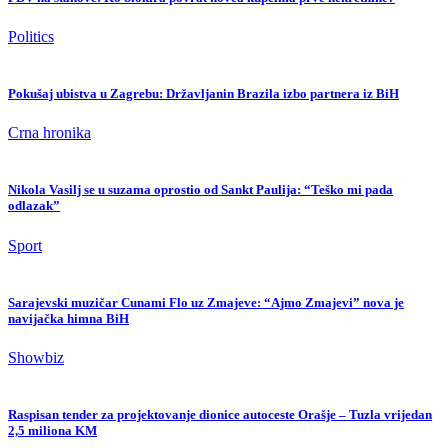
Politics
Pokušaj ubistva u Zagrebu: Državljanin Brazila izbo partnera iz BiH
Crna hronika
Nikola Vasilj se u suzama oprostio od Sankt Paulija: “Teško mi pada
odlazak”
Sport
Sarajevski muzičar Cunami Flo uz Zmajeve: “Ajmo Zmajevi” nova je
navijačka himna BiH
Showbiz
Raspisan tender za projektovanje dionice autoceste Orašje – Tuzla vrijedan
2,5 miliona KM