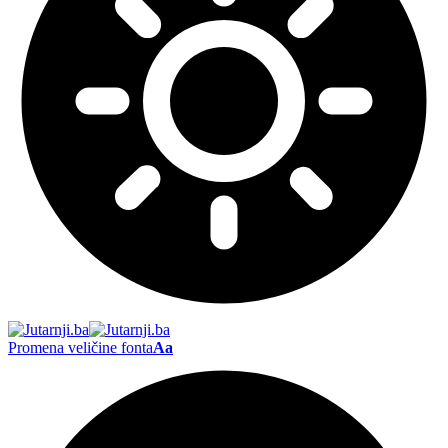
Promena veličine fonta
Aa