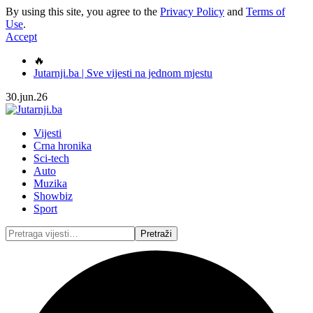
By using this site, you agree to the
Privacy Policy
and
Terms of
Use
.
Accept
🔥
Jutarnji.ba | Sve vijesti na jednom mjestu
30.jun.26
Vijesti
Crna hronika
Sci-tech
Auto
Muzika
Showbiz
Sport