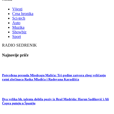
Vijesti
Crna hronika
Sci-tech
Auto
Muzika
Showbiz
Sport
RADIO SEDRENIK
Najnovije priče
Potvrđena presuda Miodragu Maliću: Tri godine zatvora zbog veličanja
ratni zločinaca Ratka Mladića i Radovana Karadžića
Dva velika bh. talenta dobila poziv iz Real Madrida: Harun Sadiković i Ali
Čopra putuju u Španiju