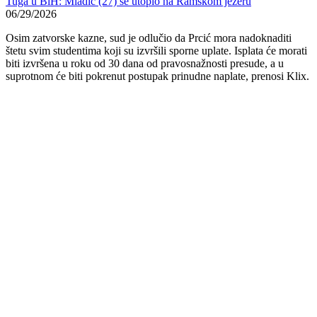
Tuga u BiH: Mladić (27) se utopio na Ramskom jezeru
06/29/2026
Osim zatvorske kazne, sud je odlučio da Prcić mora nadoknaditi
štetu svim studentima koji su izvršili sporne uplate. Isplata će morati
biti izvršena u roku od 30 dana od pravosnažnosti presude, a u
suprotnom će biti pokrenut postupak prinudne naplate, prenosi Klix.