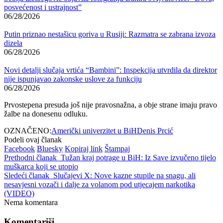
posvećenost i ustrajnost”
06/28/2026
Putin priznao nestašicu goriva u Rusiji: Razmatra se zabrana izvoza
dizela
06/28/2026
Novi detalji slučaja vrtića “Bambini”: Inspekcija utvrdila da direktor
nije ispunjavao zakonske uslove za funkciju
06/28/2026
Prvostepena presuda još nije pravosnažna, a obje strane imaju pravo
žalbe na donesenu odluku.
OZNAČENO:
Američki univerzitet u BiH
Denis Prcić
Podeli ovaj članak
Facebook
Bluesky
Kopiraj link
Štampaj
Prethodni članak
Tužan kraj potrage u BiH: Iz Save izvučeno tijelo
muškarca koji se utopio
Sledeći članak
Slučajevi X: Nove kazne stupile na snagu, ali
nesavjesni vozači i dalje za volanom pod utjecajem narkotika
(VIDEO)
Nema komentara
Komentariši