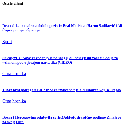
Ostale vijesti
Dva velika bh. talenta dobila poziv iz Real Madrida: Harun Sadiković i Ali
Čopra putuju u Španiju
Sport
Slučajevi X: Nove kazne stupile na snagu, ali nesavjesni vozači i dalje za
volanom pod utjecajem narkotika (VIDEO)
Crna hronika
Tužan kraj potrage u BiH: Iz Save izvučeno tijelo muškarca koji se utopio
Crna hronika
Bosna i Hercegovina oduševila svijet! Athletic drastično podigao Zmajeve
na svojoj listi