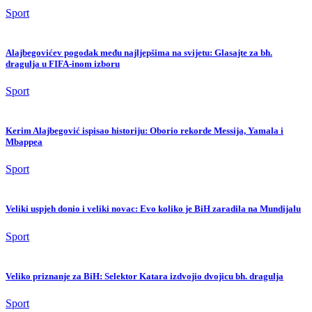
Sport
Alajbegovićev pogodak među najljepšima na svijetu: Glasajte za bh.
dragulja u FIFA-inom izboru
Sport
Kerim Alajbegović ispisao historiju: Oborio rekorde Messija, Yamala i
Mbappea
Sport
Veliki uspjeh donio i veliki novac: Evo koliko je BiH zaradila na Mundijalu
Sport
Veliko priznanje za BiH: Selektor Katara izdvojio dvojicu bh. dragulja
Sport