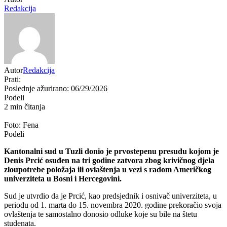
Redakcija
Autor
Redakcija
Prati:
Poslednje ažurirano: 06/29/2026
Podeli
2 min čitanja
Foto: Fena
Podeli
Kantonalni sud u Tuzli donio je prvostepenu presudu kojom je
Denis Prcić osuđen na tri godine zatvora zbog krivičnog djela
zloupotrebe položaja ili ovlaštenja u vezi s radom Američkog
univerziteta u Bosni i Hercegovini.
Sud je utvrdio da je Prcić, kao predsjednik i osnivač univerziteta, u
periodu od 1. marta do 15. novembra 2020. godine prekoračio svoja
ovlaštenja te samostalno donosio odluke koje su bile na štetu
studenata.