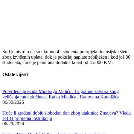
Sud je utvrdio da su ukupno 42 studenta pretrpjela finansijsku štetu
zbog izvršenih uplata, dok je pokušaj naplate zabilježen i kod još 30
studenata, čime je planirana dodatna korist od 45.000 KM.
Ostale vijesti
Potvrđena presuda Miodragu Maliću: Tri godine zatvora zbog
veličanja ratni zločinaca Ratka Mladića i Radovana Karadžića
06/30/2026
Hoće li građani dobiti slobodan dan zbog utakmice Zmajeva? Vlada
FBiH priprema instrukciju
06/29/2026