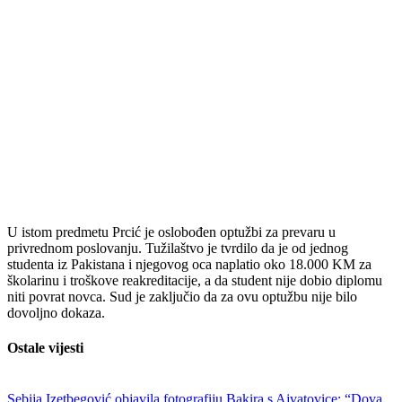
U istom predmetu Prcić je oslobođen optužbi za prevaru u
privrednom poslovanju. Tužilaštvo je tvrdilo da je od jednog
studenta iz Pakistana i njegovog oca naplatio oko 18.000 KM za
školarinu i troškove reakreditacije, a da student nije dobio diplomu
niti povrat novca. Sud je zaključio da za ovu optužbu nije bilo
dovoljno dokaza.
Ostale vijesti
Sebija Izetbegović objavila fotografiju Bakira s Ajvatovice: “Dova,