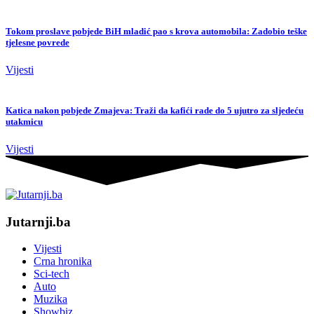
Tokom proslave pobjede BiH mladić pao s krova automobila: Zadobio teške
tjelesne povrede
Vijesti
Katica nakon pobjede Zmajeva: Traži da kafići rade do 5 ujutro za sljedeću
utakmicu
Vijesti
Jutarnji.ba
Vijesti
Crna hronika
Sci-tech
Auto
Muzika
Showbiz