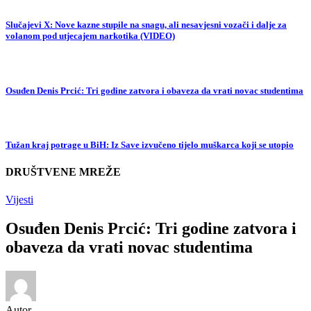
Slučajevi X: Nove kazne stupile na snagu, ali nesavjesni vozači i dalje za
volanom pod utjecajem narkotika (VIDEO)
Osuđen Denis Prcić: Tri godine zatvora i obaveza da vrati novac studentima
Tužan kraj potrage u BiH: Iz Save izvučeno tijelo muškarca koji se utopio
DRUŠTVENE MREŽE
Vijesti
Osuđen Denis Prcić: Tri godine zatvora i
obaveza da vrati novac studentima
Autor