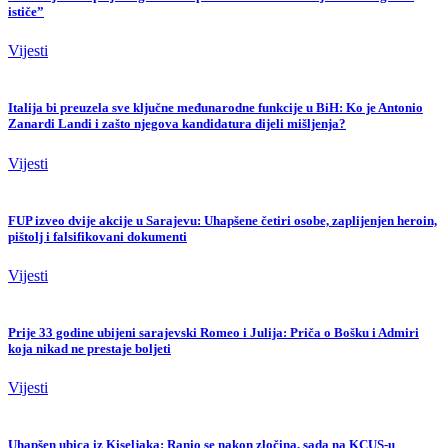
ističe”
Vijesti
Italija bi preuzela sve ključne međunarodne funkcije u BiH: Ko je Antonio
Zanardi Landi i zašto njegova kandidatura dijeli mišljenja?
Vijesti
FUP izveo dvije akcije u Sarajevu: Uhapšene četiri osobe, zaplijenjen heroin,
pištolj i falsifikovani dokumenti
Vijesti
Prije 33 godine ubijeni sarajevski Romeo i Julija: Priča o Bošku i Admiri
koja nikad ne prestaje boljeti
Vijesti
Uhapšen ubica iz Kiseljaka: Ranio se nakon zločina, sada na KCUS-u