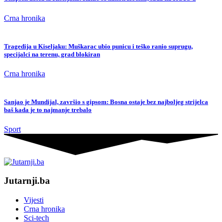
Crna hronika
Tragedija u Kiseljaku: Muškarac ubio punicu i teško ranio suprugu,
specijalci na terenu, grad blokiran
Crna hronika
Sanjao je Mundijal, završio s gipsom: Bosna ostaje bez najboljeg strijelca
baš kada je to najmanje trebalo
Sport
Jutarnji.ba
Vijesti
Crna hronika
Sci-tech