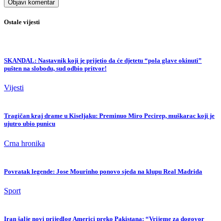
Ostale vijesti
SKANDAL: Nastavnik koji je prijetio da će djetetu “pola glave okinuti”
pušten na slobodu, sud odbio pritvor!
Vijesti
Tragičan kraj drame u Kiseljaku: Preminuo Miro Pecirep, muškarac koji je
ujutro ubio punicu
Crna hronika
Povratak legende: Jose Mourinho ponovo sjeda na klupu Real Madrida
Sport
Iran šalje novi prijedlog Americi preko Pakistana: “Vrijeme za dogovor