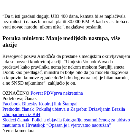
“Da ti isti građani duguju UIO 400 dana, kamata bi se naplaćivala
bez milosti i danas bi morali platiti 30.000 KM. A kada vlast treba da
vrati novac narodu, nikom ništa”, naglašava poslanik.
Poruka ministru: Manje medijskih nastupa, više
akcije
Kresojević poziva Amidžića da prestane s medijskim okrivljavanjem
i da se posveti konkretnoj akciji. “Umjesto što pokušava da
predstavi kako pravilnika nema jer nekom mrskom Sarajliji smeta
Dodik kao predlagač, ministru bi bolje bilo da po modelu dogovora
o kupovini kumove zgrade dođe i do dogovora koji je bitan narodu,
a ne SNSD tajkunima”, zaključio je on.
OZNAČENO:
Povrat PDV
prva nekretnina
Podeli ovaj članak
Facebook
Bluesky
Kopiraj link
Štampaj
Prethodni članak
Pokušaj ubistva u Zagrebu: Državljanin Brazila
izbo partnera iz BiH
Sledeći članak
Policija objavila fotografiju osumnjičenog za ubistvo
maturanta u Hrvatskoj: “Opasan je i vjerovatno naoružan”
Nema komentara