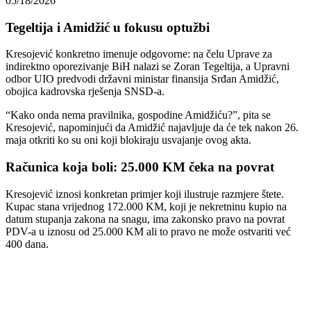
05/18/2026
Tegeltija i Amidžić u fokusu optužbi
Kresojević konkretno imenuje odgovorne: na čelu Uprave za
indirektno oporezivanje BiH nalazi se Zoran Tegeltija, a Upravni
odbor UIO predvodi državni ministar finansija Srđan Amidžić,
obojica kadrovska rješenja SNSD-a.
“Kako onda nema pravilnika, gospodine Amidžiću?”, pita se
Kresojević, napominjući da Amidžić najavljuje da će tek nakon 26.
maja otkriti ko su oni koji blokiraju usvajanje ovog akta.
Računica koja boli: 25.000 KM čeka na povrat
Kresojević iznosi konkretan primjer koji ilustruje razmjere štete.
Kupac stana vrijednog 172.000 KM, koji je nekretninu kupio na
datum stupanja zakona na snagu, ima zakonsko pravo na povrat
PDV-a u iznosu od 25.000 KM ali to pravo ne može ostvariti već
400 dana.