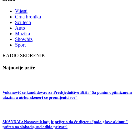
Vijesti
Crna hronika
Sci-tech
Auto
Muzika
Showbiz
Sport
RADIO SEDRENIK
Najnovije priče
Vukanović se kandidovao za Predsjedništvo BiH: “Sa punim optimizmom
ulazim u utrku, skeneri će promijeniti sve”
SKANDAL: Nastavnik koji je prijetio da će djetetu “pola glave okinuti”
pušten na slobodu, sud odbio pritvor!