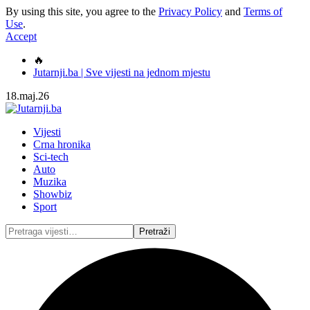
By using this site, you agree to the
Privacy Policy
and
Terms of
Use
.
Accept
🔥
Jutarnji.ba | Sve vijesti na jednom mjestu
18.maj.26
Vijesti
Crna hronika
Sci-tech
Auto
Muzika
Showbiz
Sport