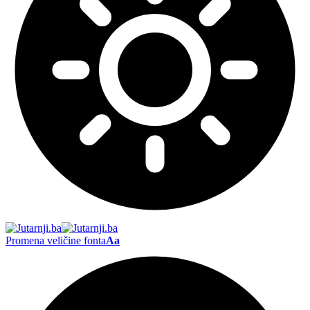
Promena veličine fonta
Aa