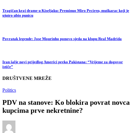
Tragičan kraj drame u Kiseljaku: Preminuo Miro Pecirep, muškarac koji je
ujutro ubio punicu
Povratak legende: Jose Mourinho ponovo sjeda na klupu Real Madrida
Iran šalje novi prijedlog Americi preko Pakistana: “Vrijeme za dogovor
ističe”
DRUŠTVENE MREŽE
Politics
PDV na stanove: Ko blokira povrat novca
kupcima prve nekretnine?