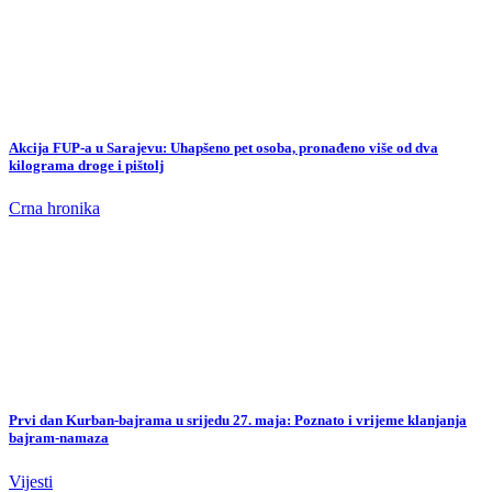
Akcija FUP-a u Sarajevu: Uhapšeno pet osoba, pronađeno više od dva
kilograma droge i pištolj
Crna hronika
Prvi dan Kurban-bajrama u srijedu 27. maja: Poznato i vrijeme klanjanja
bajram-namaza
Vijesti