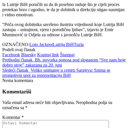
Iz Lutrije BiH poručili su da ih posebno raduje što je cijeli proces
protekao brzo i ugodno, te da je dobitnik u direkciju stigao nasmijan
i vidno emotivan.
“Priča ovog dobitnika savršeno ilustrira vrijednosti koje Lutrija BiH
zastupa – ustrajnost, vjeru i porodičnu ljubav”, izjavio je
Emir
Muminović
iz Odjela za odnose s javnošću Lutrije BiH.
OZNAČENO:
Loto Jackpot
Lutrija BiH
Tuzla
Podeli ovaj članak
Facebook
Bluesky
Kopiraj link
Štampaj
Prethodni članak
Bh. povorka ponosa pod sloganom “Sve nam boje
dobro stoje” zakazana za 20. juni
Sledeći članak
Veliko snimanje u centru Sarajeva: Snima se
promotivni spot za reprezentaciju BiH
Nema komentara
Komentariši
Vaša email adresa neće biti objavljivana.
Neophodna polja su
označena sa
*
Komentar
*