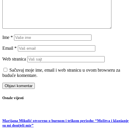
Ime
*
Email
*
Web stranica
Sačuvaj moje ime, email i web stranicu u ovom browseru za
buduće komentare.
Ostale vijesti
Marijana Mikulić otvoreno o burnom i teškom periodu: “Molitva i klanjanje
su mi donijeli mir”