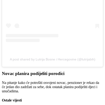
A post shared by Lutrija Bosne i Hercegovine (@lutrijabih)
Novac planira podijeliti porodici
Na pitanje kako će potrošiti osvojeni novac, penzioner je rekao da
će jedan dio zadržati za sebe, dok ostatak planira podijeliti djeci i
unučadima.
Ostale vijesti