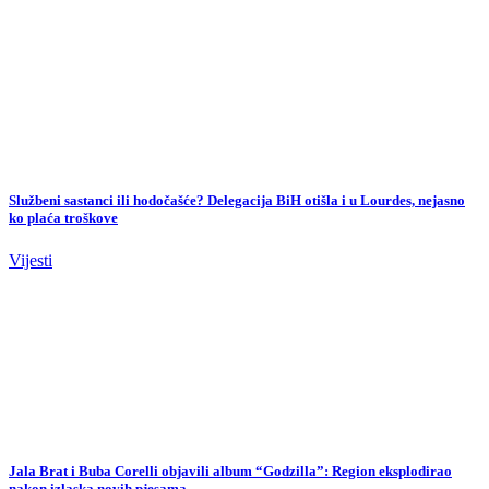
Službeni sastanci ili hodočašće? Delegacija BiH otišla i u Lourdes, nejasno
ko plaća troškove
Vijesti
Jala Brat i Buba Corelli objavili album “Godzilla”: Region eksplodirao
nakon izlaska novih pjesama