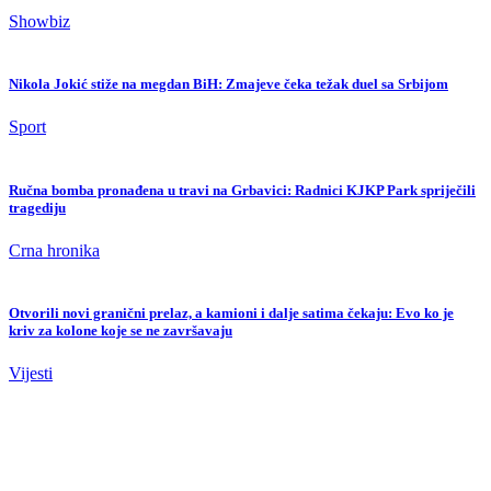
Showbiz
Nikola Jokić stiže na megdan BiH: Zmajeve čeka težak duel sa Srbijom
Sport
Ručna bomba pronađena u travi na Grbavici: Radnici KJKP Park spriječili
tragediju
Crna hronika
Otvorili novi granični prelaz, a kamioni i dalje satima čekaju: Evo ko je
kriv za kolone koje se ne završavaju
Vijesti