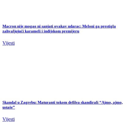
Macron nije mogao ni sanjati ovakav udarac: Meloni ga prestigla
zahvaljujući karameli i indijskom premijeru
Vijesti
Skandal u Zagrebu: Maturanti tokom defilea skandirali “Ajmo, ajmo,
ustaše”
Vijesti