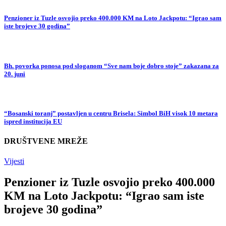
Penzioner iz Tuzle osvojio preko 400.000 KM na Loto Jackpotu: “Igrao sam
iste brojeve 30 godina”
Bh. povorka ponosa pod sloganom “Sve nam boje dobro stoje” zakazana za
20. juni
“Bosanski toranj” postavljen u centru Brisela: Simbol BiH visok 10 metara
ispred institucija EU
DRUŠTVENE MREŽE
Vijesti
Penzioner iz Tuzle osvojio preko 400.000
KM na Loto Jackpotu: “Igrao sam iste
brojeve 30 godina”