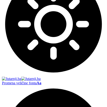
Promena veličine fonta
Aa