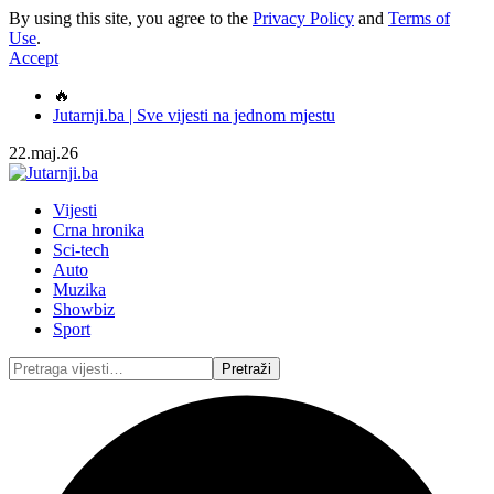
By using this site, you agree to the
Privacy Policy
and
Terms of
Use
.
Accept
🔥
Jutarnji.ba | Sve vijesti na jednom mjestu
22.maj.26
Vijesti
Crna hronika
Sci-tech
Auto
Muzika
Showbiz
Sport