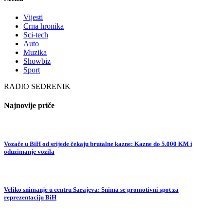
Vijesti
Crna hronika
Sci-tech
Auto
Muzika
Showbiz
Sport
RADIO SEDRENIK
Najnovije priče
Vozače u BiH od srijede čekaju brutalne kazne: Kazne do 5.000 KM i
oduzimanje vozila
Veliko snimanje u centru Sarajeva: Snima se promotivni spot za
reprezentaciju BiH