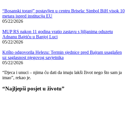
“Bosanski toranj” postavljen u centru Brisela: Simbol BiH visok 10
metara ispred institucija EU
05/22/2026
MUP RS nakon 11 godina vratio zastavu s ljiljanima oduzetu
Adnanu Bajriću u Banjoj Luci
05/22/2026
Krišto odgovorila Helezu: Termin sjednice pred Bajram usaglašen
uz saglasnost njegovog savjetnika
05/22/2026
“Djeca i unuci – njima ću dati da imaju lakši život nego što sam ja
imao”, rekao je.
“Najljepši posjet u životu”