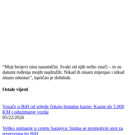
“Moji brojevi nisu nasumični. Svaki od njih nešto znači – to su
datumi rođenja mojih najdražih. Nikad ih nisam mijenjao i nikad
nisam odustao”, ispričao je dobitnik.
Ostale vijesti
Vozače u BiH od srijede čekaju brutalne kazne: Kazne do 5.000
KM i oduzimanje vozila
05/22/2026
Veliko snimanje u centru Sarajeva: Snima se promotivni spot za
reprezentaciju BiH