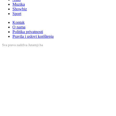
Muzika
Showbiz
Sport
Kontak
O nama
Politika privatnosti
Pravila i uslovi korištenja
Sva prava zadržva Jutarnji.ba