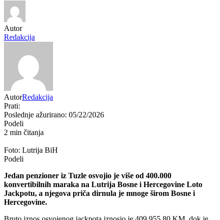
Autor
Redakcija
Autor
Redakcija
Prati:
Poslednje ažurirano: 05/22/2026
Podeli
2 min čitanja
Foto: Lutrija BiH
Podeli
Jedan penzioner iz
Tuzle
osvojio je više od 400.000
konvertibilnih maraka na
Lutrija Bosne i Hercegovine
Loto
Jackpotu, a njegova priča dirnula je mnoge širom Bosne i
Hercegovine.
Bruto iznos osvojenog jackpota iznosio je 409.955,80 KM, dok je