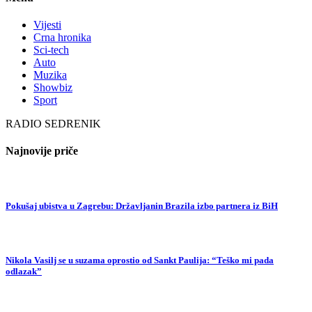
Vijesti
Crna hronika
Sci-tech
Auto
Muzika
Showbiz
Sport
RADIO SEDRENIK
Najnovije priče
Pokušaj ubistva u Zagrebu: Državljanin Brazila izbo partnera iz BiH
Nikola Vasilj se u suzama oprostio od Sankt Paulija: “Teško mi pada
odlazak”