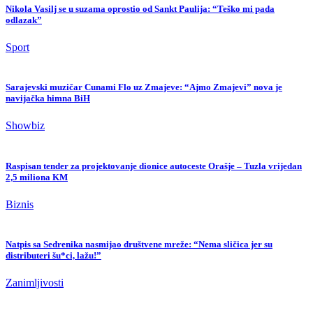
Nikola Vasilj se u suzama oprostio od Sankt Paulija: “Teško mi pada
odlazak”
Sport
Sarajevski muzičar Cunami Flo uz Zmajeve: “Ajmo Zmajevi” nova je
navijačka himna BiH
Showbiz
Raspisan tender za projektovanje dionice autoceste Orašje – Tuzla vrijedan
2,5 miliona KM
Biznis
Natpis sa Sedrenika nasmijao društvene mreže: “Nema sličica jer su
distributeri šu*ci, lažu!”
Zanimljivosti