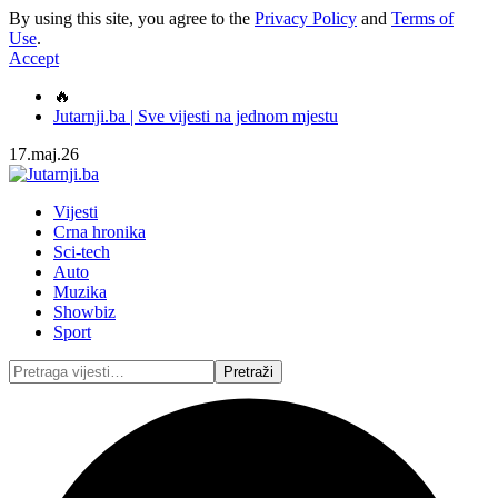
By using this site, you agree to the
Privacy Policy
and
Terms of
Use
.
Accept
🔥
Jutarnji.ba | Sve vijesti na jednom mjestu
17.maj.26
Vijesti
Crna hronika
Sci-tech
Auto
Muzika
Showbiz
Sport