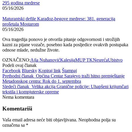
295 godina medrese
05/16/2026
Maturantski defile Karađoz-begove medrese: 381. generacija
prošetala Mostarom
05/16/2026
Ova tragedija ponovo je otvorila pitanje odgovornosti i strožijih
kazni za pijane vozače, posebno kada posljedice ovakvih postupaka
odnose mlade, nedužne živote.
OZNAČENO:
Ajla Nuhanović
Kalesija
MUP TK
Nesreća
Ubistvo
Podeli ovaj članak
Facebook
Bluesky
Kopiraj link
Štampaj
Prethodni članak
Općina Centar Sarajevo traži hitno premještanje
Metadonskog centra: Rok do 1. septembra
Sledeći članak
Velika akcija Granične policije: Uhapšeni krijumčari
tekstila i kompjuterske opreme
Nema komentara
Komentariši
Vaša email adresa neće biti objavljivana.
Neophodna polja su
označena sa
*