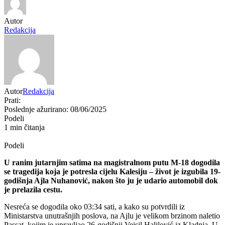
Autor
Redakcija
Autor
Redakcija
Prati:
Poslednje ažurirano: 08/06/2025
Podeli
1 min čitanja
Podeli
U ranim jutarnjim satima na magistralnom putu M-18 dogodila
se tragedija koja je potresla cijelu Kalesiju – život je izgubila 19-
godišnja Ajla Nuhanović, nakon što ju je udario automobil dok
je prelazila cestu.
Nesreća se dogodila oko 03:34 sati, a kako su potvrdili iz
Ministarstva unutrašnjih poslova, na Ajlu je velikom brzinom naletio
Passat, kojim je upravljao 26-godišnji Vejsil Halilović iz Kladnja. U