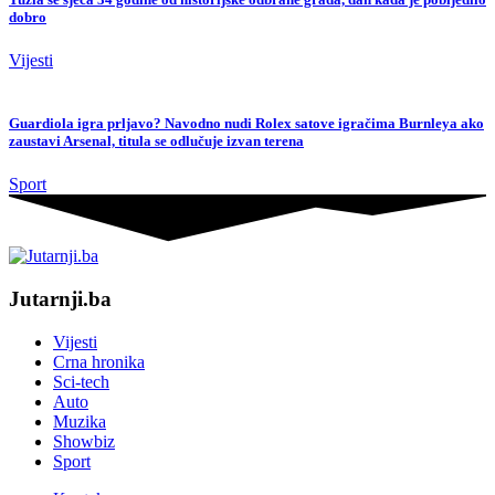
dobro
Vijesti
Guardiola igra prljavo? Navodno nudi Rolex satove igračima Burnleya ako
zaustavi Arsenal, titula se odlučuje izvan terena
Sport
Jutarnji.ba
Vijesti
Crna hronika
Sci-tech
Auto
Muzika
Showbiz
Sport