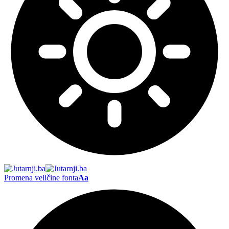
Promena veličine fonta
Aa