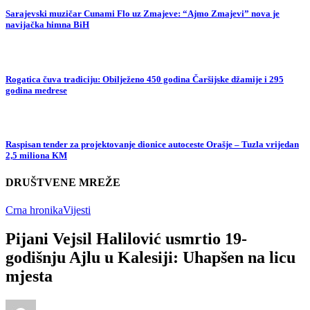
Sarajevski muzičar Cunami Flo uz Zmajeve: “Ajmo Zmajevi” nova je
navijačka himna BiH
Rogatica čuva tradiciju: Obilježeno 450 godina Čaršijske džamije i 295
godina medrese
Raspisan tender za projektovanje dionice autoceste Orašje – Tuzla vrijedan
2,5 miliona KM
DRUŠTVENE MREŽE
Crna hronika
Vijesti
Pijani Vejsil Halilović usmrtio 19-
godišnju Ajlu u Kalesiji: Uhapšen na licu
mjesta