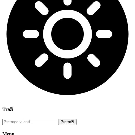
Traži
Menu