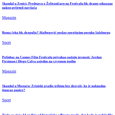
Skandal u Zenici: Predstava o Željezničaru na Festivalu bh. drame otkazana
nakon prijetnji navijača
Magazin
Roma čeka bh. dragulja? Alajbegović poslao oproštajnu poruku Salzburgu
Sport
Poljubac na Cannes Film Festivalu privukao pažnju javnosti: Jordan
Firstman i Diego Calva zajedno na crvenom tepihu
Magazin
Skandal u Mostaru: Zrinjski gradio tribinu bez dozvole, ko je naknadno
štancao papire?
Sport
Tuzla se sjeća 34 godine od historijske odbrane grada, dan kada je pobijedilo