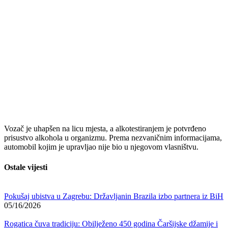
Vozač je uhapšen na licu mjesta, a alkotestiranjem je potvrđeno
prisustvo alkohola u organizmu. Prema nezvaničnim informacijama,
automobil kojim je upravljao nije bio u njegovom vlasništvu.
Ostale vijesti
Pokušaj ubistva u Zagrebu: Državljanin Brazila izbo partnera iz BiH
05/16/2026
Rogatica čuva tradiciju: Obilježeno 450 godina Čaršijske džamije i