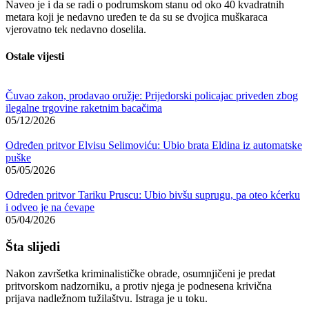
Naveo je i da se radi o podrumskom stanu od oko 40 kvadratnih
metara koji je nedavno uređen te da su se dvojica muškaraca
vjerovatno tek nedavno doselila.
Ostale vijesti
Čuvao zakon, prodavao oružje: Prijedorski policajac priveden zbog
ilegalne trgovine raketnim bacačima
05/12/2026
Određen pritvor Elvisu Selimoviću: Ubio brata Eldina iz automatske
puške
05/05/2026
Određen pritvor Tariku Pruscu: Ubio bivšu suprugu, pa oteo kćerku
i odveo je na ćevape
05/04/2026
Šta slijedi
Nakon završetka kriminalističke obrade, osumnjičeni je predat
pritvorskom nadzorniku, a protiv njega je podnesena krivična
prijava nadležnom tužilaštvu. Istraga je u toku.