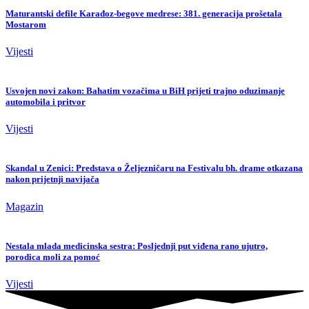
Maturantski defile Karađoz-begove medrese: 381. generacija prošetala
Mostarom
Vijesti
Usvojen novi zakon: Bahatim vozačima u BiH prijeti trajno oduzimanje
automobila i pritvor
Vijesti
Skandal u Zenici: Predstava o Željezničaru na Festivalu bh. drame otkazana
nakon prijetnji navijača
Magazin
Nestala mlada medicinska sestra: Posljednji put viđena rano ujutro,
porodica moli za pomoć
Vijesti