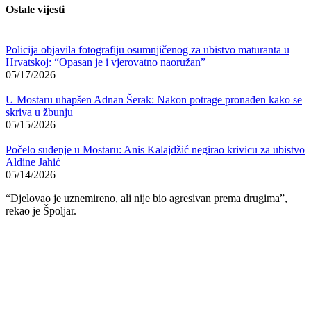
Ostale vijesti
Policija objavila fotografiju osumnjičenog za ubistvo maturanta u
Hrvatskoj: “Opasan je i vjerovatno naoružan”
05/17/2026
U Mostaru uhapšen Adnan Šerak: Nakon potrage pronađen kako se
skriva u žbunju
05/15/2026
Počelo suđenje u Mostaru: Anis Kalajdžić negirao krivicu za ubistvo
Aldine Jahić
05/14/2026
“Djelovao je uznemireno, ali nije bio agresivan prema drugima”,
rekao je Špoljar.