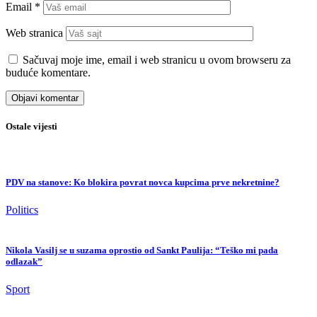
Email
*
Web stranica
Sačuvaj moje ime, email i web stranicu u ovom browseru za
buduće komentare.
Ostale vijesti
PDV na stanove: Ko blokira povrat novca kupcima prve nekretnine?
Politics
Nikola Vasilj se u suzama oprostio od Sankt Paulija: “Teško mi pada
odlazak”
Sport