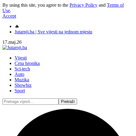
By using this site, you agree to the
Privacy Policy
and
Terms of
Use
.
Accept
🔥
Jutarnji.ba | Sve vijesti na jednom mjestu
17.maj.26
Vijesti
Crna hronika
Sci-tech
Auto
Muzika
Showbiz
Sport