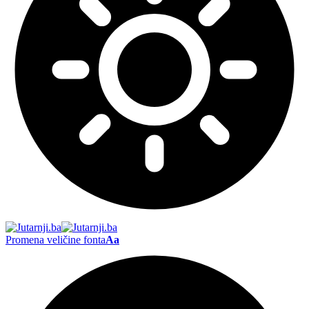
Promena veličine fonta
Aa