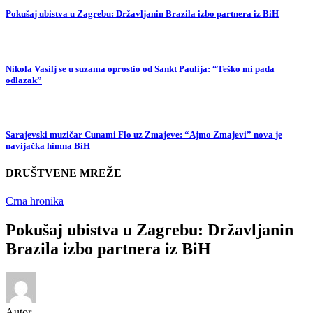
Pokušaj ubistva u Zagrebu: Državljanin Brazila izbo partnera iz BiH
Nikola Vasilj se u suzama oprostio od Sankt Paulija: “Teško mi pada
odlazak”
Sarajevski muzičar Cunami Flo uz Zmajeve: “Ajmo Zmajevi” nova je
navijačka himna BiH
DRUŠTVENE MREŽE
Crna hronika
Pokušaj ubistva u Zagrebu: Državljanin
Brazila izbo partnera iz BiH
Autor