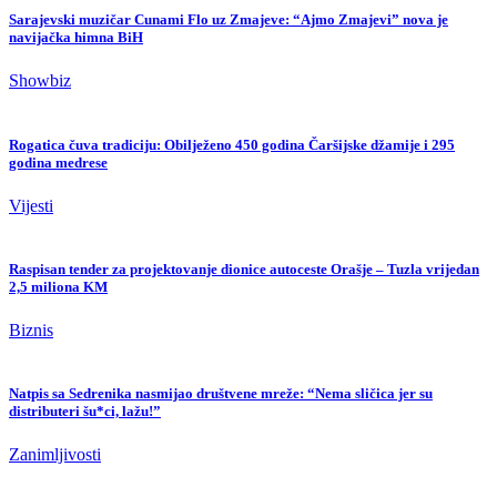
Sarajevski muzičar Cunami Flo uz Zmajeve: “Ajmo Zmajevi” nova je
navijačka himna BiH
Showbiz
Rogatica čuva tradiciju: Obilježeno 450 godina Čaršijske džamije i 295
godina medrese
Vijesti
Raspisan tender za projektovanje dionice autoceste Orašje – Tuzla vrijedan
2,5 miliona KM
Biznis
Natpis sa Sedrenika nasmijao društvene mreže: “Nema sličica jer su
distributeri šu*ci, lažu!”
Zanimljivosti