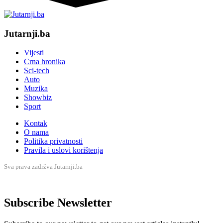
Jutarnji.ba
Vijesti
Crna hronika
Sci-tech
Auto
Muzika
Showbiz
Sport
Kontak
O nama
Politika privatnosti
Pravila i uslovi korištenja
Sva prava zadržva Jutarnji.ba
Subscribe Newsletter