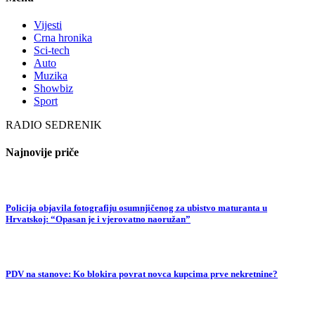
Vijesti
Crna hronika
Sci-tech
Auto
Muzika
Showbiz
Sport
RADIO SEDRENIK
Najnovije priče
Policija objavila fotografiju osumnjičenog za ubistvo maturanta u
Hrvatskoj: “Opasan je i vjerovatno naoružan”
PDV na stanove: Ko blokira povrat novca kupcima prve nekretnine?