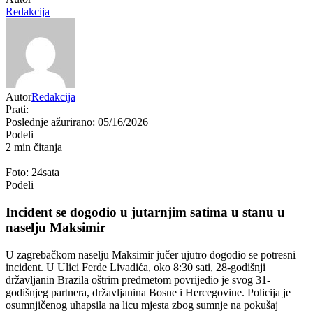
Redakcija
Autor
Redakcija
Prati:
Poslednje ažurirano: 05/16/2026
Podeli
2 min čitanja
Foto: 24sata
Podeli
Incident se dogodio u jutarnjim satima u stanu u
naselju Maksimir
U zagrebačkom naselju Maksimir jučer ujutro dogodio se potresni
incident. U Ulici Ferde Livadića, oko 8:30 sati, 28-godišnji
državljanin Brazila oštrim predmetom povrijedio je svog 31-
godišnjeg partnera, državljanina Bosne i Hercegovine. Policija je
osumnjičenog uhapsila na licu mjesta zbog sumnje na pokušaj