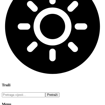
Traži
Menu