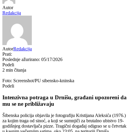
Autor
Redakcija
Autor
Redakcija
Prati:
Poslednje ažurirano: 05/17/2026
Podeli
2 min čitanja
Foto: Screenshot/PU sibensko-kninska
Podeli
Intenzivna potraga u Drnišu, građani upozoreni da
mu se ne približavaju
Šibenska policija objavila je fotografiju Kristijana Aleksića (1976.)
za kojim traga od sinoć, a koji se sumnjiči za brutalno ubistvo 19-
godišnjeg dostavljača pizze. Tragični događaj odigrao se u četvrtak
u kasnim večernjim satima, oko 23:05, na teritoriji Drniša.