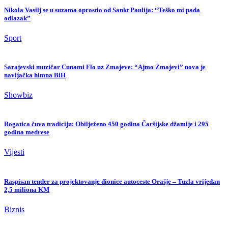
Nikola Vasilj se u suzama oprostio od Sankt Paulija: “Teško mi pada
odlazak”
Sport
Sarajevski muzičar Cunami Flo uz Zmajeve: “Ajmo Zmajevi” nova je
navijačka himna BiH
Showbiz
Rogatica čuva tradiciju: Obilježeno 450 godina Čaršijske džamije i 295
godina medrese
Vijesti
Raspisan tender za projektovanje dionice autoceste Orašje – Tuzla vrijedan
2,5 miliona KM
Biznis