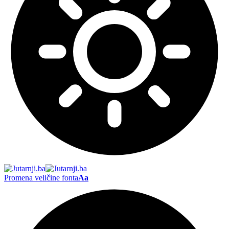
Promena veličine fonta
Aa