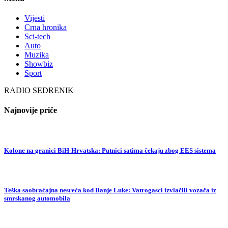
Vijesti
Crna hronika
Sci-tech
Auto
Muzika
Showbiz
Sport
RADIO SEDRENIK
Najnovije priče
Kolone na granici BiH-Hrvatska: Putnici satima čekaju zbog EES sistema
Teška saobraćajna nesreća kod Banje Luke: Vatrogasci izvlačili vozača iz
smrskanog automobila