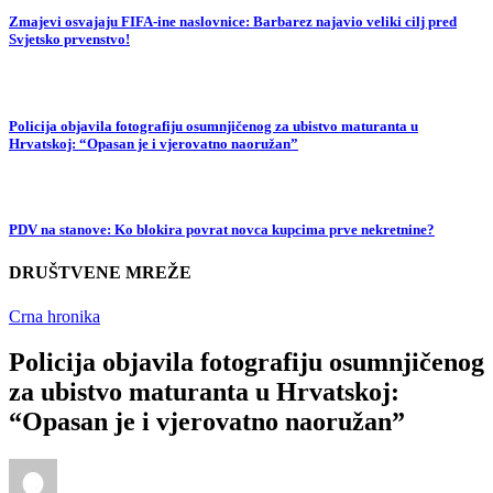
Zmajevi osvajaju FIFA-ine naslovnice: Barbarez najavio veliki cilj pred
Svjetsko prvenstvo!
Policija objavila fotografiju osumnjičenog za ubistvo maturanta u
Hrvatskoj: “Opasan je i vjerovatno naoružan”
PDV na stanove: Ko blokira povrat novca kupcima prve nekretnine?
DRUŠTVENE MREŽE
Crna hronika
Policija objavila fotografiju osumnjičenog
za ubistvo maturanta u Hrvatskoj:
“Opasan je i vjerovatno naoružan”