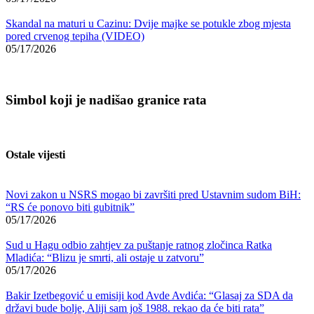
Skandal na maturi u Cazinu: Dvije majke se potukle zbog mjesta
pored crvenog tepiha (VIDEO)
05/17/2026
Simbol koji je nadišao granice rata
Ostale vijesti
Novi zakon u NSRS mogao bi završiti pred Ustavnim sudom BiH:
“RS će ponovo biti gubitnik”
05/17/2026
Sud u Hagu odbio zahtjev za puštanje ratnog zločinca Ratka
Mladića: “Blizu je smrti, ali ostaje u zatvoru”
05/17/2026
Bakir Izetbegović u emisiji kod Avde Avdića: “Glasaj za SDA da
državi bude bolje, Aliji sam još 1988. rekao da će biti rata”