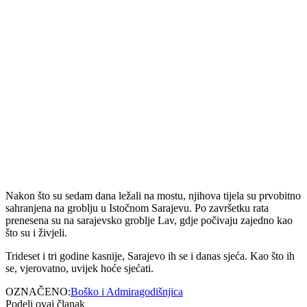
Nakon što su sedam dana ležali na mostu, njihova tijela su prvobitno
sahranjena na groblju u Istočnom Sarajevu. Po završetku rata
prenesena su na sarajevsko groblje Lav, gdje počivaju zajedno kao
što su i živjeli.
Trideset i tri godine kasnije, Sarajevo ih se i danas sjeća. Kao što ih
se, vjerovatno, uvijek hoće sjećati.
OZNAČENO:
Boško i Admira
godišnjica
Podeli ovaj članak