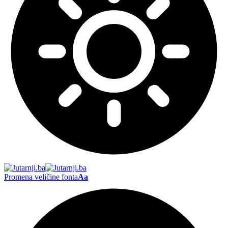
Promena veličine fonta
Aa