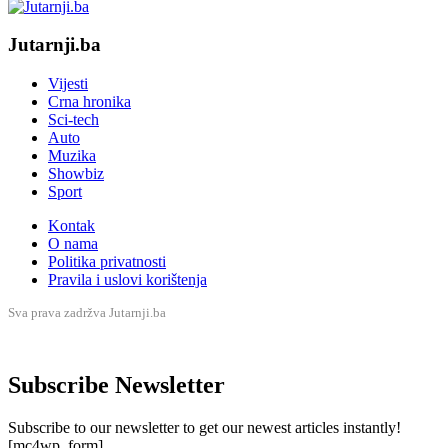
Jutarnji.ba
Vijesti
Crna hronika
Sci-tech
Auto
Muzika
Showbiz
Sport
Kontak
O nama
Politika privatnosti
Pravila i uslovi korištenja
Sva prava zadržva Jutarnji.ba
Subscribe Newsletter
Subscribe to our newsletter to get our newest articles instantly!
[mc4wp_form]