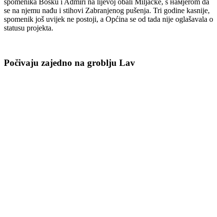
spomenika Bošku i Admiri na lijevoj obali Miljacke, s намjerom da
se na njemu nađu i stihovi Zabranjenog pušenja. Tri godine kasnije,
spomenik još uvijek ne postoji, a Općina se od tada nije oglašavala o
statusu projekta.
Počivaju zajedno na groblju Lav