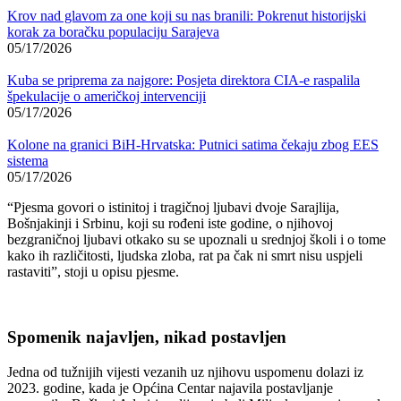
Krov nad glavom za one koji su nas branili: Pokrenut historijski
korak za boračku populaciju Sarajeva
05/17/2026
Kuba se priprema za najgore: Posjeta direktora CIA-e raspalila
špekulacije o američkoj intervenciji
05/17/2026
Kolone na granici BiH-Hrvatska: Putnici satima čekaju zbog EES
sistema
05/17/2026
“Pjesma govori o istinitoj i tragičnoj ljubavi dvoje Sarajlija,
Bošnjakinji i Srbinu, koji su rođeni iste godine, o njihovoj
bezgraničnoj ljubavi otkako su se upoznali u srednjoj školi i o tome
kako ih različitosti, ljudska zloba, rat pa čak ni smrt nisu uspjeli
rastaviti”, stoji u opisu pjesme.
Spomenik najavljen, nikad postavljen
Jedna od tužnijih vijesti vezanih uz njihovu uspomenu dolazi iz
2023. godine, kada je Općina Centar najavila postavljanje