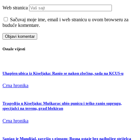
Web stranica
Sačuvaj moje ime, email i web stranicu u ovom browseru za
buduće komentare.
Ostale vijesti
Uhapšen ubica iz Kiseljaka: Ranio se nakon zločina, sada na KCUS-u
Crna hronika
Tragedija u Kiseljaku: Muškarac ubio punicu i teško ranio suprugu,
specijalci na terenu, grad blokiran
Crna hronika
Sanjao je Mundijal, završio s gipsom: Bosna ostaje bez najboljeg strijelca