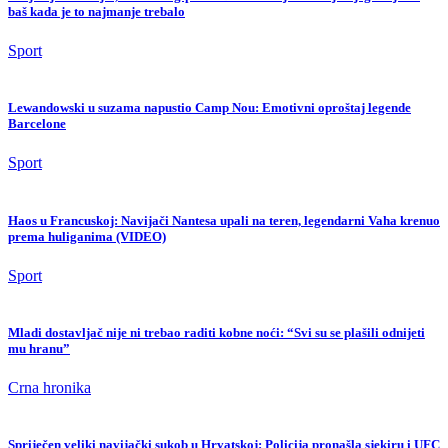
baš kada je to najmanje trebalo
Sport
Lewandowski u suzama napustio Camp Nou: Emotivni oproštaj legende
Barcelone
Sport
Haos u Francuskoj: Navijači Nantesa upali na teren, legendarni Vaha krenuo
prema huliganima (VIDEO)
Sport
Mladi dostavljač nije ni trebao raditi kobne noći: “Svi su se plašili odnijeti
mu hranu”
Crna hronika
Spriječen veliki navijački sukob u Hrvatskoj: Policija pronašla sjekiru i UFC