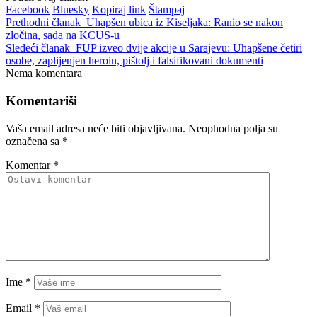
Facebook
Bluesky
Kopiraj link
Štampaj
Prethodni članak
Uhapšen ubica iz Kiseljaka: Ranio se nakon
zločina, sada na KCUS-u
Sledeći članak
FUP izveo dvije akcije u Sarajevu: Uhapšene četiri
osobe, zaplijenjen heroin, pištolj i falsifikovani dokumenti
Nema komentara
Komentariši
Vaša email adresa neće biti objavljivana.
Neophodna polja su
označena sa
*
Komentar
*
Ime
*
Email
*