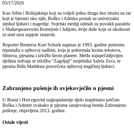
05/17/2026
Kao Srbin i Bošnjakinja koji su voljeli jedno drugo bez obzira na rat
koji je bjesnio oko njih, Boško i Admira postali su univerzalni
simbol ljubavi i tragedije. Svjetski mediji odmah su povukli paralelu
s Shakespeareovim Romejom i Julijom, dvije duše koje ni okolnosti
ni smrt nisu uspjele rastaviti.
Reporter Reutersa Kurt Schork napisao je 1993. godine potresnu
reportažu o njihovoj sudbini, koja je pokrenula lavinu tekstova,
filmova, pjesama i izložbi širom planete. Među najupečatljivijim
djelima izdvaja se izložba “Zagrljaji” umjetnika Safeta Zeca, te
pjesma Billa Maddena posvećena njihovoj tragičnoj ljubavi.
Zabranjeno pušenje ih ovjekovječilo u pjesmi
U Bosni i Hercegovini najpopularnije djelo inspirirano pričom
Boška i Admire svakako je pjesma sarajevskog benda Zabranjeno
pušenje, objavljena 2013. godine.
Ostale vijesti