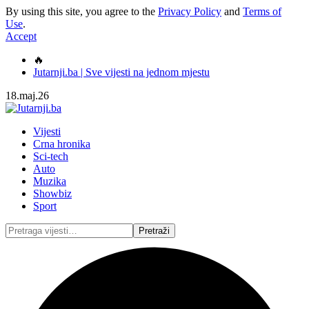
By using this site, you agree to the
Privacy Policy
and
Terms of
Use
.
Accept
🔥
Jutarnji.ba | Sve vijesti na jednom mjestu
18.maj.26
Vijesti
Crna hronika
Sci-tech
Auto
Muzika
Showbiz
Sport