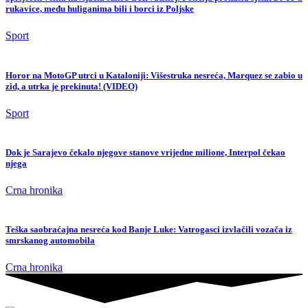
rukavice, među huliganima bili i borci iz Poljske
Sport
Horor na MotoGP utrci u Kataloniji: Višestruka nesreća, Marquez se zabio u
zid, a utrka je prekinuta! (VIDEO)
Sport
Dok je Sarajevo čekalo njegove stanove vrijedne milione, Interpol čekao
njega
Crna hronika
Teška saobraćajna nesreća kod Banje Luke: Vatrogasci izvlačili vozača iz
smrskanog automobila
Crna hronika