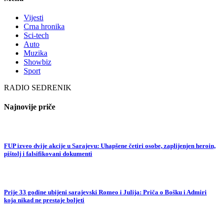
Vijesti
Crna hronika
Sci-tech
Auto
Muzika
Showbiz
Sport
RADIO SEDRENIK
Najnovije priče
FUP izveo dvije akcije u Sarajevu: Uhapšene četiri osobe, zaplijenjen heroin,
pištolj i falsifikovani dokumenti
Prije 33 godine ubijeni sarajevski Romeo i Julija: Priča o Bošku i Admiri
koja nikad ne prestaje boljeti