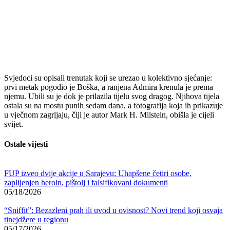
Svjedoci su opisali trenutak koji se urezao u kolektivno sjećanje:
prvi metak pogodio je Boška, a ranjena Admira krenula je prema
njemu. Ubili su je dok je prilazila tijelu svog dragog. Njihova tijela
ostala su na mostu punih sedam dana, a fotografija koja ih prikazuje
u vječnom zagrljaju, čiji je autor Mark H. Milstein, obišla je cijeli
svijet.
Ostale vijesti
FUP izveo dvije akcije u Sarajevu: Uhapšene četiri osobe,
zaplijenjen heroin, pištolj i falsifikovani dokumenti
05/18/2026
“Sniffit”: Bezazleni prah ili uvod u ovisnost? Novi trend koji osvaja
tinejdžere u regionu
05/17/2026