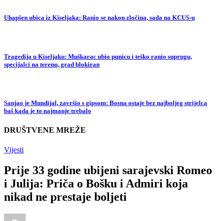
Uhapšen ubica iz Kiseljaka: Ranio se nakon zločina, sada na KCUS-u
Tragedija u Kiseljaku: Muškarac ubio punicu i teško ranio suprugu,
specijalci na terenu, grad blokiran
Sanjao je Mundijal, završio s gipsom: Bosna ostaje bez najboljeg strijelca
baš kada je to najmanje trebalo
DRUŠTVENE MREŽE
Vijesti
Prije 33 godine ubijeni sarajevski Romeo
i Julija: Priča o Bošku i Admiri koja
nikad ne prestaje boljeti