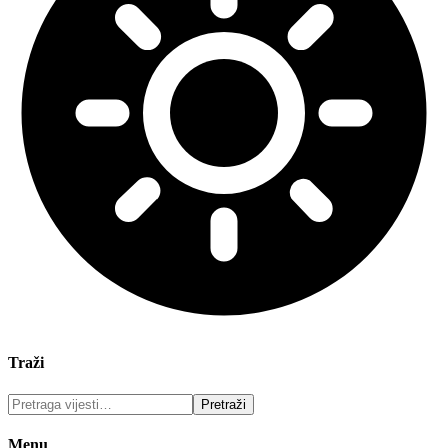
Traži
Menu