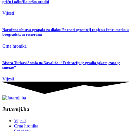
priču i odlučila nešto uraditi
Vijesti
Naručeno ubistvo propalo za dlaku: Poznati ugostitelj ranjen s četiri metka u
beogradskom restoranu
Crna hronika
Bisera Turković stala uz Novalića: “Federaciju je gradio jakom, zato je
smetao”
Vijesti
Jutarnji.ba
Vijesti
Crna hronika