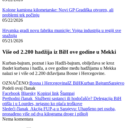
Kolone kamiona kilometarske: Novi GP Gradiška otvoren, ali
problemi tek počinju
05/22/2026
Hrvatska gradi novu fabriku municije: Vojna industrija u regiji sve
snažnija
05/21/2026
Više od 2.200 hadžija iz BiH ove godine u Mekki
Kurban-bajram, poznat i kao Hadži-bajram, obilježava se kroz
ibadet kurbana i hadža, a ove godine među hadžijama u
Mekka
nalazi se i više od 2.200 državljana Bosne i Hercegovine.
OZNAČENO:
Bosna i Hercegovina
IZ BiH
Kurban Bajram
Sarajevo
Podeli ovaj članak
Facebook
Bluesky
Kopiraj link
Štampaj
Prethodni članak
Službeni sastanci ili hodočašće? Delegacija BiH
otišla i u Lourdes, nejasno ko plaća troškove
Sledeći članak
Akcija FUP-a u Sarajevu: Uhapšeno pet osoba,
pronađeno više od dva kilograma droge i pištolj
Nema komentara