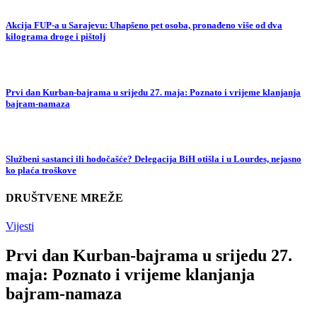
Akcija FUP-a u Sarajevu: Uhapšeno pet osoba, pronađeno više od dva
kilograma droge i pištolj
Prvi dan Kurban-bajrama u srijedu 27. maja: Poznato i vrijeme klanjanja
bajram-namaza
Službeni sastanci ili hodočašće? Delegacija BiH otišla i u Lourdes, nejasno
ko plaća troškove
DRUŠTVENE MREŽE
Vijesti
Prvi dan Kurban-bajrama u srijedu 27.
maja: Poznato i vrijeme klanjanja
bajram-namaza