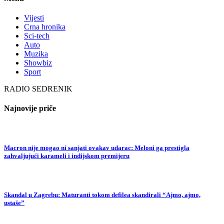
Vijesti
Crna hronika
Sci-tech
Auto
Muzika
Showbiz
Sport
RADIO SEDRENIK
Najnovije priče
Macron nije mogao ni sanjati ovakav udarac: Meloni ga prestigla
zahvaljujući karameli i indijskom premijeru
Skandal u Zagrebu: Maturanti tokom defilea skandirali “Ajmo, ajmo,
ustaše”