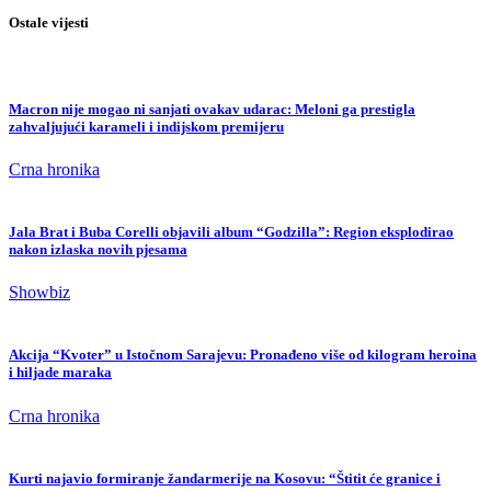
Ostale vijesti
Macron nije mogao ni sanjati ovakav udarac: Meloni ga prestigla
zahvaljujući karameli i indijskom premijeru
Crna hronika
Jala Brat i Buba Corelli objavili album “Godzilla”: Region eksplodirao
nakon izlaska novih pjesama
Showbiz
Akcija “Kvoter” u Istočnom Sarajevu: Pronađeno više od kilogram heroina
i hiljade maraka
Crna hronika
Kurti najavio formiranje žandarmerije na Kosovu: “Štitit će granice i