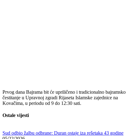
Prvog dana Bajrama bit će upriličeno i tradicionalno bajramsko
čestitanje u Upravnoj zgradi Rijaseta Islamske zajednice na
Kovačima, u periodu od 9 do 12:30 sati.
Ostale vijesti
Sud odbio žalbu odbrane: Duran ostaje iza rešetaka 43 godine
05/22/2026