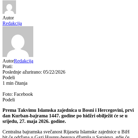
Autor
Redakcija
Autor
Redakcija
Prati:
Poslednje ažurirano: 05/22/2026
Podeli
1 min čitanja
Foto: Facebook
Podeli
Prema Takvimu
Islamska zajednica u Bosni i Hercegovini
, prvi
dan
Kurban-bajram
a 1447. godine po hidžri obilježit će se u
srijedu, 27. maja 2026. godine.
Centralna bajramska svečanost Rijaseta Islamske zajednice u BiH
bit će održana u
Gazi Husrev-begova džamija
u
Sarajevo
, gdje će