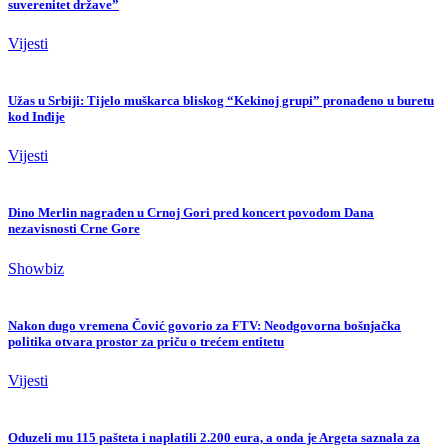
suverenitet države”
Vijesti
Užas u Srbiji: Tijelo muškarca bliskog “Kekinoj grupi” pronađeno u buretu
kod Inđije
Vijesti
Dino Merlin nagrađen u Crnoj Gori pred koncert povodom Dana
nezavisnosti Crne Gore
Showbiz
Nakon dugo vremena Čović govorio za FTV: Neodgovorna bošnjačka
politika otvara prostor za priču o trećem entitetu
Vijesti
Oduzeli mu 115 pašteta i naplatili 2.200 eura, a onda je Argeta saznala za