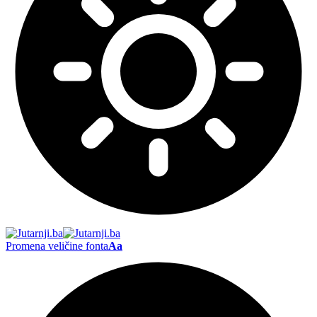
Promena veličine fonta
Aa