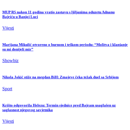
MUP RS nakon 11 godina vratio zastavu s ljiljanima oduzetu Adnanu
Bajriću u Banjoj Luci
Vijesti
Marijana Mikulić otvoreno o burnom i teškom periodu: “Molitva i klanjanje
su mi donijeli mir”
Showbiz
Nikola Jokić stiže na megdan BiH: Zmajeve čeka težak duel sa Srbijom
Sport
Krišto odgovorila Helezu: Termin sjednice pred Bajram usaglašen uz
saglasnost njegovog savjetnika
Vijesti