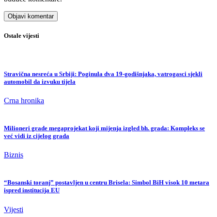
Ostale vijesti
Stravična nesreća u Srbiji: Poginula dva 19-godišnjaka, vatrogasci sjekli
automobil da izvuku tijela
Crna hronika
Milioneri grade megaprojekat koji mijenja izgled bh. grada: Kompleks se
već vidi iz cijelog grada
Biznis
“Bosanski toranj” postavljen u centru Brisela: Simbol BiH visok 10 metara
ispred institucija EU
Vijesti