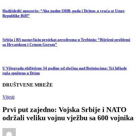
Hadžidedić upozorio: “Ako padne OHR, pada i Dejton, a vraća se Ustav
Republike BiH”
Srbija i RS nastavljaju projekat aerodroma u Trebinju: “Riješeni problemi
sa Hrvatskom i Crnom Gorom”
U Višegradu obilježene 34 godine od zločina nad Bošnjacima: Tri hiljade
ruža spušteno u Drinu
DRUŠTVENE MREŽE
Vijesti
Prvi put zajedno: Vojska Srbije i NATO
održali veliku vojnu vježbu sa 600 vojnika