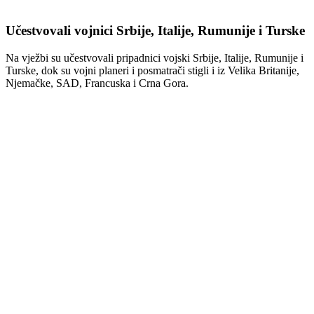
Učestvovali vojnici Srbije, Italije, Rumunije i Turske
Na vježbi su učestvovali pripadnici vojski
Srbije
,
Italije
,
Rumunije
i
Turske
, dok su vojni planeri i posmatrači stigli i iz
Velika Britanije
,
Njemačke
,
SAD
,
Francuska
i
Crna Gora
.