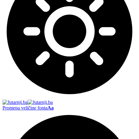
Promena veličine fonta
Aa