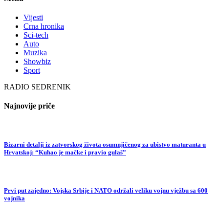
Vijesti
Crna hronika
Sci-tech
Auto
Muzika
Showbiz
Sport
RADIO SEDRENIK
Najnovije priče
Bizarni detalji iz zatvorskog života osumnjičenog za ubistvo maturanta u
Hrvatskoj: “Kuhao je mačke i pravio gulaš”
Prvi put zajedno: Vojska Srbije i NATO održali veliku vojnu vježbu sa 600
vojnika