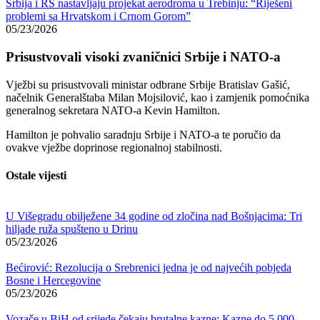
Srbija i RS nastavljaju projekat aerodroma u Trebinju: “Riješeni
problemi sa Hrvatskom i Crnom Gorom”
05/23/2026
Prisustvovali visoki zvaničnici Srbije i NATO-a
Vježbi su prisustvovali ministar odbrane Srbije
Bratislav Gašić
,
načelnik Generalštaba
Milan Mojsilović
, kao i zamjenik pomoćnika
generalnog sekretara NATO-a
Kevin Hamilton
.
Hamilton je pohvalio saradnju Srbije i NATO-a te poručio da
ovakve vježbe doprinose regionalnoj stabilnosti.
Ostale vijesti
U Višegradu obilježene 34 godine od zločina nad Bošnjacima: Tri
hiljade ruža spušteno u Drinu
05/23/2026
Bećirović: Rezolucija o Srebrenici jedna je od najvećih pobjeda
Bosne i Hercegovine
05/23/2026
Vozače u BiH od srijede čekaju brutalne kazne: Kazne do 5.000