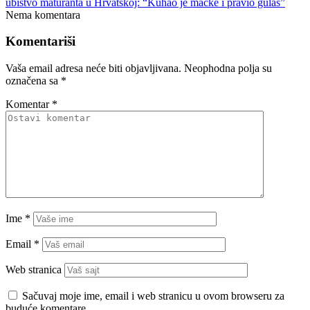
ubistvo maturanta u Hrvatskoj: “Kuhao je mačke i pravio gulaš”
Nema komentara
Komentariši
Vaša email adresa neće biti objavljivana.
Neophodna polja su
označena sa
*
Komentar
*
Ime
*
Email
*
Web stranica
Sačuvaj moje ime, email i web stranicu u ovom browseru za
buduće komentare.