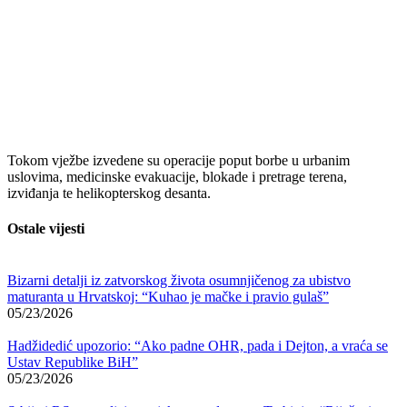
Tokom vježbe izvedene su operacije poput borbe u urbanim
uslovima, medicinske evakuacije, blokade i pretrage terena,
izviđanja te helikopterskog desanta.
Ostale vijesti
Bizarni detalji iz zatvorskog života osumnjičenog za ubistvo
maturanta u Hrvatskoj: “Kuhao je mačke i pravio gulaš”
05/23/2026
Hadžidedić upozorio: “Ako padne OHR, pada i Dejton, a vraća se
Ustav Republike BiH”
05/23/2026