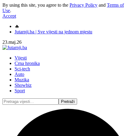
By using this site, you agree to the
Privacy Policy
and
Terms of
Use
.
Accept
🔥
Jutarnji.ba | Sve vijesti na jednom mjestu
23.maj.26
Vijesti
Crna hronika
Sci-tech
Auto
Muzika
Showbiz
Sport