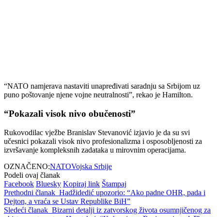
“NATO namjerava nastaviti unapređivati saradnju sa Srbijom uz
puno poštovanje njene vojne neutralnosti”, rekao je Hamilton.
“Pokazali visok nivo obučenosti”
Rukovodilac vježbe
Branislav Stevanović
izjavio je da su svi
učesnici pokazali visok nivo profesionalizma i osposobljenosti za
izvršavanje kompleksnih zadataka u mirovnim operacijama.
OZNAČENO:
NATO
Vojska Srbije
Podeli ovaj članak
Facebook
Bluesky
Kopiraj link
Štampaj
Prethodni članak
Hadžidedić upozorio: “Ako padne OHR, pada i
Dejton, a vraća se Ustav Republike BiH”
Sledeći članak
Bizarni detalji iz zatvorskog života osumnjičenog za