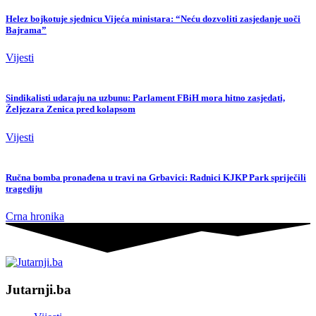
Helez bojkotuje sjednicu Vijeća ministara: “Neću dozvoliti zasjedanje uoči
Bajrama”
Vijesti
Sindikalisti udaraju na uzbunu: Parlament FBiH mora hitno zasjedati,
Željezara Zenica pred kolapsom
Vijesti
Ručna bomba pronađena u travi na Grbavici: Radnici KJKP Park spriječili
tragediju
Crna hronika
Jutarnji.ba