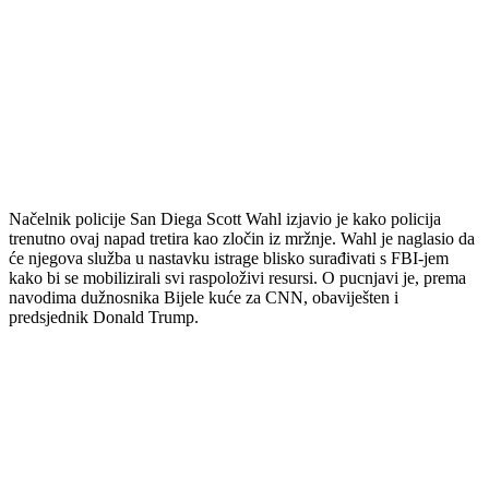
Načelnik policije San Diega Scott Wahl izjavio je kako policija
trenutno ovaj napad tretira kao zločin iz mržnje. Wahl je naglasio da
će njegova služba u nastavku istrage blisko surađivati s FBI-jem
kako bi se mobilizirali svi raspoloživi resursi. O pucnjavi je, prema
navodima dužnosnika Bijele kuće za CNN, obaviješten i
predsjednik Donald Trump.