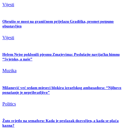
Vijesti
Obrušio se most na graničnom prijelazu Gradiška, promet potpuno
obustavljen
Vijesti
Helem Nejse poklonili pjesmu Zmajevima: Poslušajte navijačku himnu
“Svjetsko, a naše”
Muzika
Milanović već sedam mjeseci blokira izraelskog ambasadora: “Njihovo
ponašanje je neprihvatljivo”
Politics
Žuto svjetlo na semaforu: Kada je prolazak dozvoljen, a kada se plaća
kazna?