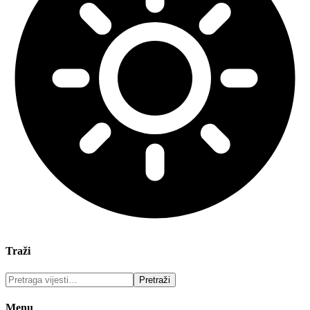
Traži
Menu