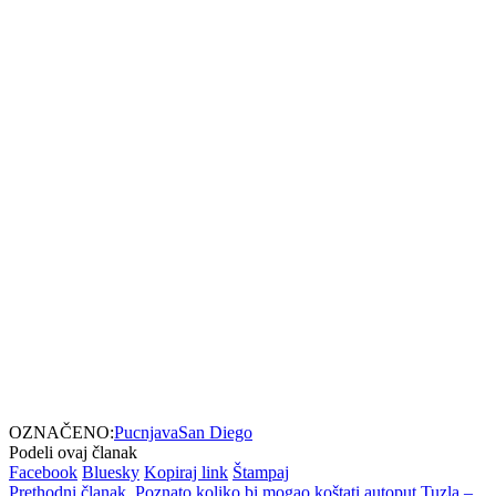
OZNAČENO:
Pucnjava
San Diego
Podeli ovaj članak
Facebook
Bluesky
Kopiraj link
Štampaj
Prethodni članak
Poznato koliko bi mogao koštati autoput Tuzla –