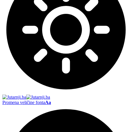
Promena veličine fonta
Aa