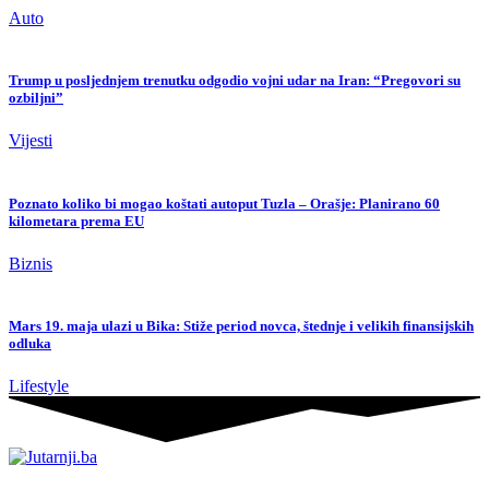
Auto
Trump u posljednjem trenutku odgodio vojni udar na Iran: “Pregovori su
ozbiljni”
Vijesti
Poznato koliko bi mogao koštati autoput Tuzla – Orašje: Planirano 60
kilometara prema EU
Biznis
Mars 19. maja ulazi u Bika: Stiže period novca, štednje i velikih finansijskih
odluka
Lifestyle