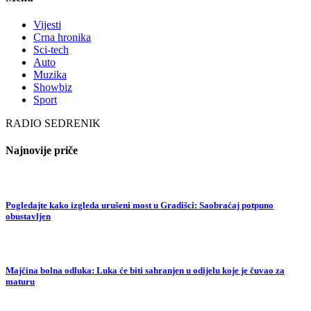
Vijesti
Crna hronika
Sci-tech
Auto
Muzika
Showbiz
Sport
RADIO SEDRENIK
Najnovije priče
Pogledajte kako izgleda urušeni most u Gradišci: Saobraćaj potpuno
obustavljen
Majčina bolna odluka: Luka će biti sahranjen u odijelu koje je čuvao za
maturu