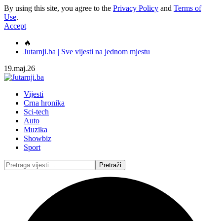
By using this site, you agree to the
Privacy Policy
and
Terms of
Use
.
Accept
🔥
Jutarnji.ba | Sve vijesti na jednom mjestu
19.maj.26
Vijesti
Crna hronika
Sci-tech
Auto
Muzika
Showbiz
Sport