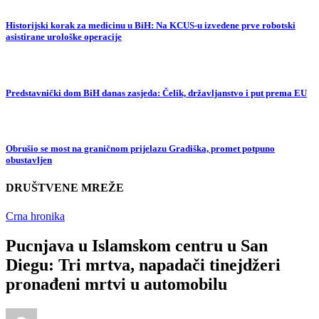
Historijski korak za medicinu u BiH: Na KCUS-u izvedene prve robotski
asistirane urološke operacije
Predstavnički dom BiH danas zasjeda: Čelik, državljanstvo i put prema EU
Obrušio se most na graničnom prijelazu Gradiška, promet potpuno
obustavljen
DRUŠTVENE MREŽE
Crna hronika
Pucnjava u Islamskom centru u San
Diegu: Tri mrtva, napadači tinejdžeri
pronađeni mrtvi u automobilu