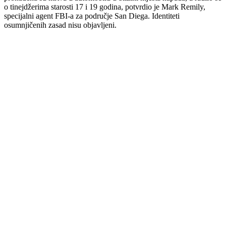
o tinejdžerima starosti 17 i 19 godina, potvrdio je Mark Remily,
specijalni agent FBI-a za područje San Diega. Identiteti
osumnjičenih zasad nisu objavljeni.