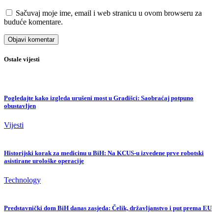
Sačuvaj moje ime, email i web stranicu u ovom browseru za
buduće komentare.
Ostale vijesti
Pogledajte kako izgleda urušeni most u Gradišci: Saobraćaj potpuno
obustavljen
Vijesti
Historijski korak za medicinu u BiH: Na KCUS-u izvedene prve robotski
asistirane urološke operacije
Technology
Predstavnički dom BiH danas zasjeda: Čelik, državljanstvo i put prema EU