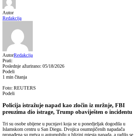
Autor
Redakcija
Autor
Redakcija
Prati:
Poslednje ažurirano: 05/18/2026
Podeli
1 min čitanja
Foto: REUTERS
Podeli
Policija istražuje napad kao zločin iz mržnje, FBI
preuzima dio istrage, Trump obaviješten o incidentu
Tri su osobe ubijene u pucnjavi koja se u ponedjeljak dogodila u
Islamskom centru u San Diegu. Dvojica osumnjičenih napadača
pronađena su mrtva u automobilu u blizini mjesta napada, a radilo se