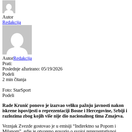
Autor
Redakcija
Autor
Redakcija
Prati:
Poslednje ažurirano: 05/19/2026
Podeli
2 min čitanja
Foto: StarSport
Podeli
Rade Krunić
ponovo je izazvao veliku pažnju javnosti nakon
iskrene ispovijesti o reprezentaciji Bosne i Hercegovine, Srbiji i
razlozima zbog kojih više nije dio nacionalnog tima Zmajeva.
Veznjak Zvezde gostovao je u emisiji “Indirektno sa Popom i
Milanom”, gdje je otvoreno govorio o svojoj reprezentativnoj