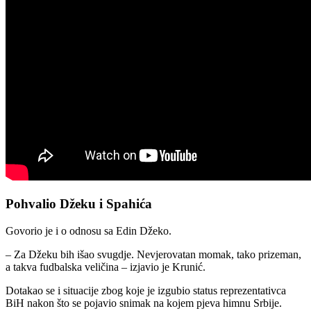
Pohvalio Džeku i Spahića
Govorio je i o odnosu sa
Edin Džeko
.
– Za Džeku bih išao svugdje. Nevjerovatan momak, tako prizeman,
a takva fudbalska veličina – izjavio je Krunić.
Dotakao se i situacije zbog koje je izgubio status reprezentativca
BiH nakon što se pojavio snimak na kojem pjeva himnu Srbije.