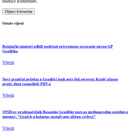
buduće komentare.
Ostale vijesti
Bošnjački ministri odbili podržati privremeno otvaranje novog GP
Gradiška
Vijesti
Novi granični prijelaz u Gradišci ipak neće biti otvoren: Krnjić glasao
protiv zbog raspodjele PDV-a
Vijesti
SNSD-ov gradonačelnik Bosanske Gradiške pozvao međunarodnu zajednicu
upomoć: “Grad je u kolapsu, postali smo slijepo crijevo”
Vijesti