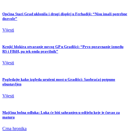
Općina Stari Grad uklonila i drugi displej u Ferhadiji: “Nisu imali potrebne
dozvole”
Vijesti
Krnjić blokira otvaranje novog GP u Gradišci: “Prvo poravnanje između
RS i FBiH, pa tek onda pravilnik”
Vijesti
Pogledajte kako izgleda urušeni most u Gradišci: Saobraćaj potpuno
obustavljen
Vijesti
Majčina bolna odluka: Luka će biti sahranjen u odijelu koje je čuvao za
maturu
Crna hronika