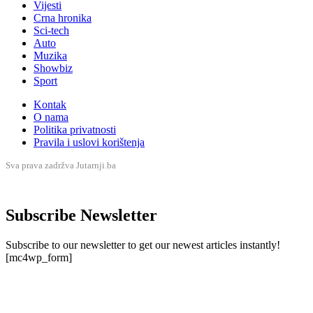
Vijesti
Crna hronika
Sci-tech
Auto
Muzika
Showbiz
Sport
Kontak
O nama
Politika privatnosti
Pravila i uslovi korištenja
Sva prava zadržva Jutarnji.ba
Subscribe Newsletter
Subscribe to our newsletter to get our newest articles instantly!
[mc4wp_form]