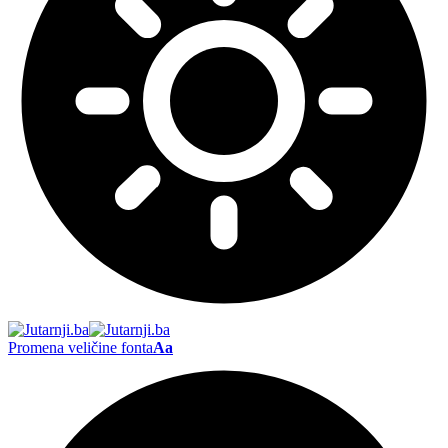
Promena veličine fonta
Aa