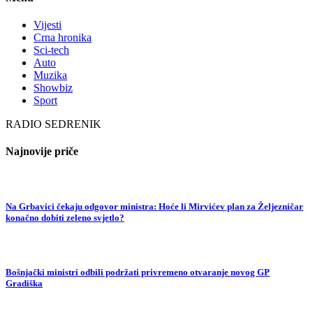
Vijesti
Crna hronika
Sci-tech
Auto
Muzika
Showbiz
Sport
RADIO SEDRENIK
Najnovije priče
Na Grbavici čekaju odgovor ministra: Hoće li Mirvićev plan za Željezničar
konačno dobiti zeleno svjetlo?
Bošnjački ministri odbili podržati privremeno otvaranje novog GP
Gradiška