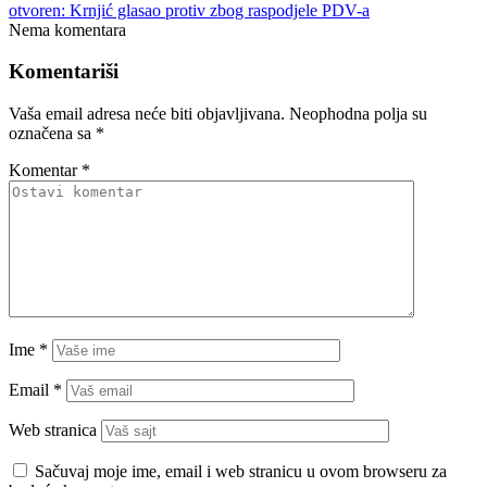
otvoren: Krnjić glasao protiv zbog raspodjele PDV-a
Nema komentara
Komentariši
Vaša email adresa neće biti objavljivana.
Neophodna polja su
označena sa
*
Komentar
*
Ime
*
Email
*
Web stranica
Sačuvaj moje ime, email i web stranicu u ovom browseru za