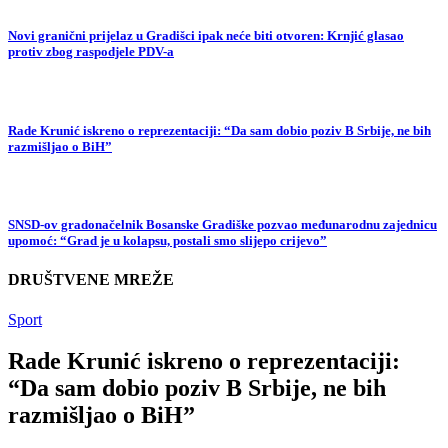
Novi granični prijelaz u Gradišci ipak neće biti otvoren: Krnjić glasao
protiv zbog raspodjele PDV-a
Rade Krunić iskreno o reprezentaciji: “Da sam dobio poziv B Srbije, ne bih
razmišljao o BiH”
SNSD-ov gradonačelnik Bosanske Gradiške pozvao međunarodnu zajednicu
upomoć: “Grad je u kolapsu, postali smo slijepo crijevo”
DRUŠTVENE MREŽE
Sport
Rade Krunić iskreno o reprezentaciji:
“Da sam dobio poziv B Srbije, ne bih
razmišljao o BiH”