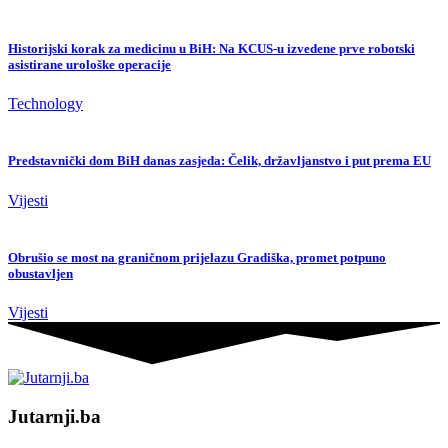
Historijski korak za medicinu u BiH: Na KCUS-u izvedene prve robotski
asistirane urološke operacije
Technology
Predstavnički dom BiH danas zasjeda: Čelik, državljanstvo i put prema EU
Vijesti
Obrušio se most na graničnom prijelazu Gradiška, promet potpuno
obustavljen
Vijesti
Jutarnji.ba