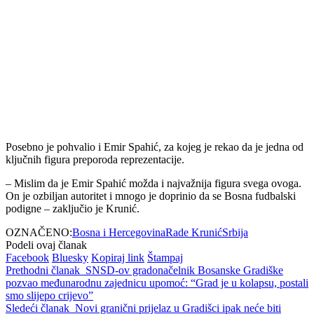
Posebno je pohvalio i
Emir Spahić
, za kojeg je rekao da je jedna od
ključnih figura preporoda reprezentacije.
– Mislim da je Emir Spahić možda i najvažnija figura svega ovoga.
On je ozbiljan autoritet i mnogo je doprinio da se Bosna fudbalski
podigne – zaključio je Krunić.
OZNAČENO:
Bosna i Hercegovina
Rade Krunić
Srbija
Podeli ovaj članak
Facebook
Bluesky
Kopiraj link
Štampaj
Prethodni članak
SNSD-ov gradonačelnik Bosanske Gradiške
pozvao međunarodnu zajednicu upomoć: “Grad je u kolapsu, postali
smo slijepo crijevo”
Sledeći članak
Novi granični prijelaz u Gradišci ipak neće biti