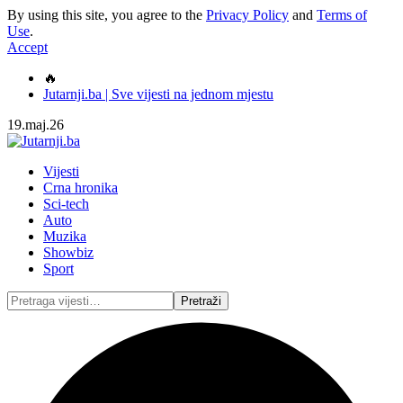
By using this site, you agree to the
Privacy Policy
and
Terms of
Use
.
Accept
🔥
Jutarnji.ba | Sve vijesti na jednom mjestu
19.maj.26
Vijesti
Crna hronika
Sci-tech
Auto
Muzika
Showbiz
Sport