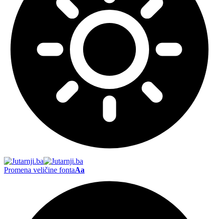
Promena veličine fonta
Aa