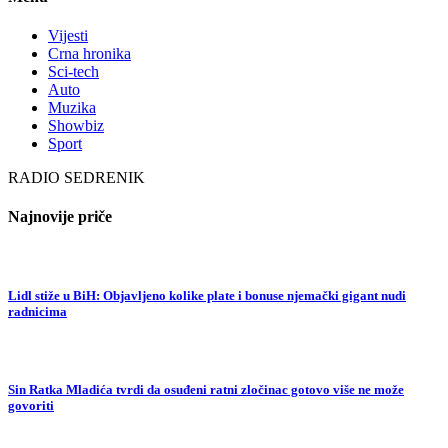
Vijesti
Crna hronika
Sci-tech
Auto
Muzika
Showbiz
Sport
RADIO SEDRENIK
Najnovije priče
Lidl stiže u BiH: Objavljeno kolike plate i bonuse njemački gigant nudi
radnicima
Sin Ratka Mladića tvrdi da osuđeni ratni zločinac gotovo više ne može
govoriti