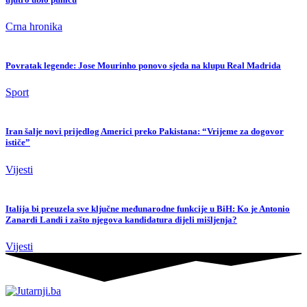
Crna hronika
Povratak legende: Jose Mourinho ponovo sjeda na klupu Real Madrida
Sport
Iran šalje novi prijedlog Americi preko Pakistana: “Vrijeme za dogovor
ističe”
Vijesti
Italija bi preuzela sve ključne međunarodne funkcije u BiH: Ko je Antonio
Zanardi Landi i zašto njegova kandidatura dijeli mišljenja?
Vijesti