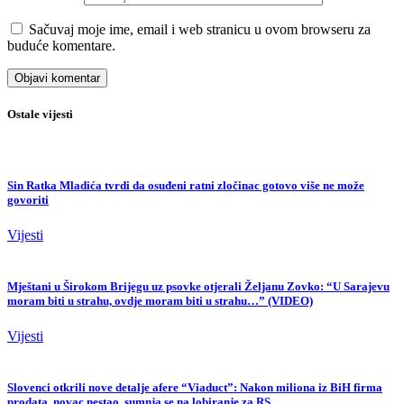
Sačuvaj moje ime, email i web stranicu u ovom browseru za
buduće komentare.
Ostale vijesti
Sin Ratka Mladića tvrdi da osuđeni ratni zločinac gotovo više ne može
govoriti
Vijesti
Mještani u Širokom Brijegu uz psovke otjerali Željanu Zovko: “U Sarajevu
moram biti u strahu, ovdje moram biti u strahu…” (VIDEO)
Vijesti
Slovenci otkrili nove detalje afere “Viaduct”: Nakon miliona iz BiH firma
prodata, novac nestao, sumnja se na lobiranje za RS