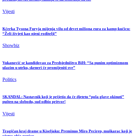
Vijesti
Kćerka Tysona Furyja mijenja vilu od devet miliona eura za kamp-kućicu:
“Želi živjeti kao njeni roditelji”
Showbiz
Vukanović se kandidovao za Predsjedništvo BiH: “Sa punim optimizmom
ulazim u utrku, skeneri će promijeniti sve”
Politics
SKANDAL: Nastavnik koji je prijetio da će djetetu “pola glave okinuti”
pušten na slobodu, sud odbio pritvor!
Vijesti
Tragičan kraj drame u Kiseljaku: Preminuo Miro Pecirep, muškarac koji je
ujutro ubio punicu