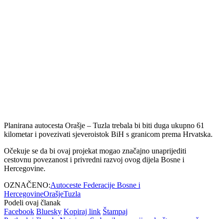
Planirana autocesta Orašje – Tuzla trebala bi biti duga ukupno 61
kilometar i povezivati sjeveroistok BiH s granicom prema
Hrvatska
.
Očekuje se da bi ovaj projekat mogao značajno unaprijediti
cestovnu povezanost i privredni razvoj ovog dijela Bosne i
Hercegovine.
OZNAČENO:
Autoceste Federacije Bosne i
Hercegovine
Orašje
Tuzla
Podeli ovaj članak
Facebook
Bluesky
Kopiraj link
Štampaj