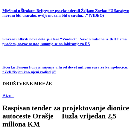
Mještani u Širokom Brijegu uz psovke otjerali Željanu Zovko: “U Sarajevu
moram biti u strahu, ovdje moram biti u strahu…” (VIDEO)
Slovenci otkrili nove detalje afere “Viaduct”: Nakon miliona iz BiH firma
prodata, novac nestao, sumnja se na lobiranje za RS
Kćerka Tysona Furyja mijenja vilu od devet miliona eura za kamp-kućicu:
“Želi živjeti kao njeni roditelji”
DRUŠTVENE MREŽE
Biznis
Raspisan tender za projektovanje dionice
autoceste Orašje – Tuzla vrijedan 2,5
miliona KM