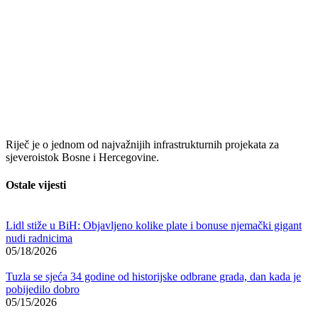
Riječ je o jednom od najvažnijih infrastrukturnih projekata za
sjeveroistok Bosne i Hercegovine.
Ostale vijesti
Lidl stiže u BiH: Objavljeno kolike plate i bonuse njemački gigant
nudi radnicima
05/18/2026
Tuzla se sjeća 34 godine od historijske odbrane grada, dan kada je
pobijedilo dobro
05/15/2026