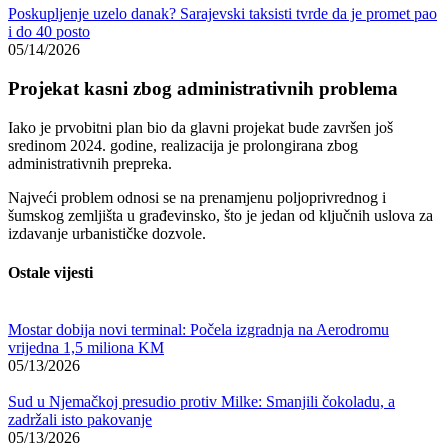
Poskupljenje uzelo danak? Sarajevski taksisti tvrde da je promet pao
i do 40 posto
05/14/2026
Projekat kasni zbog administrativnih problema
Iako je prvobitni plan bio da glavni projekat bude završen još
sredinom 2024. godine, realizacija je prolongirana zbog
administrativnih prepreka.
Najveći problem odnosi se na prenamjenu poljoprivrednog i
šumskog zemljišta u građevinsko, što je jedan od ključnih uslova za
izdavanje urbanističke dozvole.
Ostale vijesti
Mostar dobija novi terminal: Počela izgradnja na Aerodromu
vrijedna 1,5 miliona KM
05/13/2026
Sud u Njemačkoj presudio protiv Milke: Smanjili čokoladu, a
zadržali isto pakovanje
05/13/2026