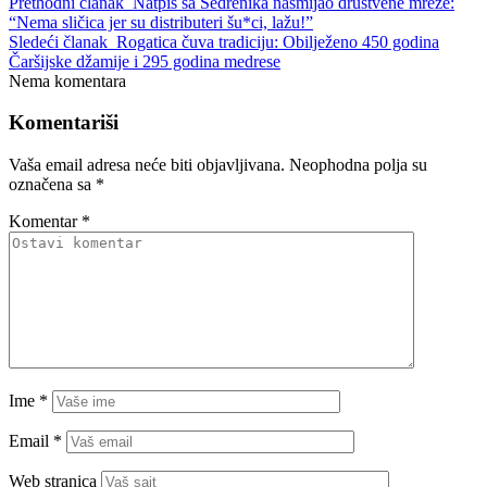
Prethodni članak
Natpis sa Sedrenika nasmijao društvene mreže:
“Nema sličica jer su distributeri šu*ci, lažu!”
Sledeći članak
Rogatica čuva tradiciju: Obilježeno 450 godina
Čaršijske džamije i 295 godina medrese
Nema komentara
Komentariši
Vaša email adresa neće biti objavljivana.
Neophodna polja su
označena sa
*
Komentar
*
Ime
*
Email
*
Web stranica