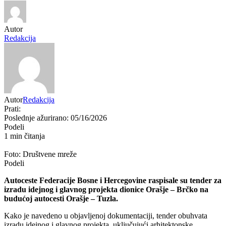
Autor
Redakcija
Autor
Redakcija
Prati:
Poslednje ažurirano: 05/16/2026
Podeli
1 min čitanja
Foto: Društvene mreže
Podeli
Autoceste Federacije Bosne i Hercegovine
raspisale su tender za
izradu idejnog i glavnog projekta dionice Orašje – Brčko na
budućoj autocesti Orašje – Tuzla.
Kako je navedeno u objavljenoj dokumentaciji, tender obuhvata
izradu idejnog i glavnog projekta, uključujući arhitektonske,