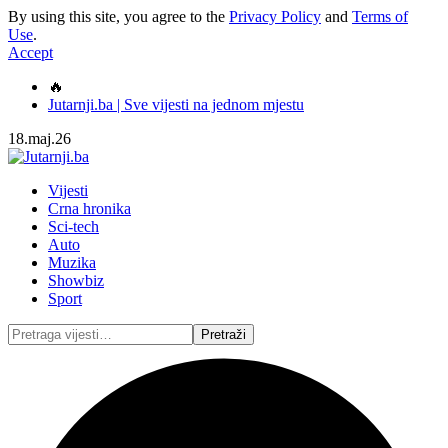
By using this site, you agree to the
Privacy Policy
and
Terms of
Use
.
Accept
🔥
Jutarnji.ba | Sve vijesti na jednom mjestu
18.maj.26
Vijesti
Crna hronika
Sci-tech
Auto
Muzika
Showbiz
Sport