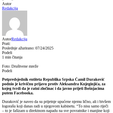
Autor
Redakcija
Autor
Redakcija
Prati:
Poslednje ažurirano: 07/24/2025
Podeli
1 min čitanja
Foto: Društvene mreže
Podeli
Potpredsjednik entiteta Republika Srpska Ćamil Duraković
podnio je krivičnu prijavu protiv Aleksandra Knjeginjića, za
kojeg tvrdi da je ratni zločinac i da javno prijeti Bošnjacima
putem Facebooka.
Duraković je naveo da su prijetnje upućene njemu lično, ali i bivšem
logorašu koji danas radi u njegovom kabinetu. “To nisu samo riječi
– to je fašizam u direktnom napadu na sve povratnike i manjine koji