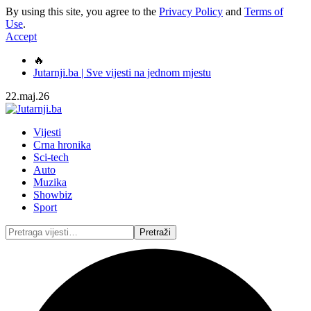
By using this site, you agree to the
Privacy Policy
and
Terms of
Use
.
Accept
🔥
Jutarnji.ba | Sve vijesti na jednom mjestu
22.maj.26
Vijesti
Crna hronika
Sci-tech
Auto
Muzika
Showbiz
Sport