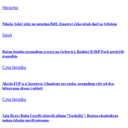
Showbiz
Nikola Jokić stiže na megdan BiH: Zmajeve čeka težak duel sa Srbijom
Sport
Ručna bomba pronađena u travi na Grbavici: Radnici KJKP Park spriječili
tragediju
Crna hronika
Akcija FUP-a u Sarajevu: Uhapšeno pet osoba, pronađeno više od dva
kilograma droge i pištolj
Crna hronika
Jala Brat i Buba Corelli objavili album “Godzilla”: Region eksplodirao
nakon izlaska novih pjesama