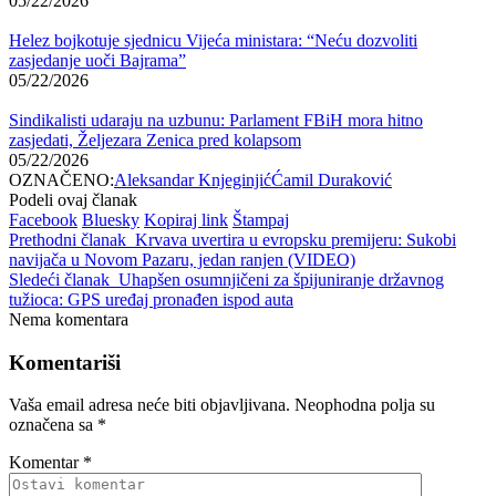
05/22/2026
Helez bojkotuje sjednicu Vijeća ministara: “Neću dozvoliti
zasjedanje uoči Bajrama”
05/22/2026
Sindikalisti udaraju na uzbunu: Parlament FBiH mora hitno
zasjedati, Željezara Zenica pred kolapsom
05/22/2026
OZNAČENO:
Aleksandar Knjeginjić
Ćamil Duraković
Podeli ovaj članak
Facebook
Bluesky
Kopiraj link
Štampaj
Prethodni članak
Krvava uvertira u evropsku premijeru: Sukobi
navijača u Novom Pazaru, jedan ranjen (VIDEO)
Sledeći članak
Uhapšen osumnjičeni za špijuniranje državnog
tužioca: GPS uređaj pronađen ispod auta
Nema komentara
Komentariši
Vaša email adresa neće biti objavljivana.
Neophodna polja su
označena sa
*
Komentar
*