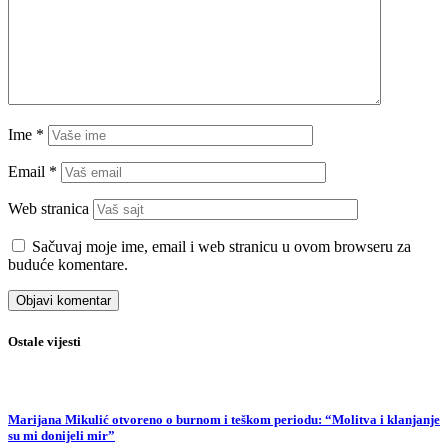
Ime
*
Email
*
Web stranica
Sačuvaj moje ime, email i web stranicu u ovom browseru za
buduće komentare.
Ostale vijesti
Marijana Mikulić otvoreno o burnom i teškom periodu: “Molitva i klanjanje
su mi donijeli mir”