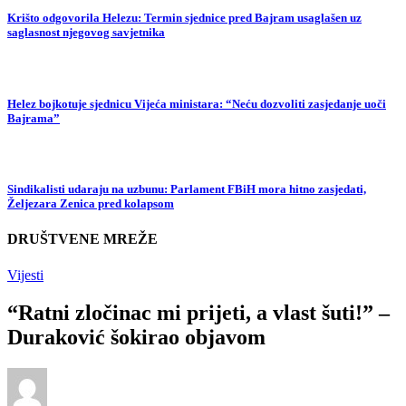
Krišto odgovorila Helezu: Termin sjednice pred Bajram usaglašen uz
saglasnost njegovog savjetnika
Helez bojkotuje sjednicu Vijeća ministara: “Neću dozvoliti zasjedanje uoči
Bajrama”
Sindikalisti udaraju na uzbunu: Parlament FBiH mora hitno zasjedati,
Željezara Zenica pred kolapsom
DRUŠTVENE MREŽE
Vijesti
“Ratni zločinac mi prijeti, a vlast šuti!” –
Duraković šokirao objavom