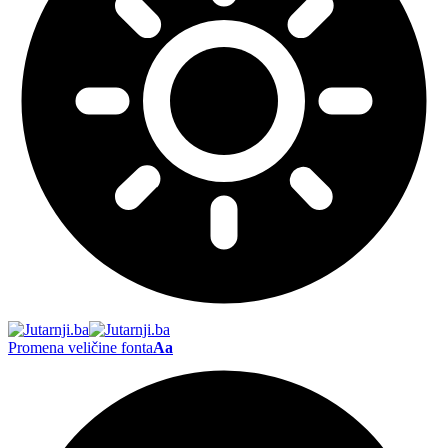
Promena veličine fonta
Aa