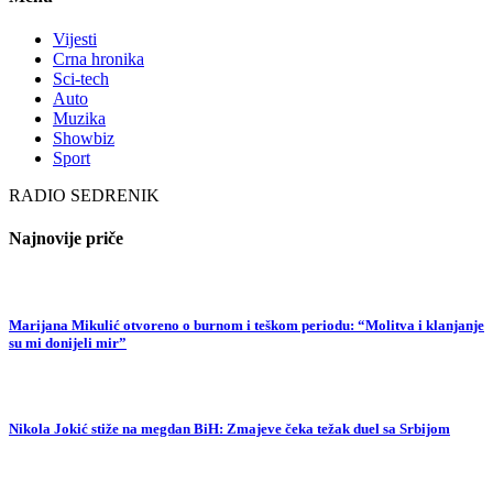
Vijesti
Crna hronika
Sci-tech
Auto
Muzika
Showbiz
Sport
RADIO SEDRENIK
Najnovije priče
Marijana Mikulić otvoreno o burnom i teškom periodu: “Molitva i klanjanje
su mi donijeli mir”
Nikola Jokić stiže na megdan BiH: Zmajeve čeka težak duel sa Srbijom