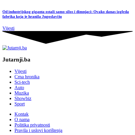
Od industrijskog giganta ostali samo silos i dimnjaci: Ovako danas izgleda
fabrika koja je hranila Jugoslaviju
Vijesti
Jutarnji.ba
Vijesti
Crna hronika
Sci-tech
Auto
Muzika
Showbiz
Sport
Kontak
O nama
Politika privatnosti
Pravila i uslovi korištenja