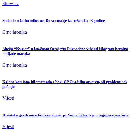
Showbiz
Sud odbio žalbu odbrane: Duran ostaje iza rešetaka 43 godine
Crna hronika
Akcija “Kvoter” u Istočnom Sarajevu: Pronađeno više od kilogram heroina
i hiljade maraka
Crna hronika
Kolone kamiona kilometarske: Novi GP Gradiška otvoren, ali problemi tek
počinju
Vijesti
Hrvatska gradi novu fabriku municije: Vojna industrija u regiji sve snažnija
Vijesti