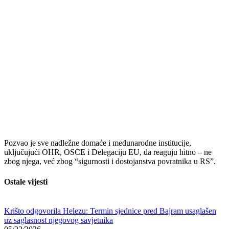
Pozvao je sve nadležne domaće i međunarodne institucije,
uključujući OHR, OSCE i Delegaciju EU, da reaguju hitno – ne
zbog njega, već zbog “sigurnosti i dostojanstva povratnika u RS”.
Ostale vijesti
Krišto odgovorila Helezu: Termin sjednice pred Bajram usaglašen
uz saglasnost njegovog savjetnika