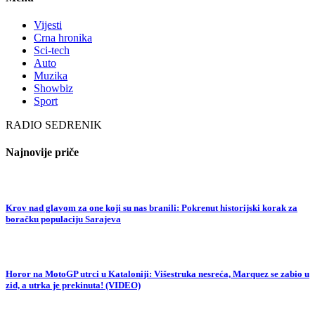
Vijesti
Crna hronika
Sci-tech
Auto
Muzika
Showbiz
Sport
RADIO SEDRENIK
Najnovije priče
Krov nad glavom za one koji su nas branili: Pokrenut historijski korak za
boračku populaciju Sarajeva
Horor na MotoGP utrci u Kataloniji: Višestruka nesreća, Marquez se zabio u
zid, a utrka je prekinuta! (VIDEO)