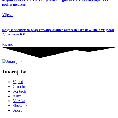
Rogatica čuva tradiciju: Obilježeno 450 godina Čaršijske džamije i 295
godina medrese
Vijesti
Raspisan tender za projektovanje dionice autoceste Orašje – Tuzla vrijedan
2,5 miliona KM
Biznis
Jutarnji.ba
Vijesti
Crna hronika
Sci-tech
Auto
Muzika
Showbiz
Sport