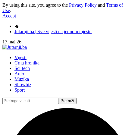
By using this site, you agree to the
Privacy Policy
and
Terms of
Use
.
Accept
🔥
Jutarnji.ba | Sve vijesti na jednom mjestu
17.maj.26
Vijesti
Crna hronika
Sci-tech
Auto
Muzika
Showbiz
Sport