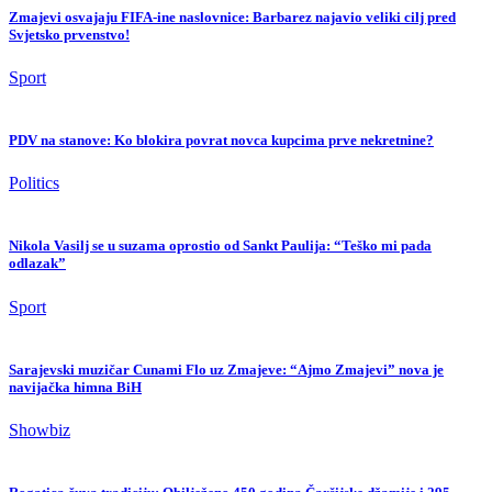
Zmajevi osvajaju FIFA-ine naslovnice: Barbarez najavio veliki cilj pred
Svjetsko prvenstvo!
Sport
PDV na stanove: Ko blokira povrat novca kupcima prve nekretnine?
Politics
Nikola Vasilj se u suzama oprostio od Sankt Paulija: “Teško mi pada
odlazak”
Sport
Sarajevski muzičar Cunami Flo uz Zmajeve: “Ajmo Zmajevi” nova je
navijačka himna BiH
Showbiz