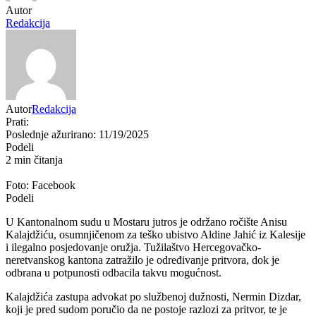
Autor
Redakcija
Autor
Redakcija
Prati:
Poslednje ažurirano: 11/19/2025
Podeli
2 min čitanja
Foto: Facebook
Podeli
U Kantonalnom sudu u Mostaru jutros je održano ročište Anisu
Kalajdžiću, osumnjičenom za teško ubistvo Aldine Jahić iz Kalesije
i ilegalno posjedovanje oružja. Tužilaštvo Hercegovačko-
neretvanskog kantona zatražilo je određivanje pritvora, dok je
odbrana u potpunosti odbacila takvu mogućnost.
Kalajdžića zastupa advokat po službenoj dužnosti, Nermin Dizdar,
koji je pred sudom poručio da ne postoje razlozi za pritvor, te je