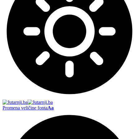
Promena veličine fonta
Aa