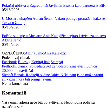
Pokušaj ubistva u Zagrebu: Državljanin Brazila izbo partnera iz BiH
05/16/2026
U Mostaru uhapšen Adnan Šerak: Nakon potrage pronađen kako se
skriva u žbunju
05/15/2026
Počelo suđenje u Mostaru: Anis Kalajdžić negirao krivicu za ubistvo
Aldine Jahić
05/14/2026
OZNAČENO:
Aldina Jahić
Anis Kalajdžić
Podeli ovaj članak
Facebook
Bluesky
Kopiraj link
Štampaj
Prethodni članak
Pogledajte gol za vodstvo Zmajeva i ludnicu
20.000 bh. navijača!
Sledeći članak
Roditelji Aldine Jahić: Ništa nam je ne može vratiti,
ali kazna mora biti primjer svima
Nema komentara
Komentariši
Vaša email adresa neće biti objavljivana.
Neophodna polja su
označena sa
*