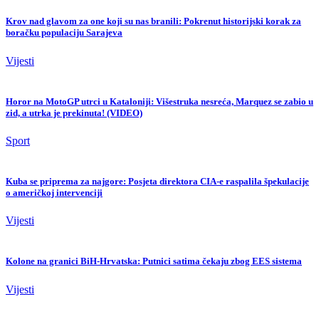
Krov nad glavom za one koji su nas branili: Pokrenut historijski korak za
boračku populaciju Sarajeva
Vijesti
Horor na MotoGP utrci u Kataloniji: Višestruka nesreća, Marquez se zabio u
zid, a utrka je prekinuta! (VIDEO)
Sport
Kuba se priprema za najgore: Posjeta direktora CIA-e raspalila špekulacije
o američkoj intervenciji
Vijesti
Kolone na granici BiH-Hrvatska: Putnici satima čekaju zbog EES sistema
Vijesti