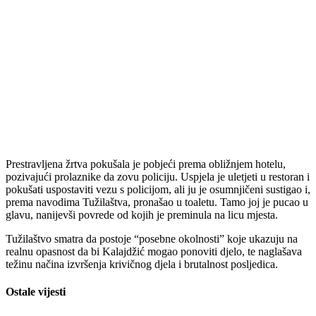
Prestravljena žrtva pokušala je pobjeći prema obližnjem hotelu,
pozivajući prolaznike da zovu policiju. Uspjela je uletjeti u restoran i
pokušati uspostaviti vezu s policijom, ali ju je osumnjičeni sustigao i,
prema navodima Tužilaštva, pronašao u toaletu. Tamo joj je pucao u
glavu, nanijevši povrede od kojih je preminula na licu mjesta.
Tužilaštvo smatra da postoje “posebne okolnosti” koje ukazuju na
realnu opasnost da bi Kalajdžić mogao ponoviti djelo, te naglašava
težinu načina izvršenja krivičnog djela i brutalnost posljedica.
Ostale vijesti