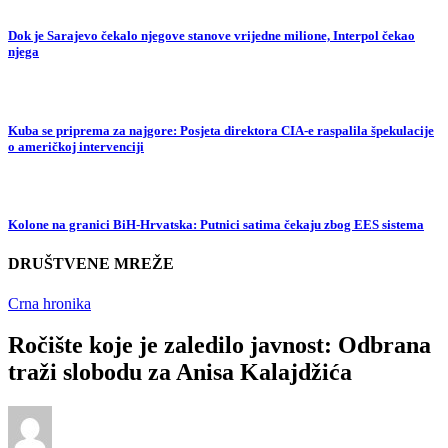
Dok je Sarajevo čekalo njegove stanove vrijedne milione, Interpol čekao
njega
Kuba se priprema za najgore: Posjeta direktora CIA-e raspalila špekulacije
o američkoj intervenciji
Kolone na granici BiH-Hrvatska: Putnici satima čekaju zbog EES sistema
DRUŠTVENE MREŽE
Crna hronika
Ročište koje je zaledilo javnost: Odbrana
traži slobodu za Anisa Kalajdžića