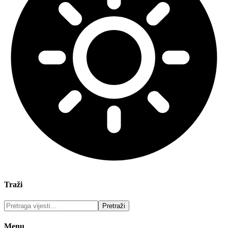
Traži
Menu