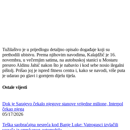
Tužilaštvo je u prijedlogu detaljno opisalo događaje koji su
prethodili ubistvu. Prema njihovim navodima, Kalajdžić je 16.
novembra, u večernjim satima, na autobuskoj stanici u Mostaru
presreo Aldinu Jahić nakon što je nabavio i kod sebe nosio ilegalni
pištolj. Prišao joj je ispred fitness centra i, kako se navodi, više puta
je udarao po glavi i gornjem dijelu tijela.
Ostale vijesti
Dok je Sarajevo čekalo njegove stanove vrijedne milione, Interpol
čekao njega
05/17/2026
Teška saobraćajna nesreća kod Banje Luke: Vatrogasci izvlačili
vozača iz smrskanog automobila