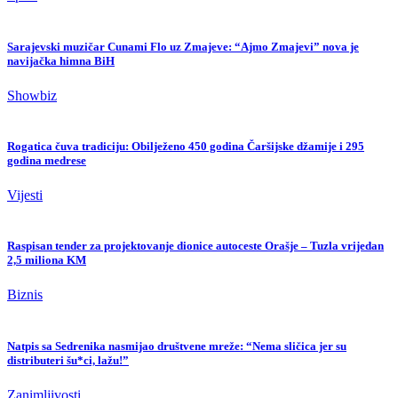
Sarajevski muzičar Cunami Flo uz Zmajeve: “Ajmo Zmajevi” nova je
navijačka himna BiH
Showbiz
Rogatica čuva tradiciju: Obilježeno 450 godina Čaršijske džamije i 295
godina medrese
Vijesti
Raspisan tender za projektovanje dionice autoceste Orašje – Tuzla vrijedan
2,5 miliona KM
Biznis
Natpis sa Sedrenika nasmijao društvene mreže: “Nema sličica jer su
distributeri šu*ci, lažu!”
Zanimljivosti