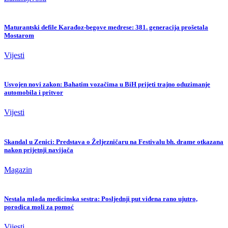
Maturantski defile Karađoz-begove medrese: 381. generacija prošetala
Mostarom
Vijesti
Usvojen novi zakon: Bahatim vozačima u BiH prijeti trajno oduzimanje
automobila i pritvor
Vijesti
Skandal u Zenici: Predstava o Željezničaru na Festivalu bh. drame otkazana
nakon prijetnji navijača
Magazin
Nestala mlada medicinska sestra: Posljednji put viđena rano ujutro,
porodica moli za pomoć
Vijesti