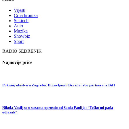
Vijesti
Crna hronika
Sci-tech
Auto
Muzika
Showbiz
Sport
RADIO SEDRENIK
Najnovije priče
Pokušaj ubistva u Zagrebu: Državljanin Brazila izbo partnera iz BiH
Nikola Vasilj se u suzama oprostio od Sankt Paulija: “Teško mi pada
odlazak”