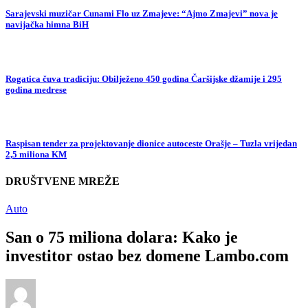
Sarajevski muzičar Cunami Flo uz Zmajeve: “Ajmo Zmajevi” nova je
navijačka himna BiH
Rogatica čuva tradiciju: Obilježeno 450 godina Čaršijske džamije i 295
godina medrese
Raspisan tender za projektovanje dionice autoceste Orašje – Tuzla vrijedan
2,5 miliona KM
DRUŠTVENE MREŽE
Auto
San o 75 miliona dolara: Kako je
investitor ostao bez domene Lambo.com