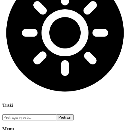
Traži
Menu