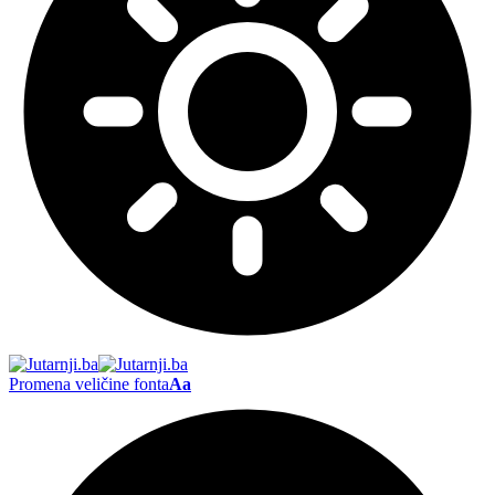
Promena veličine fonta
Aa