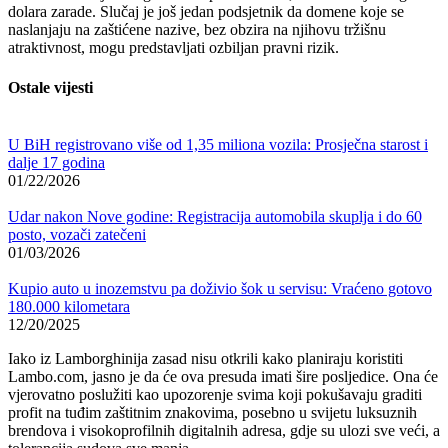
dolara zarade. Slučaj je još jedan podsjetnik da domene koje se
naslanjaju na zaštićene nazive, bez obzira na njihovu tržišnu
atraktivnost, mogu predstavljati ozbiljan pravni rizik.
Ostale vijesti
U BiH registrovano više od 1,35 miliona vozila: Prosječna starost i
dalje 17 godina
01/22/2026
Udar nakon Nove godine: Registracija automobila skuplja i do 60
posto, vozači zatečeni
01/03/2026
Kupio auto u inozemstvu pa doživio šok u servisu: Vraćeno gotovo
180.000 kilometara
12/20/2025
Iako iz Lamborghinija zasad nisu otkrili kako planiraju koristiti
Lambo.com, jasno je da će ova presuda imati šire posljedice. Ona će
vjerovatno poslužiti kao upozorenje svima koji pokušavaju graditi
profit na tuđim zaštitnim znakovima, posebno u svijetu luksuznih
brendova i visokoprofilnih digitalnih adresa, gdje su ulozi sve veći, a