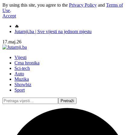
By using this site, you agree to the
Privacy Policy
and
Terms of
Use
.
Accept
🔥
Jutarnji.ba | Sve vijesti na jednom mjestu
17.maj.26
Vijesti
Crna hronika
Sci-tech
Auto
Muzika
Showbiz
Sport