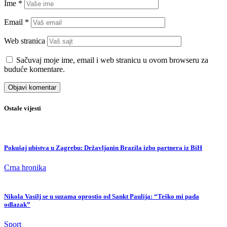
Ime
*
Email
*
Web stranica
Sačuvaj moje ime, email i web stranicu u ovom browseru za
buduće komentare.
Ostale vijesti
Pokušaj ubistva u Zagrebu: Državljanin Brazila izbo partnera iz BiH
Crna hronika
Nikola Vasilj se u suzama oprostio od Sankt Paulija: “Teško mi pada
odlazak”
Sport