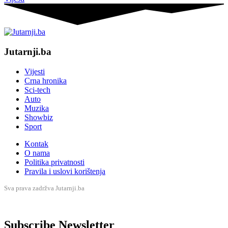
Jutarnji.ba
Vijesti
Crna hronika
Sci-tech
Auto
Muzika
Showbiz
Sport
Kontak
O nama
Politika privatnosti
Pravila i uslovi korištenja
Sva prava zadržva Jutarnji.ba
Subscribe Newsletter