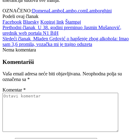
tolerancija sudova sve manja.
OZNAČENO:
Domena
Lambo
Lambo.com
Lamborghini
Podeli ovaj članak
Facebook
Bluesky
Kopiraj link
Štampaj
Prethodni članak
U 38. godini preminuo Jasmin Mušanović,
urednik web portala N1 BiH
Sledeći članak
Mladen Grdović o hapšenje zbog alkohola: Imao
sam 3,6 promila, vozačka mi je trajno oduzeta
Nema komentara
Komentariši
Vaša email adresa neće biti objavljivana.
Neophodna polja su
označena sa
*
Komentar
*