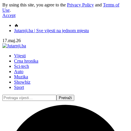
By using this site, you agree to the
Privacy Policy
and
Terms of
Use
.
Accept
🔥
Jutarnji.ba | Sve vijesti na jednom mjestu
17.maj.26
Vijesti
Crna hronika
Sci-tech
Auto
Muzika
Showbiz
Sport