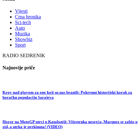
Vijesti
Crna hronika
Sci-tech
Auto
Muzika
Showbiz
Sport
RADIO SEDRENIK
Najnovije priče
Krov nad glavom za one koji su nas branili: Pokrenut historijski korak za
boračku populaciju Sarajeva
Horor na MotoGP utrci u Kataloniji: Višestruka nesreća, Marquez se zabio u
zid, a utrka je prekinuta! (VIDEO)