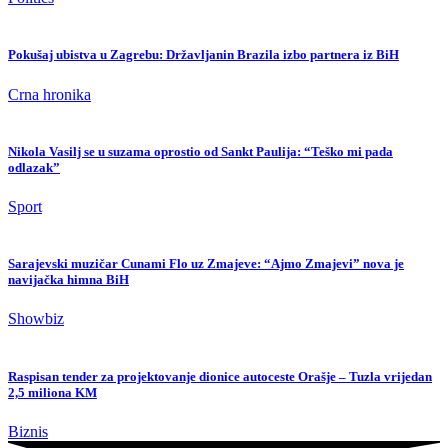
Pokušaj ubistva u Zagrebu: Državljanin Brazila izbo partnera iz BiH
Crna hronika
Nikola Vasilj se u suzama oprostio od Sankt Paulija: “Teško mi pada
odlazak”
Sport
Sarajevski muzičar Cunami Flo uz Zmajeve: “Ajmo Zmajevi” nova je
navijačka himna BiH
Showbiz
Raspisan tender za projektovanje dionice autoceste Orašje – Tuzla vrijedan
2,5 miliona KM
Biznis