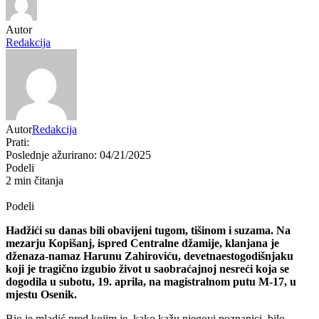
Autor
Redakcija
Autor
Redakcija
Prati:
Poslednje ažurirano: 04/21/2025
Podeli
2 min čitanja
Podeli
Hadžići su danas bili obavijeni tugom, tišinom i suzama. Na
mezarju Kopišanj, ispred Centralne džamije, klanjana je
dženaza-namaz Harunu Zahiroviću, devetnaestogodišnjaku
koji je tragično izgubio život u saobraćajnoj nesreći koja se
dogodila u subotu, 19. aprila, na magistralnom putu M-17, u
mjestu Osenik.
Bio je mladić pred kojim je, kako kažu njegovi poznanici, bilo