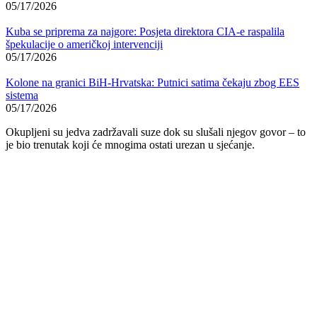
05/17/2026
Kuba se priprema za najgore: Posjeta direktora CIA-e raspalila
špekulacije o američkoj intervenciji
05/17/2026
Kolone na granici BiH-Hrvatska: Putnici satima čekaju zbog EES
sistema
05/17/2026
Okupljeni su jedva zadržavali suze dok su slušali njegov govor – to
je bio trenutak koji će mnogima ostati urezan u sjećanje.