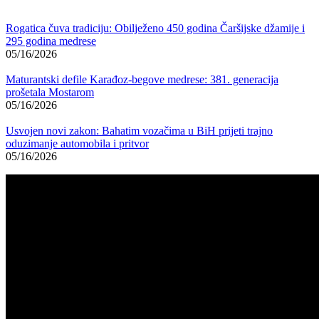
Rogatica čuva tradiciju: Obilježeno 450 godina Čaršijske džamije i
295 godina medrese
05/16/2026
Maturantski defile Karađoz-begove medrese: 381. generacija
prošetala Mostarom
05/16/2026
Usvojen novi zakon: Bahatim vozačima u BiH prijeti trajno
oduzimanje automobila i pritvor
05/16/2026