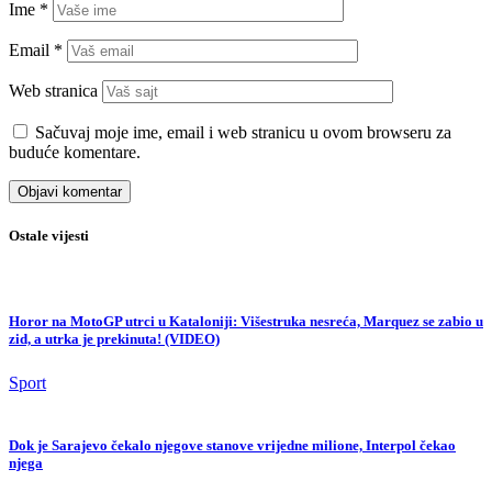
Ime
*
Email
*
Web stranica
Sačuvaj moje ime, email i web stranicu u ovom browseru za
buduće komentare.
Ostale vijesti
Horor na MotoGP utrci u Kataloniji: Višestruka nesreća, Marquez se zabio u
zid, a utrka je prekinuta! (VIDEO)
Sport
Dok je Sarajevo čekalo njegove stanove vrijedne milione, Interpol čekao
njega