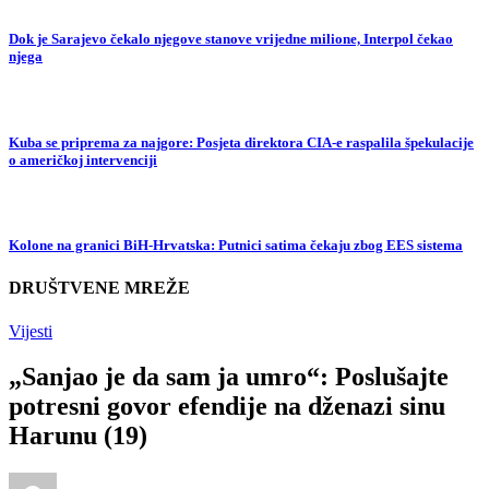
Dok je Sarajevo čekalo njegove stanove vrijedne milione, Interpol čekao
njega
Kuba se priprema za najgore: Posjeta direktora CIA-e raspalila špekulacije
o američkoj intervenciji
Kolone na granici BiH-Hrvatska: Putnici satima čekaju zbog EES sistema
DRUŠTVENE MREŽE
Vijesti
„Sanjao je da sam ja umro“: Poslušajte
potresni govor efendije na dženazi sinu
Harunu (19)