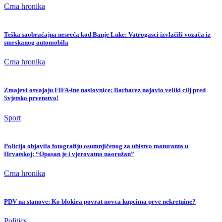
Crna hronika
Teška saobraćajna nesreća kod Banje Luke: Vatrogasci izvlačili vozača iz
smrskanog automobila
Crna hronika
Zmajevi osvajaju FIFA-ine naslovnice: Barbarez najavio veliki cilj pred
Svjetsko prvenstvo!
Sport
Policija objavila fotografiju osumnjičenog za ubistvo maturanta u
Hrvatskoj: “Opasan je i vjerovatno naoružan”
Crna hronika
PDV na stanove: Ko blokira povrat novca kupcima prve nekretnine?
Politics