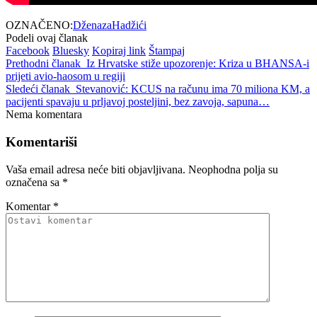
OZNAČENO:
Dženaza
Hadžići
Podeli ovaj članak
Facebook
Bluesky
Kopiraj link
Štampaj
Prethodni članak
Iz Hrvatske stiže upozorenje: Kriza u BHANSA-i
prijeti avio-haosom u regiji
Sledeći članak
Stevanović: KCUS na računu ima 70 miliona KM, a
pacijenti spavaju u prljavoj posteljini, bez zavoja, sapuna…
Nema komentara
Komentariši
Vaša email adresa neće biti objavljivana.
Neophodna polja su
označena sa
*
Komentar
*