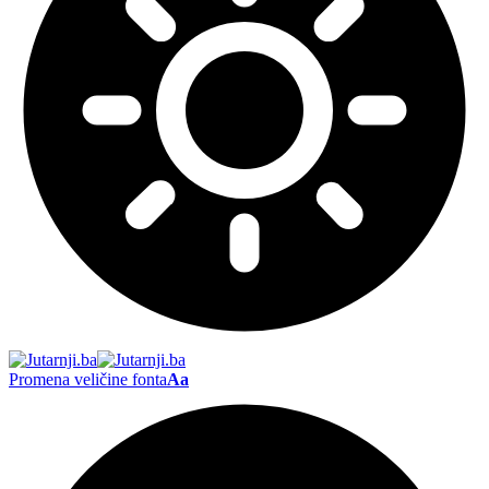
Promena veličine fonta
Aa