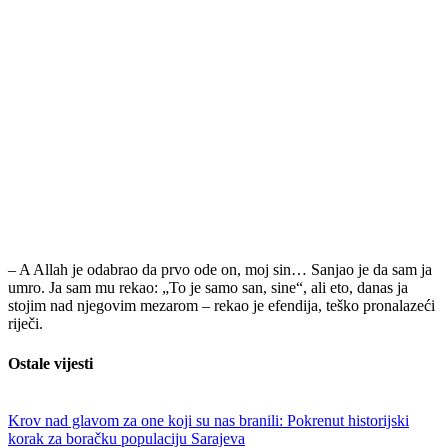
– A Allah je odabrao da prvo ode on, moj sin… Sanjao je da sam ja
umro. Ja sam mu rekao: „To je samo san, sine“, ali eto, danas ja
stojim nad njegovim mezarom – rekao je efendija, teško pronalazeći
riječi.
Ostale vijesti
Krov nad glavom za one koji su nas branili: Pokrenut historijski
korak za boračku populaciju Sarajeva