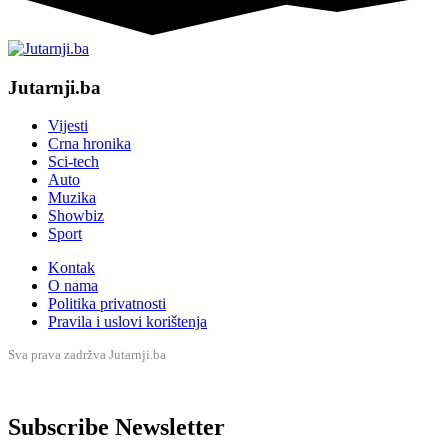
Jutarnji.ba
Vijesti
Crna hronika
Sci-tech
Auto
Muzika
Showbiz
Sport
Kontak
O nama
Politika privatnosti
Pravila i uslovi korištenja
Sva prava zadržva Jutarnji.ba
Subscribe Newsletter