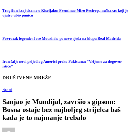
Tragičan kraj drame u Kiseljaku: Preminuo Miro Pecirep, muškarac koji je
ujutro ubio punicu
Povratak legende: Jose Mourinho ponovo sjeda na klupu Real Madrida
Iran šalje novi prijedlog Americi preko Pakistana: “Vrijeme za dogovor
ističe”
DRUŠTVENE MREŽE
Sport
Sanjao je Mundijal, završio s gipsom:
Bosna ostaje bez najboljeg strijelca baš
kada je to najmanje trebalo