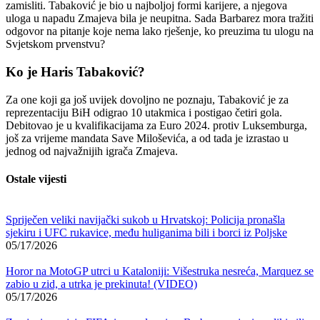
zamisliti. Tabaković je bio u najboljoj formi karijere, a njegova
uloga u napadu Zmajeva bila je neupitna. Sada Barbarez mora tražiti
odgovor na pitanje koje nema lako rješenje, ko preuzima tu ulogu na
Svjetskom prvenstvu?
Ko je Haris Tabaković?
Za one koji ga još uvijek dovoljno ne poznaju, Tabaković je za
reprezentaciju BiH odigrao 10 utakmica i postigao četiri gola.
Debitovao je u kvalifikacijama za Euro 2024. protiv Luksemburga,
još za vrijeme mandata Save Miloševića, a od tada je izrastao u
jednog od najvažnijih igrača Zmajeva.
Ostale vijesti
Spriječen veliki navijački sukob u Hrvatskoj: Policija pronašla
sjekiru i UFC rukavice, među huliganima bili i borci iz Poljske
05/17/2026
Horor na MotoGP utrci u Kataloniji: Višestruka nesreća, Marquez se
zabio u zid, a utrka je prekinuta! (VIDEO)
05/17/2026