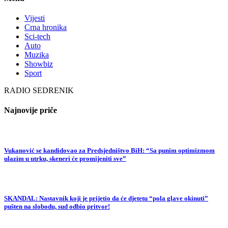
Vijesti
Crna hronika
Sci-tech
Auto
Muzika
Showbiz
Sport
RADIO SEDRENIK
Najnovije priče
Vukanović se kandidovao za Predsjedništvo BiH: “Sa punim optimizmom
ulazim u utrku, skeneri će promijeniti sve”
SKANDAL: Nastavnik koji je prijetio da će djetetu “pola glave okinuti”
pušten na slobodu, sud odbio pritvor!