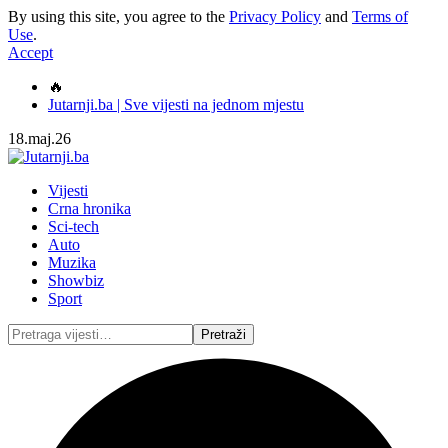
By using this site, you agree to the
Privacy Policy
and
Terms of
Use
.
Accept
🔥
Jutarnji.ba | Sve vijesti na jednom mjestu
18.maj.26
Vijesti
Crna hronika
Sci-tech
Auto
Muzika
Showbiz
Sport