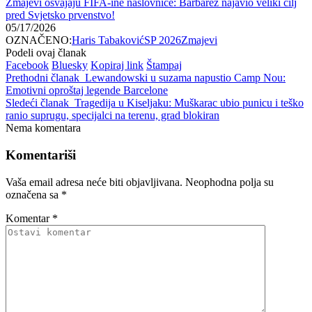
Zmajevi osvajaju FIFA-ine naslovnice: Barbarez najavio veliki cilj
pred Svjetsko prvenstvo!
05/17/2026
OZNAČENO:
Haris Tabaković
SP 2026
Zmajevi
Podeli ovaj članak
Facebook
Bluesky
Kopiraj link
Štampaj
Prethodni članak
Lewandowski u suzama napustio Camp Nou:
Emotivni oproštaj legende Barcelone
Sledeći članak
Tragedija u Kiseljaku: Muškarac ubio punicu i teško
ranio suprugu, specijalci na terenu, grad blokiran
Nema komentara
Komentariši
Vaša email adresa neće biti objavljivana.
Neophodna polja su
označena sa
*
Komentar
*