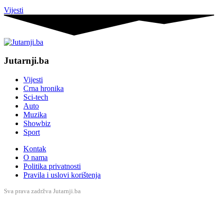
Vijesti
Jutarnji.ba
Vijesti
Crna hronika
Sci-tech
Auto
Muzika
Showbiz
Sport
Kontak
O nama
Politika privatnosti
Pravila i uslovi korištenja
Sva prava zadržva Jutarnji.ba