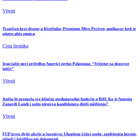
Vijesti
Tragičan kraj drame u Kiseljaku: Preminuo Miro Pecirep, muškarac koji je
ujutro ubio punicu
Crna hronika
Iran šalje novi prijedlog Americi preko Pakistana: “Vrijeme za dogovor
ističe”
Vijesti
Italija bi preuzela sve ključne međunarodne funkcije u BiH: Ko je Antonio
Zanardi Landi i zašto njegova kandidatura dijeli mišljenja?
Vijesti
FUP izveo dvije akcije u Sarajevu: Uhapšene četiri osobe, zaplijenjen heroin,
pištolj i falsifikovani dokumenti