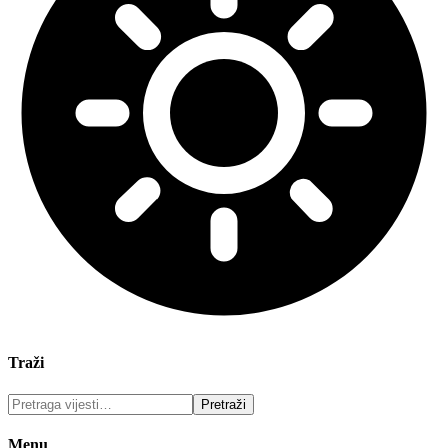
Traži
Menu