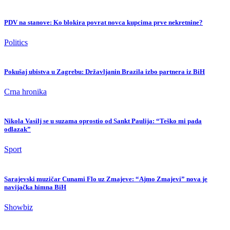
PDV na stanove: Ko blokira povrat novca kupcima prve nekretnine?
Politics
Pokušaj ubistva u Zagrebu: Državljanin Brazila izbo partnera iz BiH
Crna hronika
Nikola Vasilj se u suzama oprostio od Sankt Paulija: “Teško mi pada
odlazak”
Sport
Sarajevski muzičar Cunami Flo uz Zmajeve: “Ajmo Zmajevi” nova je
navijačka himna BiH
Showbiz