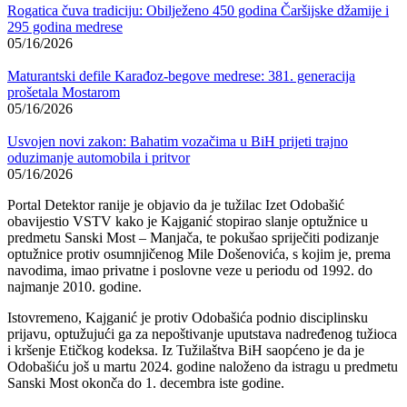
Rogatica čuva tradiciju: Obilježeno 450 godina Čaršijske džamije i
295 godina medrese
05/16/2026
Maturantski defile Karađoz-begove medrese: 381. generacija
prošetala Mostarom
05/16/2026
Usvojen novi zakon: Bahatim vozačima u BiH prijeti trajno
oduzimanje automobila i pritvor
05/16/2026
Portal
Detektor
ranije je objavio da je tužilac Izet Odobašić
obavijestio VSTV kako je Kajganić stopirao slanje optužnice u
predmetu Sanski Most – Manjača, te pokušao spriječiti podizanje
optužnice protiv osumnjičenog Mile Došenovića, s kojim je, prema
navodima, imao privatne i poslovne veze u periodu od 1992. do
najmanje 2010. godine.
Istovremeno, Kajganić je protiv Odobašića podnio disciplinsku
prijavu, optužujući ga za nepoštivanje uputstava nadređenog tužioca
i kršenje Etičkog kodeksa. Iz Tužilaštva BiH saopćeno je da je
Odobašiću još u martu 2024. godine naloženo da istragu u predmetu
Sanski Most okonča do 1. decembra iste godine.