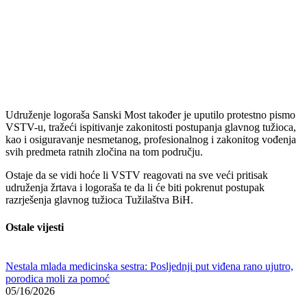
Udruženje logoraša Sanski Most također je uputilo protestno pismo
VSTV-u, tražeći ispitivanje zakonitosti postupanja glavnog tužioca,
kao i osiguravanje nesmetanog, profesionalnog i zakonitog vođenja
svih predmeta ratnih zločina na tom području.
Ostaje da se vidi hoće li VSTV reagovati na sve veći pritisak
udruženja žrtava i logoraša te da li će biti pokrenut postupak
razrješenja glavnog tužioca Tužilaštva BiH.
Ostale vijesti
Nestala mlada medicinska sestra: Posljednji put viđena rano ujutro,
porodica moli za pomoć
05/16/2026