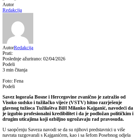
Autor
Redakcija
Autor
Redakcija
Prati:
Poslednje ažurirano: 02/04/2026
Podeli
3 min čitanja
Foto: Fena
Podeli
Savez logoraša Bosne i Hercegovine zvanično je zatražio od
Visoko sudsko i tužilačko vijeće
(VSTV) hitno razrješenje
glavnog tužioca Tužilaštva BiH
Milanko Kajganić
, navodeći da
je izgubio profesionalni kredibilitet i da je podložan političkim i
drugim uticajima koji ozbiljno ugrožavaju rad pravosuđa.
U saopćenju Saveza navodi se da su njihovi predstavnici u više
navrata razgovarali s Kajganićem, kao i sa šefom Posebnog odjela