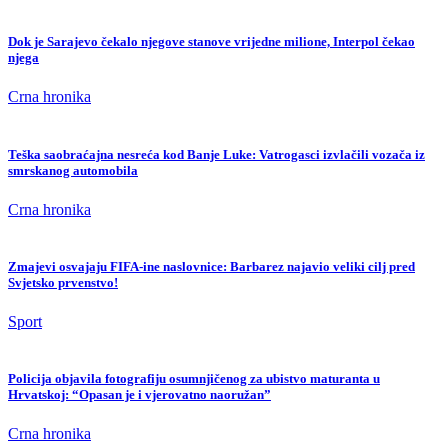
Dok je Sarajevo čekalo njegove stanove vrijedne milione, Interpol čekao
njega
Crna hronika
Teška saobraćajna nesreća kod Banje Luke: Vatrogasci izvlačili vozača iz
smrskanog automobila
Crna hronika
Zmajevi osvajaju FIFA-ine naslovnice: Barbarez najavio veliki cilj pred
Svjetsko prvenstvo!
Sport
Policija objavila fotografiju osumnjičenog za ubistvo maturanta u
Hrvatskoj: “Opasan je i vjerovatno naoružan”
Crna hronika