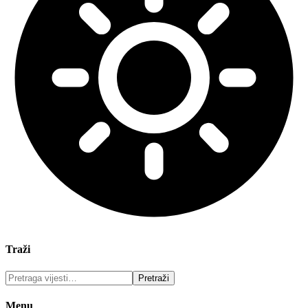
Traži
Menu