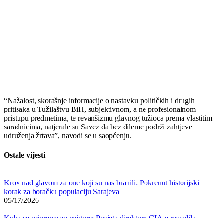
“Nažalost, skorašnje informacije o nastavku političkih i drugih
pritisaka u Tužilaštvu BiH, subjektivnom, a ne profesionalnom
pristupu predmetima, te revanšizmu glavnog tužioca prema vlastitim
saradnicima, natjerale su Savez da bez dileme podrži zahtjeve
udruženja žrtava”, navodi se u saopćenju.
Ostale vijesti
Krov nad glavom za one koji su nas branili: Pokrenut historijski
korak za boračku populaciju Sarajeva
05/17/2026
Kuba se priprema za najgore: Posjeta direktora CIA-e raspalila