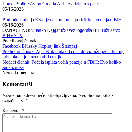
Haos u Splitu: Avion Croatia Airlinesa izletio s piste
05/16/2026
Budimir: Policija RS-a je najspremnija policijska agencija u BiH
05/16/2026
OZNAČENO:
Milanko Kajganić
Savez logoraša BiH
Tužilaštvo
BiH
VSTV
Podeli ovaj članak
Facebook
Bluesky
Kopiraj link
Štampaj
Prethodni članak
Ajna Đukić plakala u sudnici: Inžinjerka hemije
priznala da je nožem ubila majku
Sledeći članak
Počela isplata većih penzija u FBiH: Evo koliko
sada iznose
Nema komentara
Komentariši
Vaša email adresa neće biti objavljivana.
Neophodna polja su
označena sa
*
Komentar
*