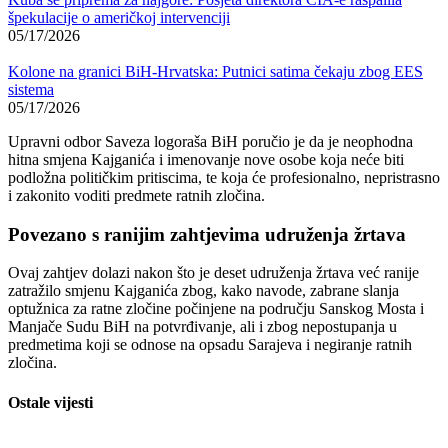
špekulacije o američkoj intervenciji
05/17/2026
Kolone na granici BiH-Hrvatska: Putnici satima čekaju zbog EES
sistema
05/17/2026
Upravni odbor Saveza logoraša BiH poručio je da je neophodna
hitna smjena Kajganića i imenovanje nove osobe koja neće biti
podložna političkim pritiscima, te koja će profesionalno, nepristrasno
i zakonito voditi predmete ratnih zločina.
Povezano s ranijim zahtjevima udruženja žrtava
Ovaj zahtjev dolazi nakon što je deset udruženja žrtava već ranije
zatražilo smjenu Kajganića zbog, kako navode, zabrane slanja
optužnica za ratne zločine počinjene na području Sanskog Mosta i
Manjače Sudu BiH na potvrđivanje, ali i zbog nepostupanja u
predmetima koji se odnose na opsadu Sarajeva i negiranje ratnih
zločina.
Ostale vijesti