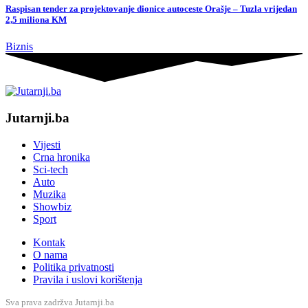
Raspisan tender za projektovanje dionice autoceste Orašje – Tuzla vrijedan
2,5 miliona KM
Biznis
Jutarnji.ba
Vijesti
Crna hronika
Sci-tech
Auto
Muzika
Showbiz
Sport
Kontak
O nama
Politika privatnosti
Pravila i uslovi korištenja
Sva prava zadržva Jutarnji.ba