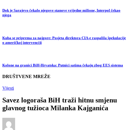
Dok je Sarajevo čekalo njegove stanove vrijedne milione, Interpol čekao
njega
Kuba se priprema za najgore: Posjeta direktora CIA-e raspalila špekulacije
o američkoj intervenciji
Kolone na granici BiH-Hrvatska: Putnici satima čekaju zbog EES sistema
DRUŠTVENE MREŽE
Vijesti
Savez logoraša BiH traži hitnu smjenu
glavnog tužioca Milanka Kajganića