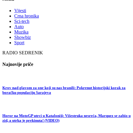
Vijesti
Crna hronika
Sci-tech
Auto
Muzika
Showbiz
Sport
RADIO SEDRENIK
Najnovije priče
Krov nad glavom za one koji su nas branili: Pokrenut historijski korak za
boračku populaciju Sarajeva
Horor na MotoGP utrci u Kataloniji: Višestruka nesreća, Marquez se zabio u
zid, a utrka je prekinuta! (VIDEO)