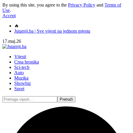
By using this site, you agree to the
Privacy Policy
and
Terms of
Use
.
Accept
🔥
Jutarnji.ba | Sve vijesti na jednom mjestu
17.maj.26
Vijesti
Crna hronika
Sci-tech
Auto
Muzika
Showbiz
Sport