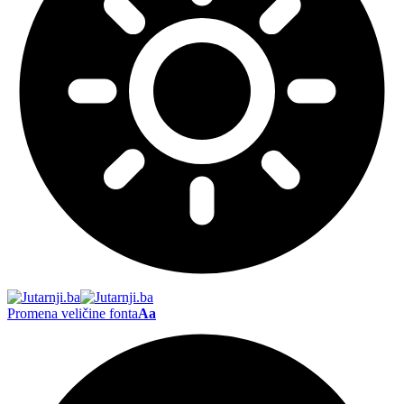
Promena veličine fonta
Aa