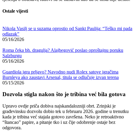
Ostale vijesti
Nikola Vasilj se u suzama oprostio od Sankt Paulija: “Teško mi pada
odlazak”
05/16/2026
Roma čeka bh. dragulja? Alajbegović poslao oproštajnu poruku
Salzburgu
05/16/2026
Guardiola igra prljavo? Navodno nudi Rolex satove igračima
Burnleya ako zaustavi Arsenal, titula se odlučuje izvan terena
05/15/2026
Dozvola stigla nakon što je tribina već bila gotova
Upravo ovdje priča dobiva najskandalozniji obrt. Zrinjski je
građevinsku dozvolu dobio tek u februaru 2026. godine u trenutku
kada je tribina već stajala gotovo završena. Neko je retroaktivno
“štancao” papire, a pitanje tko i uz čije odobrenje ostaje bez
odgovora.