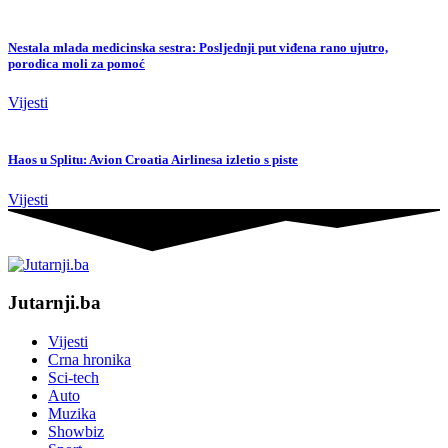
Nestala mlada medicinska sestra: Posljednji put viđena rano ujutro,
porodica moli za pomoć
Vijesti
Haos u Splitu: Avion Croatia Airlinesa izletio s piste
Vijesti
Jutarnji.ba
Vijesti
Crna hronika
Sci-tech
Auto
Muzika
Showbiz