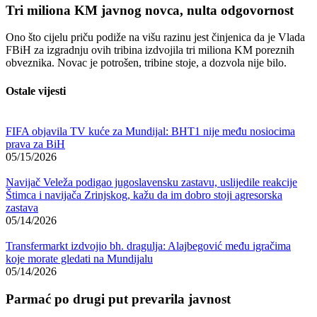
Tri miliona KM javnog novca, nulta odgovornost
Ono što cijelu priču podiže na višu razinu jest činjenica da je Vlada
FBiH za izgradnju ovih tribina izdvojila tri miliona KM poreznih
obveznika. Novac je potrošen, tribine stoje, a dozvola nije bilo.
Ostale vijesti
FIFA objavila TV kuće za Mundijal: BHT1 nije među nosiocima
prava za BiH
05/15/2026
Navijač Veleža podigao jugoslavensku zastavu, uslijedile reakcije
Štimca i navijača Zrinjskog, kažu da im dobro stoji agresorska
zastava
05/14/2026
Transfermarkt izdvojio bh. dragulja: Alajbegović među igračima
koje morate gledati na Mundijalu
05/14/2026
Parmać po drugi put prevarila javnost