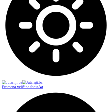
Promena veličine fonta
Aa