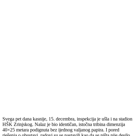
Svega pet dana kasnije, 15. decembra, inspekcija je ušla i na stadion
HŠK Zrinjskog. Nalaz je bio identičan, istočna tribina dimenzija
40×25 metara podignuta bez ijednog valjanog papira. I pored
rješenja o obustavi, radovi su se nastavili kao da se ništa nije desilo.