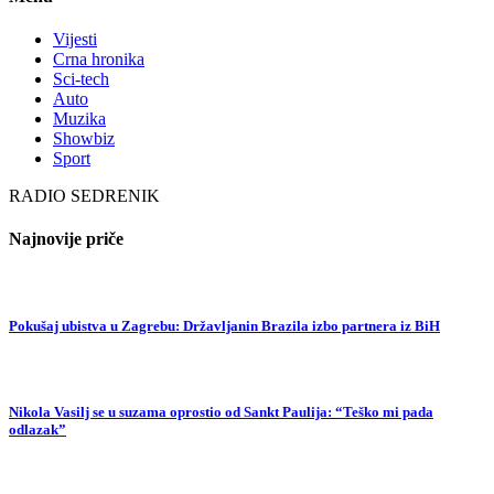
Vijesti
Crna hronika
Sci-tech
Auto
Muzika
Showbiz
Sport
RADIO SEDRENIK
Najnovije priče
Pokušaj ubistva u Zagrebu: Državljanin Brazila izbo partnera iz BiH
Nikola Vasilj se u suzama oprostio od Sankt Paulija: “Teško mi pada
odlazak”