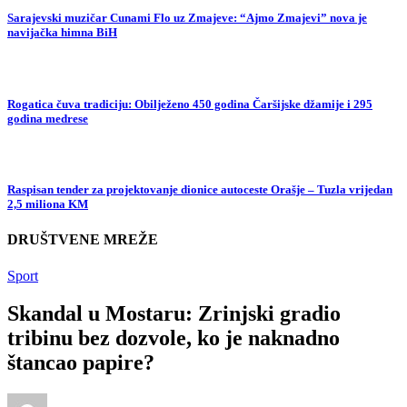
Sarajevski muzičar Cunami Flo uz Zmajeve: “Ajmo Zmajevi” nova je
navijačka himna BiH
Rogatica čuva tradiciju: Obilježeno 450 godina Čaršijske džamije i 295
godina medrese
Raspisan tender za projektovanje dionice autoceste Orašje – Tuzla vrijedan
2,5 miliona KM
DRUŠTVENE MREŽE
Sport
Skandal u Mostaru: Zrinjski gradio
tribinu bez dozvole, ko je naknadno
štancao papire?