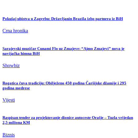
Pokušaj ubistva u Zagrebu: Državljanin Brazila izbo partnera iz BiH
Crna hronika
Sarajevski muzičar Cunami Flo uz Zmajeve: “Ajmo Zmajevi” nova je
navijačka himna BiH
Showbiz
Rogatica čuva tradiciju: Obilježeno 450 godina Čaršijske džamije i 295
godina medrese
Vijesti
Raspisan tender za projektovanje dionice autoceste Orašje – Tuzla vrijedan
2,5 miliona KM
Biznis