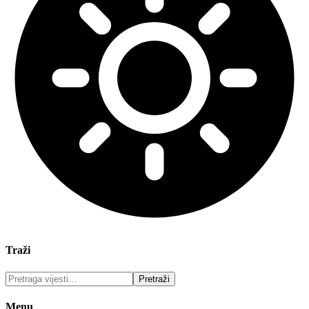
Traži
Menu