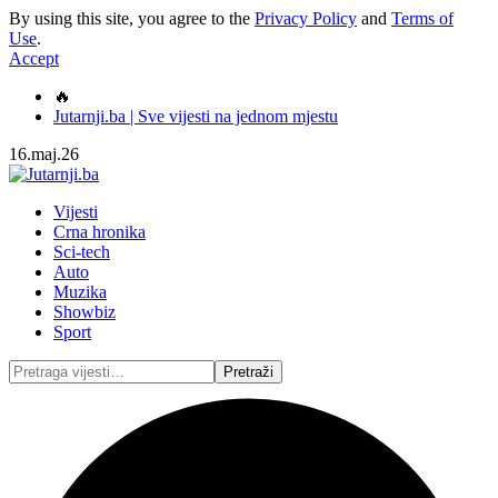
By using this site, you agree to the
Privacy Policy
and
Terms of
Use
.
Accept
🔥
Jutarnji.ba | Sve vijesti na jednom mjestu
16.maj.26
Vijesti
Crna hronika
Sci-tech
Auto
Muzika
Showbiz
Sport