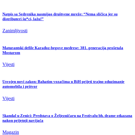
Natpis sa Sedrenika nasmijao društvene mreže: “Nema sličica jer su
distributeri šu*ci, lažu!”
Zanimljivosti
Maturantski defile Karađoz-begove medrese: 381. generacija prošetala
Mostarom
Vijesti
Usvojen novi zakon: Bahatim vozačima u BiH prijeti trajno oduzimanje
automobila i pritvor
Vijesti
Skandal u Zenici: Predstava o Željezničaru na Festivalu bh. drame otkazana
nakon prijetnji navijača
Magazin