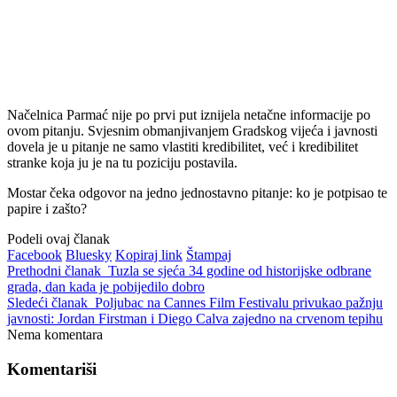
Načelnica Parmać nije po prvi put iznijela netačne informacije po
ovom pitanju. Svjesnim obmanjivanjem Gradskog vijeća i javnosti
dovela je u pitanje ne samo vlastiti kredibilitet, već i kredibilitet
stranke koja ju je na tu poziciju postavila.
Mostar čeka odgovor na jedno jednostavno pitanje: ko je potpisao te
papire i zašto?
Podeli ovaj članak
Facebook
Bluesky
Kopiraj link
Štampaj
Prethodni članak
Tuzla se sjeća 34 godine od historijske odbrane
grada, dan kada je pobijedilo dobro
Sledeći članak
Poljubac na Cannes Film Festivalu privukao pažnju
javnosti: Jordan Firstman i Diego Calva zajedno na crvenom tepihu
Nema komentara
Komentariši