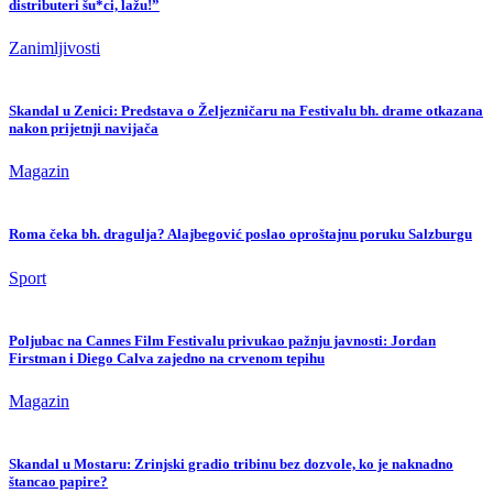
distributeri šu*ci, lažu!”
Zanimljivosti
Skandal u Zenici: Predstava o Željezničaru na Festivalu bh. drame otkazana
nakon prijetnji navijača
Magazin
Roma čeka bh. dragulja? Alajbegović poslao oproštajnu poruku Salzburgu
Sport
Poljubac na Cannes Film Festivalu privukao pažnju javnosti: Jordan
Firstman i Diego Calva zajedno na crvenom tepihu
Magazin
Skandal u Mostaru: Zrinjski gradio tribinu bez dozvole, ko je naknadno
štancao papire?