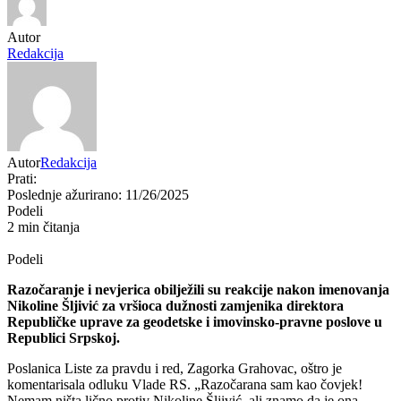
Autor
Redakcija
Autor
Redakcija
Prati:
Poslednje ažurirano: 11/26/2025
Podeli
2 min čitanja
Podeli
Razočaranje i nevjerica obilježili su reakcije nakon imenovanja
Nikoline Šljivić za vršioca dužnosti zamjenika direktora
Republičke uprave za geodetske i imovinsko-pravne poslove u
Republici Srpskoj.
Poslanica Liste za pravdu i red, Zagorka Grahovac, oštro je
komentarisala odluku Vlade RS. „Razočarana sam kao čovjek!
Nemam ništa lično protiv Nikoline Šljivić, ali znamo da je ona