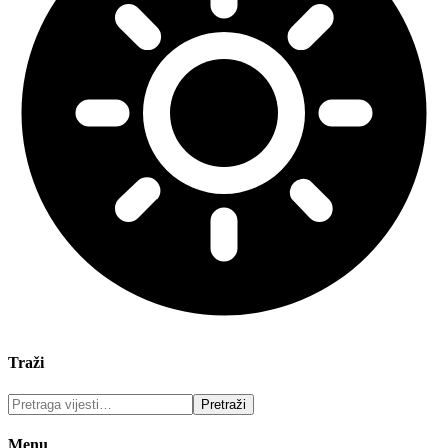
Traži
Menu