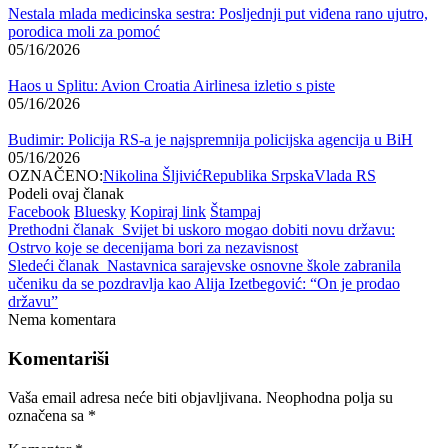
Nestala mlada medicinska sestra: Posljednji put viđena rano ujutro,
porodica moli za pomoć
05/16/2026
Haos u Splitu: Avion Croatia Airlinesa izletio s piste
05/16/2026
Budimir: Policija RS-a je najspremnija policijska agencija u BiH
05/16/2026
OZNAČENO:
Nikolina Šljivić
Republika Srpska
Vlada RS
Podeli ovaj članak
Facebook
Bluesky
Kopiraj link
Štampaj
Prethodni članak
Svijet bi uskoro mogao dobiti novu državu:
Ostrvo koje se decenijama bori za nezavisnost
Sledeći članak
Nastavnica sarajevske osnovne škole zabranila
učeniku da se pozdravlja kao Alija Izetbegović: “On je prodao
državu”
Nema komentara
Komentariši
Vaša email adresa neće biti objavljivana.
Neophodna polja su
označena sa
*