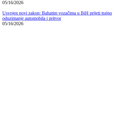
05/16/2026
Usvojen novi zakon: Bahatim vozačima u BiH prijeti trajno
oduzimanje automobila i pritvor
05/16/2026