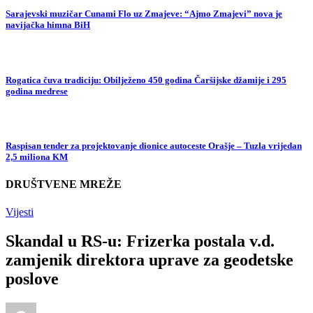
Sarajevski muzičar Cunami Flo uz Zmajeve: “Ajmo Zmajevi” nova je
navijačka himna BiH
Rogatica čuva tradiciju: Obilježeno 450 godina Čaršijske džamije i 295
godina medrese
Raspisan tender za projektovanje dionice autoceste Orašje – Tuzla vrijedan
2,5 miliona KM
DRUŠTVENE MREŽE
Vijesti
Skandal u RS-u: Frizerka postala v.d.
zamjenik direktora uprave za geodetske
poslove