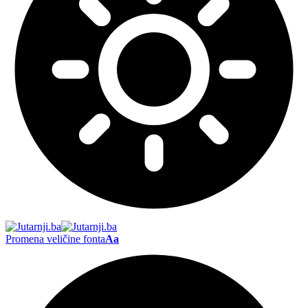
Promena veličine fonta
Aa