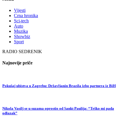
Vijesti
Crna hronika
Sci-tech
Auto
Muzika
Showbiz
Sport
RADIO SEDRENIK
Najnovije priče
Pokušaj ubistva u Zagrebu: Državljanin Brazila izbo partnera iz BiH
Nikola Vasilj se u suzama oprostio od Sankt Paulija: “Teško mi pada
odlazak”