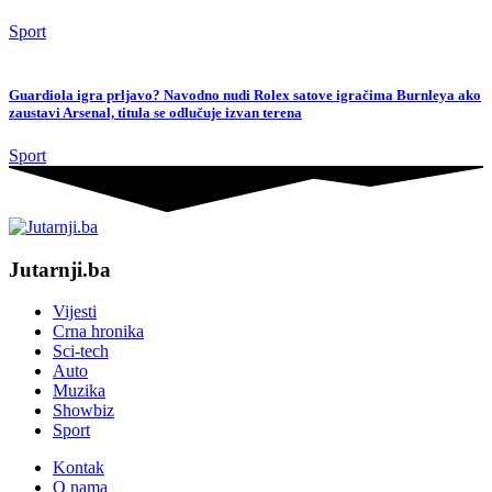
Sport
Guardiola igra prljavo? Navodno nudi Rolex satove igračima Burnleya ako
zaustavi Arsenal, titula se odlučuje izvan terena
Sport
Jutarnji.ba
Vijesti
Crna hronika
Sci-tech
Auto
Muzika
Showbiz
Sport
Kontak
O nama