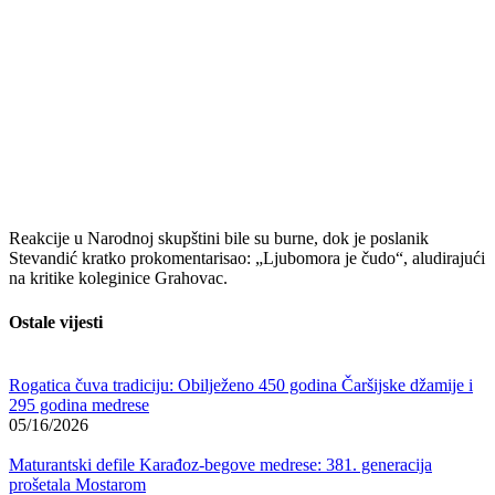
Reakcije u Narodnoj skupštini bile su burne, dok je poslanik
Stevandić kratko prokomentarisao: „Ljubomora je čudo“, aludirajući
na kritike koleginice Grahovac.
Ostale vijesti
Rogatica čuva tradiciju: Obilježeno 450 godina Čaršijske džamije i
295 godina medrese
05/16/2026
Maturantski defile Karađoz-begove medrese: 381. generacija
prošetala Mostarom