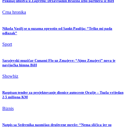
Pokušaj ubistva u Zagrebu: Državljanin Brazila izbo partnera iz BiH
Crna hronika
Nikola Vasilj se u suzama oprostio od Sankt Paulija: “Teško mi pada
odlazak”
Sport
Sarajevski muzičar Cunami Flo uz Zmajeve: “Ajmo Zmajevi” nova je
navijačka himna BiH
Showbiz
Raspisan tender za projektovanje dionice autoceste Orašje – Tuzla vrijedan
2,5 miliona KM
Biznis
Natpis sa Sedrenika nasmijao društvene mreže: “Nema sličica jer su