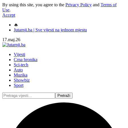
By using this site, you agree to the
Privacy Policy
and
Terms of
Use
.
Accept
🔥
Jutarnji.ba | Sve vijesti na jednom mjestu
17.maj.26
Vijesti
Crna hronika
Sci-tech
Auto
Muzika
Showbiz
Sport