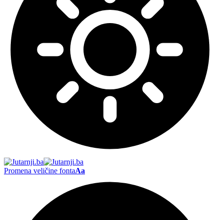
Promena veličine fonta
Aa