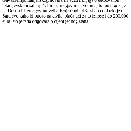
Gavazzenija, italijanskog novinara i autora knjiga o takozvanom
“Sarajevskom safariju”. Prema njegovim navodima, tokom agresije
na Bosnu i Hercegovinu veliki broj stranih državljana dolazio je u
Sarajevo kako bi pucao na civile, plaćajući za to iznose i do 200.000
eura, što je tada odgovaralo cijeni jednog stana.