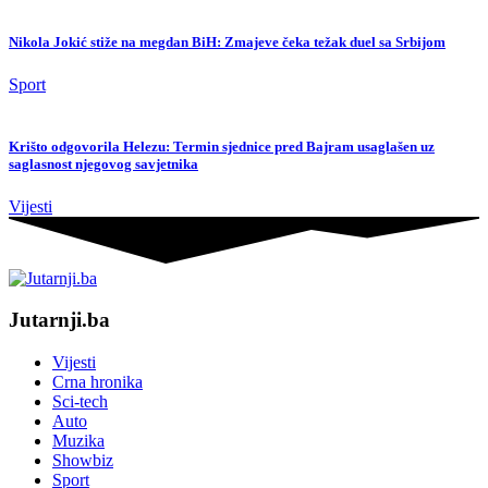
Nikola Jokić stiže na megdan BiH: Zmajeve čeka težak duel sa Srbijom
Sport
Krišto odgovorila Helezu: Termin sjednice pred Bajram usaglašen uz
saglasnost njegovog savjetnika
Vijesti
Jutarnji.ba
Vijesti
Crna hronika
Sci-tech
Auto
Muzika
Showbiz
Sport