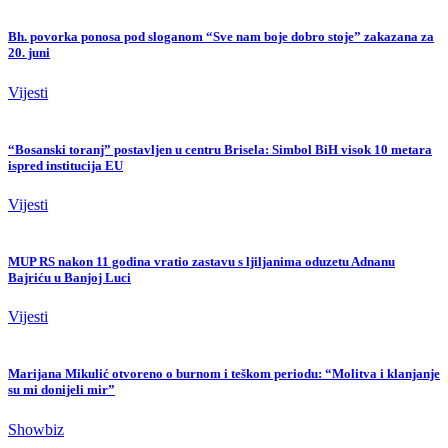
Bh. povorka ponosa pod sloganom “Sve nam boje dobro stoje” zakazana za
20. juni
Vijesti
“Bosanski toranj” postavljen u centru Brisela: Simbol BiH visok 10 metara
ispred institucija EU
Vijesti
MUP RS nakon 11 godina vratio zastavu s ljiljanima oduzetu Adnanu
Bajriću u Banjoj Luci
Vijesti
Marijana Mikulić otvoreno o burnom i teškom periodu: “Molitva i klanjanje
su mi donijeli mir”
Showbiz