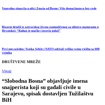
Vanredna situacija u ulici Zmaja od Bosne: Više domaćinstava bez vode
Bizarni detalji iz zatvorskog života osumnjičenog za ubistvo maturanta u
Hrvatskoj: “Kuhao je mačke i pravio gulaš”
Prvi put zajedno: Vojska Srbije i NATO održali veliku vojnu vježbu sa 600
vojnika
DRUŠTVENE MREŽE
Vijesti
“Slobodna Bosna” objavljuje imena
snajperista koji su gađali civile u
Sarajevu, spisak dostavljen Tužilaštvu
BiH