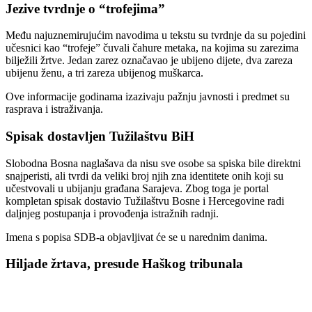
Jezive tvrdnje o “trofejima”
Među najuznemirujućim navodima u tekstu su tvrdnje da su pojedini
učesnici kao “trofeje” čuvali čahure metaka, na kojima su zarezima
bilježili žrtve. Jedan zarez označavao je ubijeno dijete, dva zareza
ubijenu ženu, a tri zareza ubijenog muškarca.
Ove informacije godinama izazivaju pažnju javnosti i predmet su
rasprava i istraživanja.
Spisak dostavljen Tužilaštvu BiH
Slobodna Bosna naglašava da nisu sve osobe sa spiska bile direktni
snajperisti, ali tvrdi da veliki broj njih zna identitete onih koji su
učestvovali u ubijanju građana Sarajeva. Zbog toga je portal
kompletan spisak dostavio Tužilaštvu Bosne i Hercegovine radi
daljnjeg postupanja i provođenja istražnih radnji.
Imena s popisa SDB-a objavljivat će se u narednim danima.
Hiljade žrtava, presude Haškog tribunala