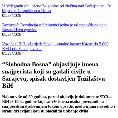
U Višegradu obilježene 34 godine od zločina nad Bošnjacima: Tri
hiljade ruža spušteno u Drinu
05/23/2026
Bećirović: Rezolucija o Srebrenici jedna je od najvećih pobjeda
Bosne i Hercegovine
05/23/2026
Vozače u BiH od srijede čekaju brutalne kazne: Kazne do 5.000
KM i oduzimanje vozila
05/22/2026
“Slobodna Bosna” objavljuje imena
snajperista koji su gađali civile u
Sarajevu, spisak dostavljen Tužilaštvu
BiH
Nakon više od 30 godina, portal objavljuje dokumente SDB-a
BiH iz 1994. godine koji sadrže imena osoba povezanih sa
snajperskim djelovanjem tokom opsade, među njima navodno i
strani državljani koji su plaćali za ubijanje civila