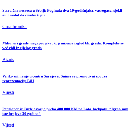
Stravična nesreća u Srbiji: Poginula dva 19-godišnjaka, vatrogasci sjekli
automobil da izvuku tijela
Crna hronika
Milioneri grade megaprojekat koji mijenja izgled bh. grada: Kompleks se
već vidi iz cijelog grada
Biznis
Veliko snimanje u centru Sarajeva: Snima se promotivni spot za
reprezentaciju BiH
Vijesti
Penzioner iz Tuzle osvojio preko 400.000 KM na Loto Jackpotu: “Igrao sam
iste brojeve 30 godina”
Vijesti