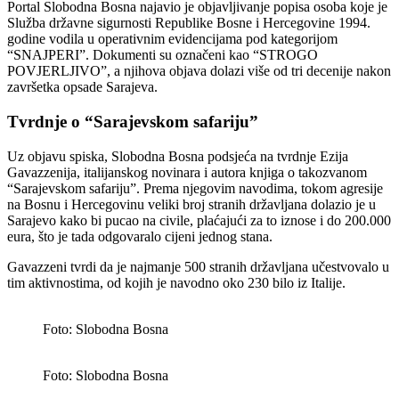
Portal Slobodna Bosna najavio je objavljivanje popisa osoba koje je
Služba državne sigurnosti Republike Bosne i Hercegovine 1994.
godine vodila u operativnim evidencijama pod kategorijom
“SNAJPERI”. Dokumenti su označeni kao “STROGO
POVJERLJIVO”, a njihova objava dolazi više od tri decenije nakon
završetka opsade Sarajeva.
Tvrdnje o “Sarajevskom safariju”
Uz objavu spiska, Slobodna Bosna podsjeća na tvrdnje Ezija
Gavazzenija, italijanskog novinara i autora knjiga o takozvanom
“Sarajevskom safariju”. Prema njegovim navodima, tokom agresije
na Bosnu i Hercegovinu veliki broj stranih državljana dolazio je u
Sarajevo kako bi pucao na civile, plaćajući za to iznose i do 200.000
eura, što je tada odgovaralo cijeni jednog stana.
Gavazzeni tvrdi da je najmanje 500 stranih državljana učestvovalo u
tim aktivnostima, od kojih je navodno oko 230 bilo iz Italije.
Foto: Slobodna Bosna
Foto: Slobodna Bosna