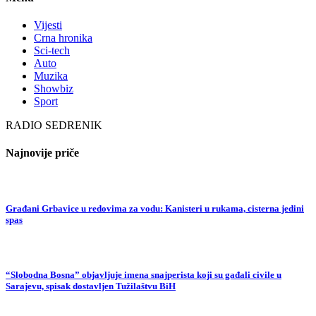
Vijesti
Crna hronika
Sci-tech
Auto
Muzika
Showbiz
Sport
RADIO SEDRENIK
Najnovije priče
Građani Grbavice u redovima za vodu: Kanisteri u rukama, cisterna jedini
spas
“Slobodna Bosna” objavljuje imena snajperista koji su gađali civile u
Sarajevu, spisak dostavljen Tužilaštvu BiH