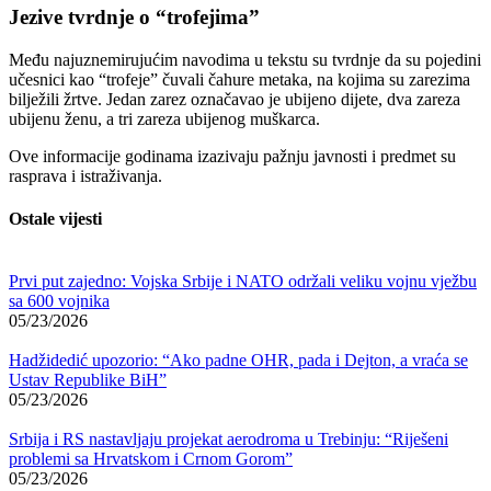
Jezive tvrdnje o “trofejima”
Među najuznemirujućim navodima u tekstu su tvrdnje da su pojedini
učesnici kao “trofeje” čuvali čahure metaka, na kojima su zarezima
bilježili žrtve. Jedan zarez označavao je ubijeno dijete, dva zareza
ubijenu ženu, a tri zareza ubijenog muškarca.
Ove informacije godinama izazivaju pažnju javnosti i predmet su
rasprava i istraživanja.
Ostale vijesti
Prvi put zajedno: Vojska Srbije i NATO održali veliku vojnu vježbu
sa 600 vojnika
05/23/2026
Hadžidedić upozorio: “Ako padne OHR, pada i Dejton, a vraća se
Ustav Republike BiH”
05/23/2026
Srbija i RS nastavljaju projekat aerodroma u Trebinju: “Riješeni
problemi sa Hrvatskom i Crnom Gorom”
05/23/2026