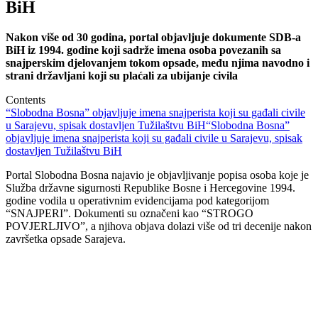
BiH
Nakon više od 30 godina, portal objavljuje dokumente SDB-a
BiH iz 1994. godine koji sadrže imena osoba povezanih sa
snajperskim djelovanjem tokom opsade, među njima navodno i
strani državljani koji su plaćali za ubijanje civila
Contents
“Slobodna Bosna” objavljuje imena snajperista koji su gađali civile
u Sarajevu, spisak dostavljen Tužilaštvu BiH
“Slobodna Bosna”
objavljuje imena snajperista koji su gađali civile u Sarajevu, spisak
dostavljen Tužilaštvu BiH
Portal Slobodna Bosna najavio je objavljivanje popisa osoba koje je
Služba državne sigurnosti Republike Bosne i Hercegovine 1994.
godine vodila u operativnim evidencijama pod kategorijom
“SNAJPERI”. Dokumenti su označeni kao “STROGO
POVJERLJIVO”, a njihova objava dolazi više od tri decenije nakon
završetka opsade Sarajeva.