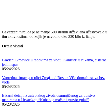
Gavazzeni tvrdi da je najmanje 500 stranih državljana učestvovalo u
tim aktivnostima, od kojih je navodno oko 230 bilo iz Italije.
Ostale vijesti
Građani Grbavice u redovima za vodu: Kanisteri u rukama, cisterna
jedini spas
05/24/2026
Vanredna situacija u ulici Zmaja od Bosne: Više domaćinstava bez
vode
05/24/2026
Bizarni detalji iz zatvorskog života osumnjičenog za ubistvo
maturanta u Hrvatskoj: “Kuhao je mačke i pravio gulaš”
05/23/2026