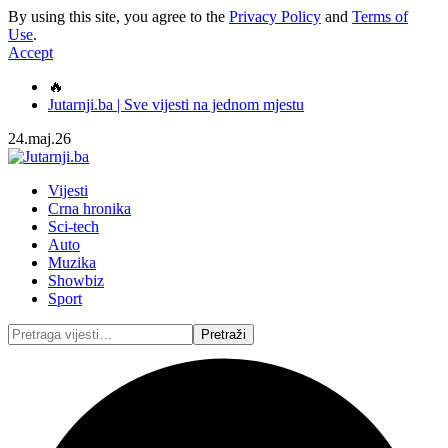
By using this site, you agree to the
Privacy Policy
and
Terms of
Use
.
Accept
🔥
Jutarnji.ba | Sve vijesti na jednom mjestu
24.maj.26
Vijesti
Crna hronika
Sci-tech
Auto
Muzika
Showbiz
Sport