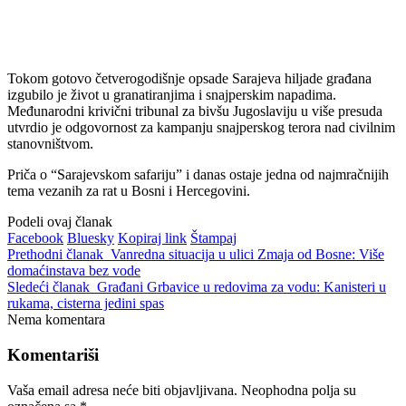
Tokom gotovo četverogodišnje opsade Sarajeva hiljade građana
izgubilo je život u granatiranjima i snajperskim napadima.
Međunarodni krivični tribunal za bivšu Jugoslaviju u više presuda
utvrdio je odgovornost za kampanju snajperskog terora nad civilnim
stanovništvom.
Priča o “Sarajevskom safariju” i danas ostaje jedna od najmračnijih
tema vezanih za rat u Bosni i Hercegovini.
Podeli ovaj članak
Facebook
Bluesky
Kopiraj link
Štampaj
Prethodni članak
Vanredna situacija u ulici Zmaja od Bosne: Više
domaćinstava bez vode
Sledeći članak
Građani Grbavice u redovima za vodu: Kanisteri u
rukama, cisterna jedini spas
Nema komentara
Komentariši
Vaša email adresa neće biti objavljivana.
Neophodna polja su