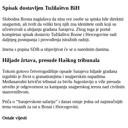
Spisak dostavljen Tužilaštvu BiH
Slobodna Bosna naglašava da nisu sve osobe sa spiska bile direktni
snajperisti, ali tvrdi da veliki broj njih zna identitete onih koji su
učestvovali u ubijanju građana Sarajeva. Zbog toga je portal
kompletan spisak dostavio Tužilaštvu Bosne i Hercegovine radi
daljnjeg postupanja i provođenja istražnih radnji.
Imena s popisa SDB-a objavljivat će se u narednim danima.
Hiljade žrtava, presude Haškog tribunala
Tokom gotovo četverogodišnje opsade Sarajeva hiljade građana
izgubilo je život u granatiranjima i snajperskim napadima.
Međunarodni krivični tribunal za bivšu Jugoslaviju u više presuda
utvrdio je odgovornost za kampanju snajperskog terora nad civilnim
stanovništvom.
Priča o “Sarajevskom safariju” i danas ostaje jedna od najmračnijih
tema vezanih za rat u Bosni i Hercegovini.
Ostale vijesti