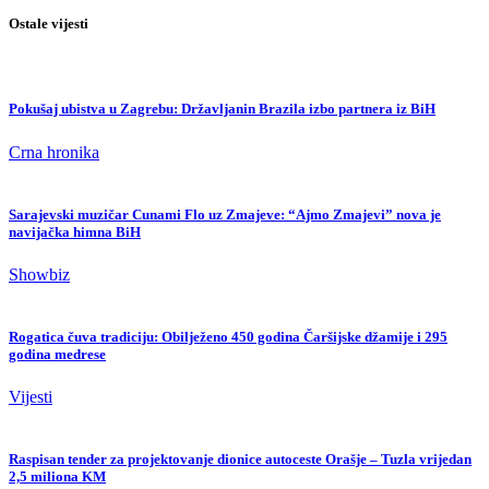
Ostale vijesti
Pokušaj ubistva u Zagrebu: Državljanin Brazila izbo partnera iz BiH
Crna hronika
Sarajevski muzičar Cunami Flo uz Zmajeve: “Ajmo Zmajevi” nova je
navijačka himna BiH
Showbiz
Rogatica čuva tradiciju: Obilježeno 450 godina Čaršijske džamije i 295
godina medrese
Vijesti
Raspisan tender za projektovanje dionice autoceste Orašje – Tuzla vrijedan
2,5 miliona KM