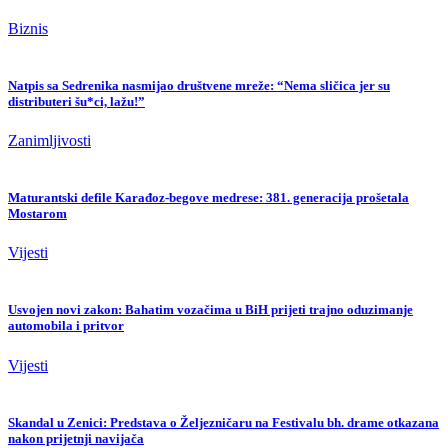
Biznis
Natpis sa Sedrenika nasmijao društvene mreže: “Nema sličica jer su
distributeri šu*ci, lažu!”
Zanimljivosti
Maturantski defile Karađoz-begove medrese: 381. generacija prošetala
Mostarom
Vijesti
Usvojen novi zakon: Bahatim vozačima u BiH prijeti trajno oduzimanje
automobila i pritvor
Vijesti
Skandal u Zenici: Predstava o Željezničaru na Festivalu bh. drame otkazana
nakon prijetnji navijača