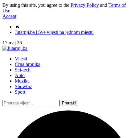
By using this site, you agree to the
Privacy Policy
and
Terms of
Use
.
Accept
🔥
Jutarnji.ba | Sve vijesti na jednom mjestu
17.maj.26
Vijesti
Crna hronika
Sci-tech
Auto
Muzika
Showbiz
Sport