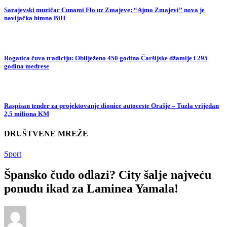
Sarajevski muzičar Cunami Flo uz Zmajeve: “Ajmo Zmajevi” nova je
navijačka himna BiH
Rogatica čuva tradiciju: Obilježeno 450 godina Čaršijske džamije i 295
godina medrese
Raspisan tender za projektovanje dionice autoceste Orašje – Tuzla vrijedan
2,5 miliona KM
DRUŠTVENE MREŽE
Sport
Špansko čudo odlazi? City šalje najveću
ponudu ikad za Laminea Yamala!