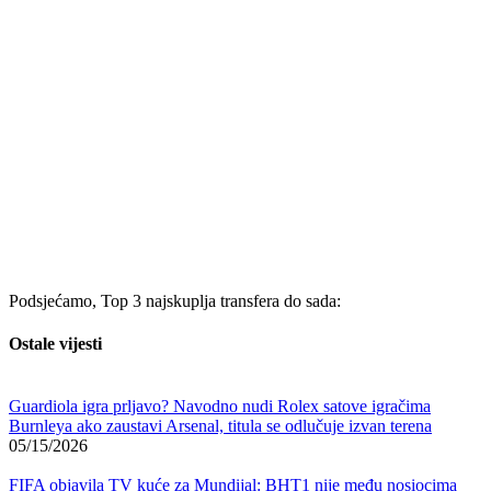
Podsjećamo, Top 3 najskuplja transfera do sada:
Ostale vijesti
Guardiola igra prljavo? Navodno nudi Rolex satove igračima
Burnleya ako zaustavi Arsenal, titula se odlučuje izvan terena
05/15/2026
FIFA objavila TV kuće za Mundijal: BHT1 nije među nosiocima