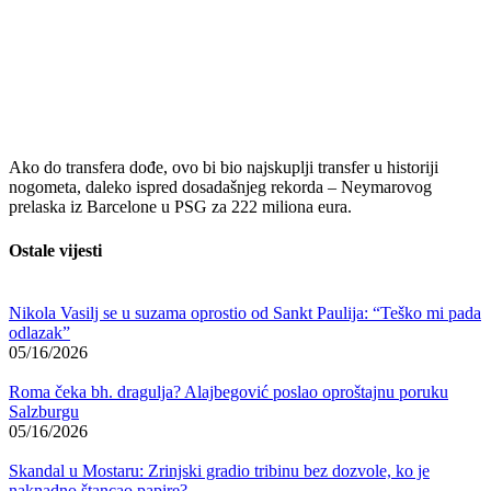
Ako do transfera dođe, ovo bi bio najskuplji transfer u historiji
nogometa, daleko ispred dosadašnjeg rekorda – Neymarovog
prelaska iz Barcelone u PSG za 222 miliona eura.
Ostale vijesti
Nikola Vasilj se u suzama oprostio od Sankt Paulija: “Teško mi pada
odlazak”
05/16/2026
Roma čeka bh. dragulja? Alajbegović poslao oproštajnu poruku
Salzburgu
05/16/2026
Skandal u Mostaru: Zrinjski gradio tribinu bez dozvole, ko je
naknadno štancao papire?