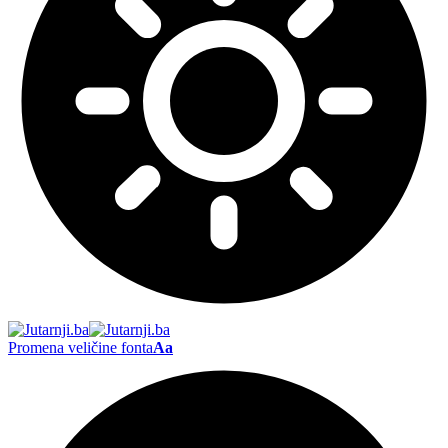
Promena veličine fonta
Aa