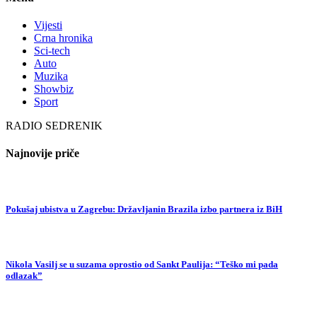
Vijesti
Crna hronika
Sci-tech
Auto
Muzika
Showbiz
Sport
RADIO SEDRENIK
Najnovije priče
Pokušaj ubistva u Zagrebu: Državljanin Brazila izbo partnera iz BiH
Nikola Vasilj se u suzama oprostio od Sankt Paulija: “Teško mi pada
odlazak”