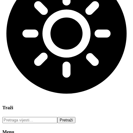
Traži
Menu