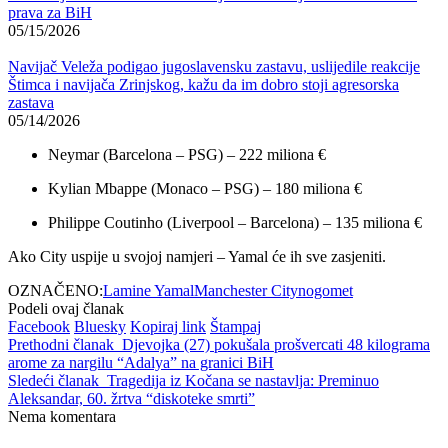
prava za BiH
05/15/2026
Navijač Veleža podigao jugoslavensku zastavu, uslijedile reakcije
Štimca i navijača Zrinjskog, kažu da im dobro stoji agresorska
zastava
05/14/2026
Neymar (Barcelona – PSG) – 222 miliona €
Kylian Mbappe (Monaco – PSG) – 180 miliona €
Philippe Coutinho (Liverpool – Barcelona) – 135 miliona €
Ako City uspije u svojoj namjeri – Yamal će ih sve zasjeniti.
OZNAČENO:
Lamine Yamal
Manchester City
nogomet
Podeli ovaj članak
Facebook
Bluesky
Kopiraj link
Štampaj
Prethodni članak
Djevojka (27) pokušala prošvercati 48 kilograma
arome za nargilu “Adalya” na granici BiH
Sledeći članak
Tragedija iz Kočana se nastavlja: Preminuo
Aleksandar, 60. žrtva “diskoteke smrti”
Nema komentara