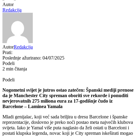
Autor
Redakcija
Autor
Redakcija
Prati:
Poslednje ažurirano: 04/07/2025
Podeli
2 min čitanja
Podeli
Nogometni svijet je jutros ostao zatečen: Španski mediji prenose
da je Manchester City spreman oboriti sve rekorde i ponuditi
nevjerovatnih 275 miliona eura za 17-godišnje čudo iz
Barcelone – Laminea Yamala
Mladi genijalac, koji već sada briljira u dresu Barcelone i španske
reprezentacije, doslovno je preko noći postao meta najvećih klubova
svijeta. Iako je Yamal više puta naglasio da želi ostati u Barceloni i
postati klupska legenda, novac koji je City spreman iskeširati mogao