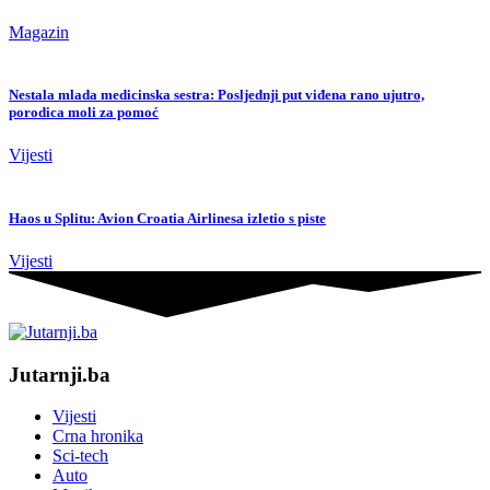
Magazin
Nestala mlada medicinska sestra: Posljednji put viđena rano ujutro,
porodica moli za pomoć
Vijesti
Haos u Splitu: Avion Croatia Airlinesa izletio s piste
Vijesti
Jutarnji.ba
Vijesti
Crna hronika
Sci-tech
Auto