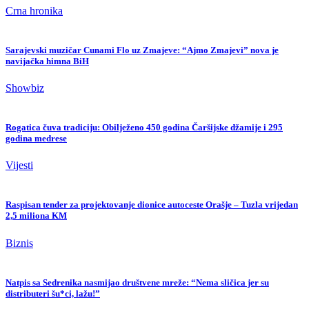
Crna hronika
Sarajevski muzičar Cunami Flo uz Zmajeve: “Ajmo Zmajevi” nova je
navijačka himna BiH
Showbiz
Rogatica čuva tradiciju: Obilježeno 450 godina Čaršijske džamije i 295
godina medrese
Vijesti
Raspisan tender za projektovanje dionice autoceste Orašje – Tuzla vrijedan
2,5 miliona KM
Biznis
Natpis sa Sedrenika nasmijao društvene mreže: “Nema sličica jer su
distributeri šu*ci, lažu!”