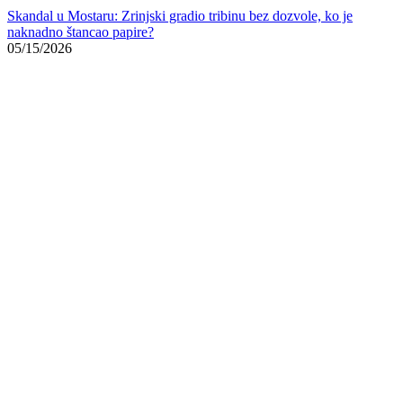
Skandal u Mostaru: Zrinjski gradio tribinu bez dozvole, ko je
naknadno štancao papire?
05/15/2026