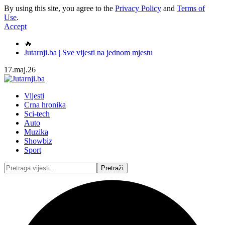
By using this site, you agree to the
Privacy Policy
and
Terms of
Use
.
Accept
🔥
Jutarnji.ba | Sve vijesti na jednom mjestu
17.maj.26
Vijesti
Crna hronika
Sci-tech
Auto
Muzika
Showbiz
Sport