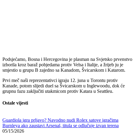
Podsjećamo, Bosna i Hercegovina je plasman na Svjetsko prvenstvo
izborila kroz baraž pobjedama protiv Velsa i Italije, a žrijeb ju je
smjestio u grupu B zajedno sa Kanadom, Švicarskom i Katarom.
Prvi meč naši reprezentativci igraju 12. juna u Torontu protiv
Kanade, potom slijedi duel sa Švicarskom u Inglewoodu, dok će
grupnu fazu zaključiti utakmicom protiv Katara u Seattleu.
Ostale vijesti
Guardiola igra prljavo? Navodno nudi Rolex satove igračima
Burnleya ako zaustavi Arsenal, titula se odlučuje izvan terena
05/15/2026