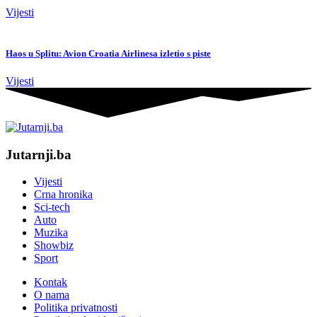
Vijesti
Haos u Splitu: Avion Croatia Airlinesa izletio s piste
Vijesti
Jutarnji.ba
Vijesti
Crna hronika
Sci-tech
Auto
Muzika
Showbiz
Sport
Kontak
O nama
Politika privatnosti