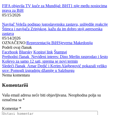
FIFA objavila TV kuće za Mundijal: BHT1 nije među nosiocima
prava za BiH
05/15/2026
Navijač Veleža podigao jugoslavensku zastavu, uslijedile reakcije
Štimca i navijača Zrinjskog, kažu da im dobro stoji agresorska
zastava
05/14/2026
OZNAČENO:
Reprezentacija BiH
Sjeverna Makedonija
Podeli ovaj članak
Facebook
Bluesky
Kopiraj link
Štampaj
Prethodni članak
Neviđeni interes: Dino Merlin rasprodao i šesto
Koševo za samo 12 sati, sprema se novi termin
Sledeći članak
Amar Dedić i Kerim Alajbegović pokazali veliko
srce: Pomogli izgradnju džamije u Salzburgu
Nema komentara
Komentariši
Vaša email adresa neće biti objavljivana.
Neophodna polja su
označena sa
*
Komentar
*