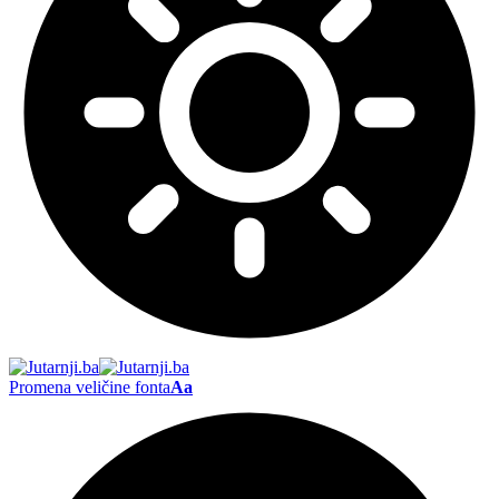
Promena veličine fonta
Aa