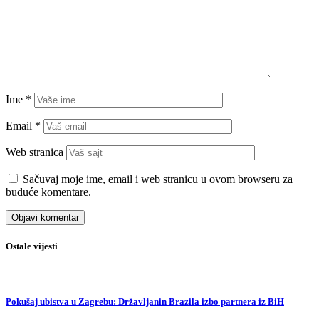
Ime
*
Email
*
Web stranica
Sačuvaj moje ime, email i web stranicu u ovom browseru za
buduće komentare.
Ostale vijesti
Pokušaj ubistva u Zagrebu: Državljanin Brazila izbo partnera iz BiH