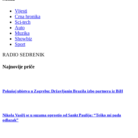
Vijesti
Crna hronika
Sci-tech
Auto
Muzika
Showbiz
Sport
RADIO SEDRENIK
Najnovije priče
Pokušaj ubistva u Zagrebu: Državljanin Brazila izbo partnera iz BiH
Nikola Vasilj se u suzama oprostio od Sankt Paulija: “Teško mi pada
odlazak”