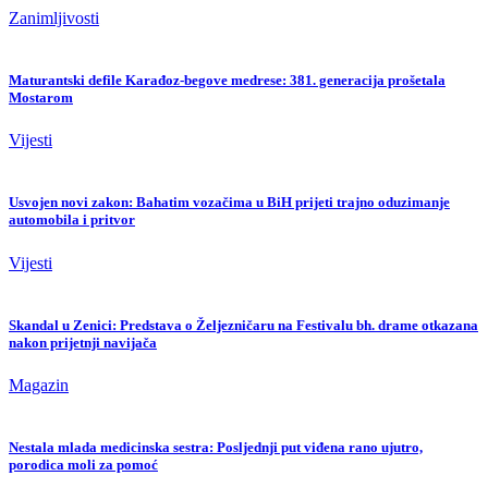
Zanimljivosti
Maturantski defile Karađoz-begove medrese: 381. generacija prošetala
Mostarom
Vijesti
Usvojen novi zakon: Bahatim vozačima u BiH prijeti trajno oduzimanje
automobila i pritvor
Vijesti
Skandal u Zenici: Predstava o Željezničaru na Festivalu bh. drame otkazana
nakon prijetnji navijača
Magazin
Nestala mlada medicinska sestra: Posljednji put viđena rano ujutro,
porodica moli za pomoć