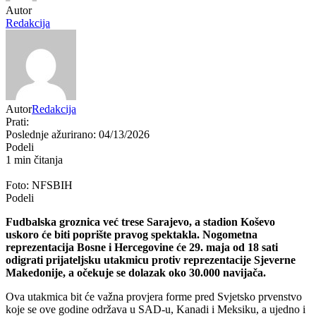
Autor
Redakcija
Autor
Redakcija
Prati:
Poslednje ažurirano: 04/13/2026
Podeli
1 min čitanja
Foto: NFSBIH
Podeli
Fudbalska groznica već trese Sarajevo, a stadion Koševo
uskoro će biti poprište pravog spektakla.
Nogometna
reprezentacija Bosne i Hercegovine
će 29. maja od 18 sati
odigrati prijateljsku utakmicu protiv reprezentacije Sjeverne
Makedonije, a očekuje se dolazak oko 30.000 navijača.
Ova utakmica bit će važna provjera forme pred Svjetsko prvenstvo
koje se ove godine održava u SAD-u, Kanadi i Meksiku, a ujedno i