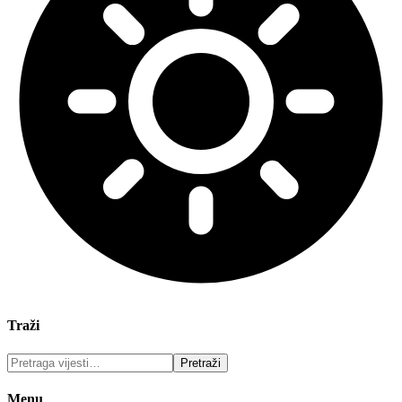
Traži
Menu