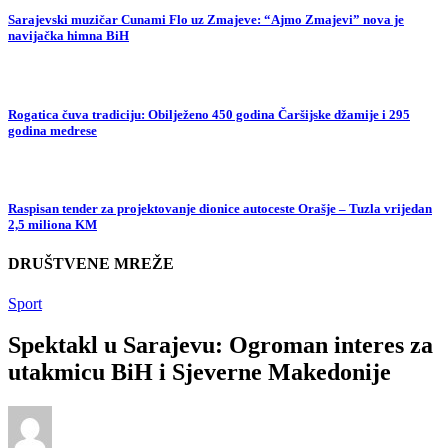
Sarajevski muzičar Cunami Flo uz Zmajeve: “Ajmo Zmajevi” nova je
navijačka himna BiH
Rogatica čuva tradiciju: Obilježeno 450 godina Čaršijske džamije i 295
godina medrese
Raspisan tender za projektovanje dionice autoceste Orašje – Tuzla vrijedan
2,5 miliona KM
DRUŠTVENE MREŽE
Sport
Spektakl u Sarajevu: Ogroman interes za
utakmicu BiH i Sjeverne Makedonije