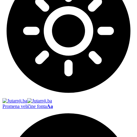
Promena veličine fonta
Aa