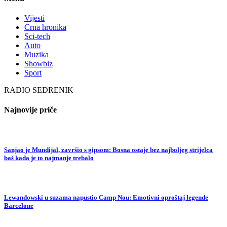
Vijesti
Crna hronika
Sci-tech
Auto
Muzika
Showbiz
Sport
RADIO SEDRENIK
Najnovije priče
Sanjao je Mundijal, završio s gipsom: Bosna ostaje bez najboljeg strijelca
baš kada je to najmanje trebalo
Lewandowski u suzama napustio Camp Nou: Emotivni oproštaj legende
Barcelone