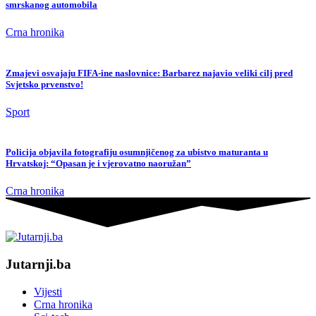
smrskanog automobila
Crna hronika
Zmajevi osvajaju FIFA-ine naslovnice: Barbarez najavio veliki cilj pred
Svjetsko prvenstvo!
Sport
Policija objavila fotografiju osumnjičenog za ubistvo maturanta u
Hrvatskoj: “Opasan je i vjerovatno naoružan”
Crna hronika
Jutarnji.ba
Vijesti
Crna hronika