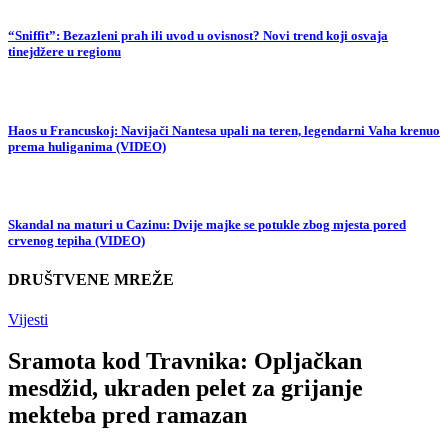
“Sniffit”: Bezazleni prah ili uvod u ovisnost? Novi trend koji osvaja
tinejdžere u regionu
Haos u Francuskoj: Navijači Nantesa upali na teren, legendarni Vaha krenuo
prema huliganima (VIDEO)
Skandal na maturi u Cazinu: Dvije majke se potukle zbog mjesta pored
crvenog tepiha (VIDEO)
DRUŠTVENE MREŽE
Vijesti
Sramota kod Travnika: Opljačkan
mesdžid, ukraden pelet za grijanje
mekteba pred ramazan