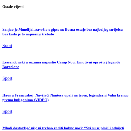
Ostale vijesti
Sanjao je Mundijal, završio s gipsom: Bosna ostaje bez najboljeg strijelca
baš kada je to najmanje trebalo
Sport
Lewandowski u suzama napustio Camp Nou: Emotivni oproštaj legende
Barcelone
Sport
Haos u Francuskoj: Navijači Nantesa upali na teren, legendarni Vaha krenuo
prema huliganima (VIDEO)
Sport
Mladi dostavljač nije ni trebao raditi kobne noći: “Svi su se plašili odnijeti