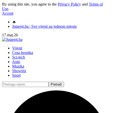
By using this site, you agree to the
Privacy Policy
and
Terms of
Use
.
Accept
🔥
Jutarnji.ba | Sve vijesti na jednom mjestu
17.maj.26
Vijesti
Crna hronika
Sci-tech
Auto
Muzika
Showbiz
Sport