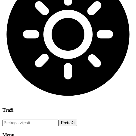
Traži
Menu