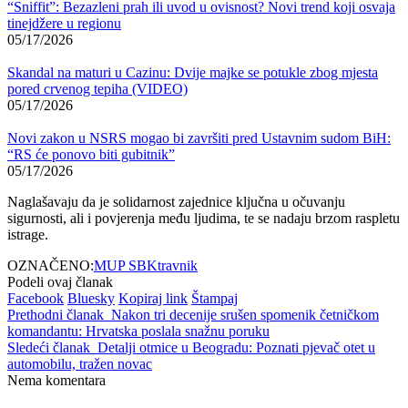
“Sniffit”: Bezazleni prah ili uvod u ovisnost? Novi trend koji osvaja
tinejdžere u regionu
05/17/2026
Skandal na maturi u Cazinu: Dvije majke se potukle zbog mjesta
pored crvenog tepiha (VIDEO)
05/17/2026
Novi zakon u NSRS mogao bi završiti pred Ustavnim sudom BiH:
“RS će ponovo biti gubitnik”
05/17/2026
Naglašavaju da je solidarnost zajednice ključna u očuvanju
sigurnosti, ali i povjerenja među ljudima, te se nadaju brzom raspletu
istrage.
OZNAČENO:
MUP SBK
travnik
Podeli ovaj članak
Facebook
Bluesky
Kopiraj link
Štampaj
Prethodni članak
Nakon tri decenije srušen spomenik četničkom
komandantu: Hrvatska poslala snažnu poruku
Sledeći članak
Detalji otmice u Beogradu: Poznati pjevač otet u
automobilu, tražen novac
Nema komentara