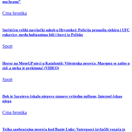
mu hranu”
Crna hronika
Spriječen veliki navijački sukob u Hrvatskoj: Policija pronašla sjekiru i UFC
rukavice, među huliganima bili i borci iz Poljske
Sport
Horor na MotoGP utrci u Kataloniji: Višestruka nesreća, Marquez se zabio u
zid, a utrka je prekinuta! (VIDEO)
Sport
Dok je Sarajevo čekalo njegove stanove vrijedne milione, Interpol čekao
njega
Crna hronika
Teška saobraćajna nesreća kod Banje Luke: Vatrogasci izvlačili vozača iz