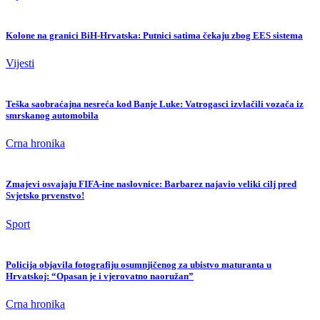
Kolone na granici BiH-Hrvatska: Putnici satima čekaju zbog EES sistema
Vijesti
Teška saobraćajna nesreća kod Banje Luke: Vatrogasci izvlačili vozača iz
smrskanog automobila
Crna hronika
Zmajevi osvajaju FIFA-ine naslovnice: Barbarez najavio veliki cilj pred
Svjetsko prvenstvo!
Sport
Policija objavila fotografiju osumnjičenog za ubistvo maturanta u
Hrvatskoj: “Opasan je i vjerovatno naoružan”
Crna hronika