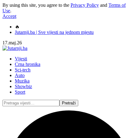
By using this site, you agree to the
Privacy Policy
and
Terms of
Use
.
Accept
🔥
Jutarnji.ba | Sve vijesti na jednom mjestu
17.maj.26
Vijesti
Crna hronika
Sci-tech
Auto
Muzika
Showbiz
Sport