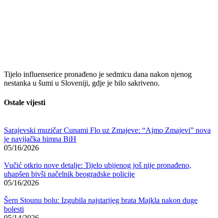
Tijelo influenserice pronađeno je sedmicu dana nakon njenog
nestanka u šumi u Sloveniji, gdje je bilo sakriveno.
Ostale vijesti
Sarajevski muzičar Cunami Flo uz Zmajeve: “Ajmo Zmajevi” nova
je navijačka himna BiH
05/16/2026
Vučić otkrio nove detalje: Tijelo ubijenog još nije pronađeno,
uhapšen bivši načelnik beogradske policije
05/16/2026
Šern Stounu bolu: Izgubila najstarijeg brata Majkla nakon duge
bolesti
05/14/2026