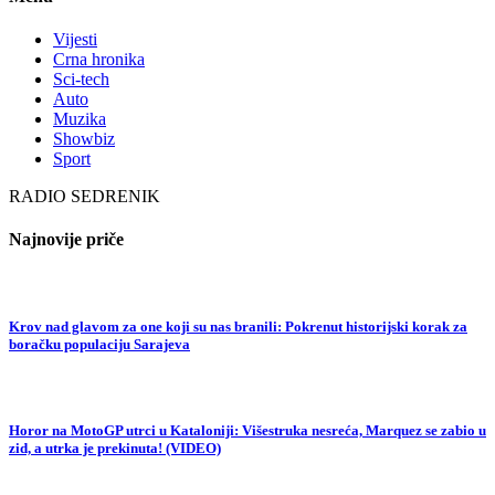
Vijesti
Crna hronika
Sci-tech
Auto
Muzika
Showbiz
Sport
RADIO SEDRENIK
Najnovije priče
Krov nad glavom za one koji su nas branili: Pokrenut historijski korak za
boračku populaciju Sarajeva
Horor na MotoGP utrci u Kataloniji: Višestruka nesreća, Marquez se zabio u
zid, a utrka je prekinuta! (VIDEO)