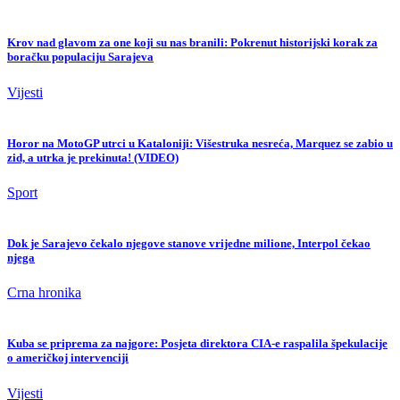
Krov nad glavom za one koji su nas branili: Pokrenut historijski korak za
boračku populaciju Sarajeva
Vijesti
Horor na MotoGP utrci u Kataloniji: Višestruka nesreća, Marquez se zabio u
zid, a utrka je prekinuta! (VIDEO)
Sport
Dok je Sarajevo čekalo njegove stanove vrijedne milione, Interpol čekao
njega
Crna hronika
Kuba se priprema za najgore: Posjeta direktora CIA-e raspalila špekulacije
o američkoj intervenciji
Vijesti