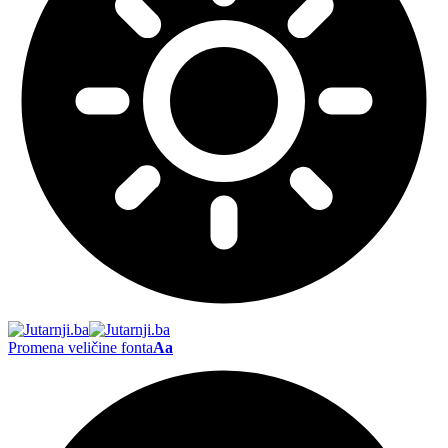
Promena veličine fonta
Aa