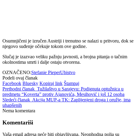
Osumnjičeni je izručen Austriji i trenutno se nalazi u pritvoru, dok se
njegovo suđenje očekuje tokom ove godine.
Slučaj je izazvao veliku pažnju javnosti, a brojna pitanja o tačnim
okolnostima smrti i dalje ostaju otvorena.
OZNAČENO:
Stefanie Pieper
Ubistvo
Podeli ovaj članak
Facebook
Bluesky
Kopiraj link
Štampaj
Prethodni članak
Tužilaštvo u Sarajevu: Podignuta optužnica u
predmetu “Koverta” protiv Ajanovića, Mesihović i još 12 osoba
Sledeći članak
Akcija MUP-a TK: Zaplijenjeni droga i oružje, ima
uhapšenih
Nema komentara
Komentariši
Vaša email adresa neće biti objavljivana.
Neophodna polja su