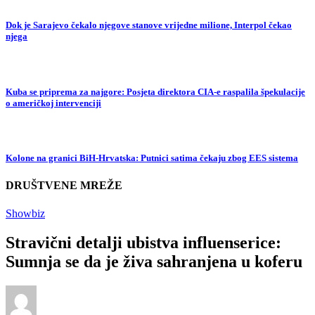
Dok je Sarajevo čekalo njegove stanove vrijedne milione, Interpol čekao
njega
Kuba se priprema za najgore: Posjeta direktora CIA-e raspalila špekulacije
o američkoj intervenciji
Kolone na granici BiH-Hrvatska: Putnici satima čekaju zbog EES sistema
DRUŠTVENE MREŽE
Showbiz
Stravični detalji ubistva influenserice:
Sumnja se da je živa sahranjena u koferu