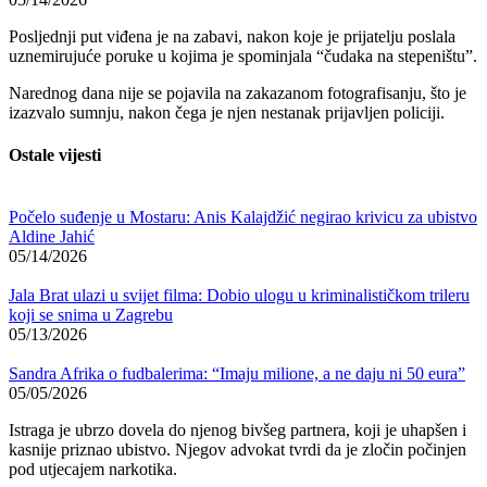
Posljednji put viđena je na zabavi, nakon koje je prijatelju poslala
uznemirujuće poruke u kojima je spominjala “čudaka na stepeništu”.
Narednog dana nije se pojavila na zakazanom fotografisanju, što je
izazvalo sumnju, nakon čega je njen nestanak prijavljen policiji.
Ostale vijesti
Počelo suđenje u Mostaru: Anis Kalajdžić negirao krivicu za ubistvo
Aldine Jahić
05/14/2026
Jala Brat ulazi u svijet filma: Dobio ulogu u kriminalističkom trileru
koji se snima u Zagrebu
05/13/2026
Sandra Afrika o fudbalerima: “Imaju milione, a ne daju ni 50 eura”
05/05/2026
Istraga je ubrzo dovela do njenog bivšeg partnera, koji je uhapšen i
kasnije priznao ubistvo. Njegov advokat tvrdi da je zločin počinjen
pod utjecajem narkotika.