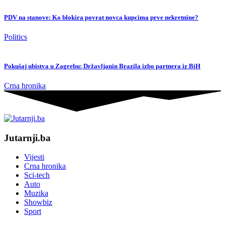
PDV na stanove: Ko blokira povrat novca kupcima prve nekretnine?
Politics
Pokušaj ubistva u Zagrebu: Državljanin Brazila izbo partnera iz BiH
Crna hronika
Jutarnji.ba
Vijesti
Crna hronika
Sci-tech
Auto
Muzika
Showbiz
Sport