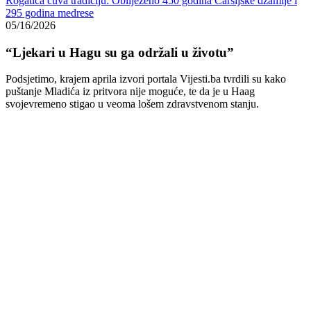
Rogatica čuva tradiciju: Obilježeno 450 godina Čaršijske džamije i
295 godina medrese
05/16/2026
“Ljekari u Hagu su ga održali u životu”
Podsjetimo, krajem aprila izvori portala Vijesti.ba tvrdili su kako
puštanje Mladića iz pritvora nije moguće, te da je u Haag
svojevremeno stigao u veoma lošem zdravstvenom stanju.