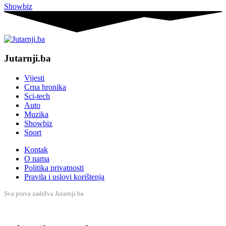
Showbiz
Jutarnji.ba
Vijesti
Crna hronika
Sci-tech
Auto
Muzika
Showbiz
Sport
Kontak
O nama
Politika privatnosti
Pravila i uslovi korištenja
Sva prava zadržva Jutarnji.ba