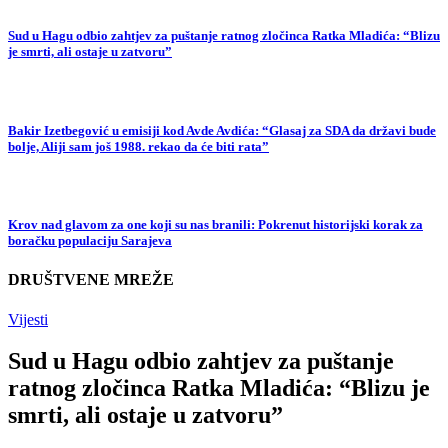
Sud u Hagu odbio zahtjev za puštanje ratnog zločinca Ratka Mladića: “Blizu
je smrti, ali ostaje u zatvoru”
Bakir Izetbegović u emisiji kod Avde Avdića: “Glasaj za SDA da državi bude
bolje, Aliji sam još 1988. rekao da će biti rata”
Krov nad glavom za one koji su nas branili: Pokrenut historijski korak za
boračku populaciju Sarajeva
DRUŠTVENE MREŽE
Vijesti
Sud u Hagu odbio zahtjev za puštanje
ratnog zločinca Ratka Mladića: “Blizu je
smrti, ali ostaje u zatvoru”