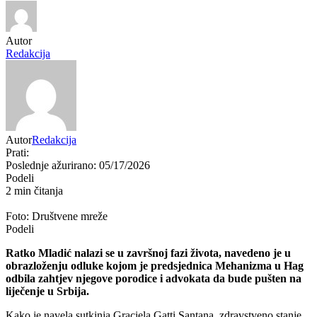
Autor
Redakcija
Autor
Redakcija
Prati:
Poslednje ažurirano: 05/17/2026
Podeli
2 min čitanja
Foto: Društvene mreže
Podeli
Ratko Mladić
nalazi se u završnoj fazi života, navedeno je u
obrazloženju odluke kojom je predsjednica Mehanizma u
Hag
odbila zahtjev njegove porodice i advokata da bude pušten na
liječenje u
Srbija
.
Kako je navela sutkinja
Graciela Gatti Santana
, zdravstveno stanje