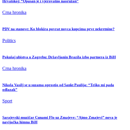
Hrvatskoj: “Opasan je i vjerovatno naoružan”
Crna hronika
PDV na stanove: Ko blokira povrat novca kupcima prve nekretnine?
Politics
Pokušaj ubistva u Zagrebu: Državljanin Brazila izbo partnera iz BiH
Crna hronika
Nikola Vasilj se u suzama oprostio od Sankt Paulija: “Teško mi pada
odlazak”
Sport
Sarajevski muzičar Cunami Flo uz Zmajeve: “Ajmo Zmajevi” nova je
navijačka himna BiH