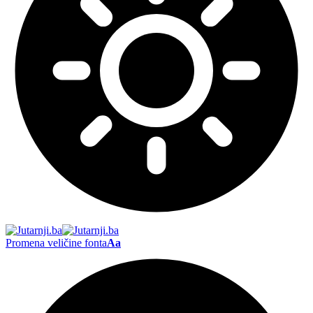
Promena veličine fonta
Aa