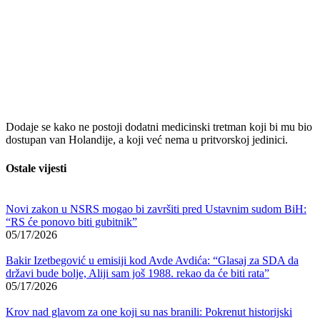
Dodaje se kako ne postoji dodatni medicinski tretman koji bi mu bio
dostupan van Holandije, a koji već nema u pritvorskoj jedinici.
Ostale vijesti
Novi zakon u NSRS mogao bi završiti pred Ustavnim sudom BiH:
“RS će ponovo biti gubitnik”
05/17/2026
Bakir Izetbegović u emisiji kod Avde Avdića: “Glasaj za SDA da
državi bude bolje, Aliji sam još 1988. rekao da će biti rata”
05/17/2026
Krov nad glavom za one koji su nas branili: Pokrenut historijski