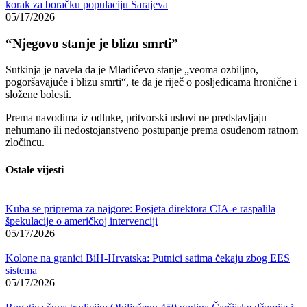
korak za boračku populaciju Sarajeva
05/17/2026
“Njegovo stanje je blizu smrti”
Sutkinja je navela da je Mladićevo stanje „veoma ozbiljno,
pogoršavajuće i blizu smrti“, te da je riječ o posljedicama hronične i
složene bolesti.
Prema navodima iz odluke, pritvorski uslovi ne predstavljaju
nehumano ili nedostojanstveno postupanje prema osuđenom ratnom
zločincu.
Ostale vijesti
Kuba se priprema za najgore: Posjeta direktora CIA-e raspalila
špekulacije o američkoj intervenciji
05/17/2026
Kolone na granici BiH-Hrvatska: Putnici satima čekaju zbog EES
sistema
05/17/2026