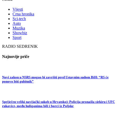
Vijesti
Crna hronika
Sci-tech
Auto
Muzika
Showbiz
Sport
RADIO SEDRENIK
Najnovije priče
Novi zakon u NSRS mogao bi završiti pred Ustavnim sudom BiH: “RS će
ponovo biti gubitnik”
Spriječen veliki navijački sukob u Hrvatskoj: Policija pronašla sjekiru i UFC
rukavice, među huliganima bili i borci iz Poljske