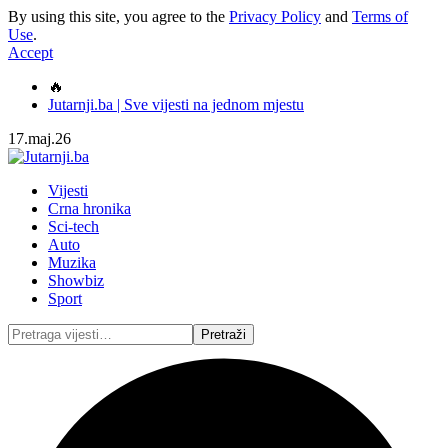
By using this site, you agree to the
Privacy Policy
and
Terms of
Use
.
Accept
🔥
Jutarnji.ba | Sve vijesti na jednom mjestu
17.maj.26
Vijesti
Crna hronika
Sci-tech
Auto
Muzika
Showbiz
Sport