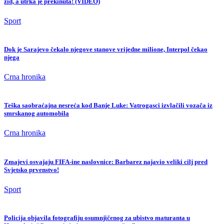
zid, a utrka je prekinuta! (VIDEO)
Sport
Dok je Sarajevo čekalo njegove stanove vrijedne milione, Interpol čekao
njega
Crna hronika
Teška saobraćajna nesreća kod Banje Luke: Vatrogasci izvlačili vozača iz
smrskanog automobila
Crna hronika
Zmajevi osvajaju FIFA-ine naslovnice: Barbarez najavio veliki cilj pred
Svjetsko prvenstvo!
Sport
Policija objavila fotografiju osumnjičenog za ubistvo maturanta u