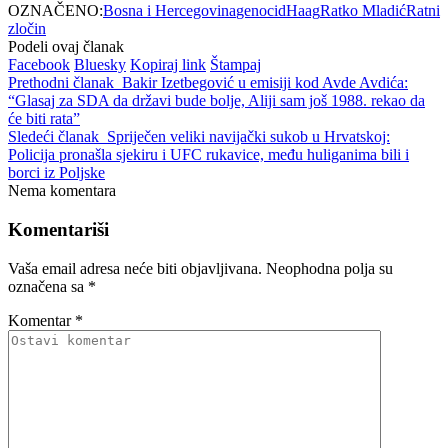
OZNAČENO:
Bosna i Hercegovina
genocid
Haag
Ratko Mladić
Ratni
zločin
Podeli ovaj članak
Facebook
Bluesky
Kopiraj link
Štampaj
Prethodni članak
Bakir Izetbegović u emisiji kod Avde Avdića:
“Glasaj za SDA da državi bude bolje, Aliji sam još 1988. rekao da
će biti rata”
Sledeći članak
Spriječen veliki navijački sukob u Hrvatskoj:
Policija pronašla sjekiru i UFC rukavice, među huliganima bili i
borci iz Poljske
Nema komentara
Komentariši
Vaša email adresa neće biti objavljivana.
Neophodna polja su
označena sa
*
Komentar
*