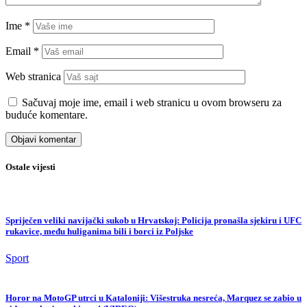
Ime
*
Email
*
Web stranica
Sačuvaj moje ime, email i web stranicu u ovom browseru za
buduće komentare.
Ostale vijesti
Spriječen veliki navijački sukob u Hrvatskoj: Policija pronašla sjekiru i UFC
rukavice, među huliganima bili i borci iz Poljske
Sport
Horor na MotoGP utrci u Kataloniji: Višestruka nesreća, Marquez se zabio u