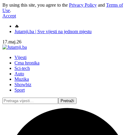
By using this site, you agree to the
Privacy Policy
and
Terms of
Use
.
Accept
🔥
Jutarnji.ba | Sve vijesti na jednom mjestu
17.maj.26
Vijesti
Crna hronika
Sci-tech
Auto
Muzika
Showbiz
Sport