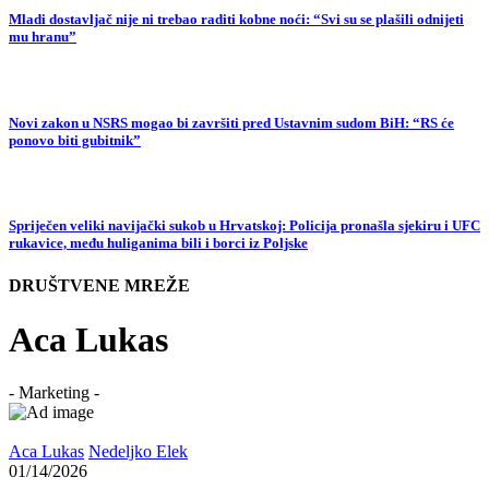
Mladi dostavljač nije ni trebao raditi kobne noći: “Svi su se plašili odnijeti
mu hranu”
Novi zakon u NSRS mogao bi završiti pred Ustavnim sudom BiH: “RS će
ponovo biti gubitnik”
Spriječen veliki navijački sukob u Hrvatskoj: Policija pronašla sjekiru i UFC
rukavice, među huliganima bili i borci iz Poljske
DRUŠTVENE MREŽE
Aca Lukas
- Marketing -
Aca Lukas
Nedeljko Elek
01/14/2026