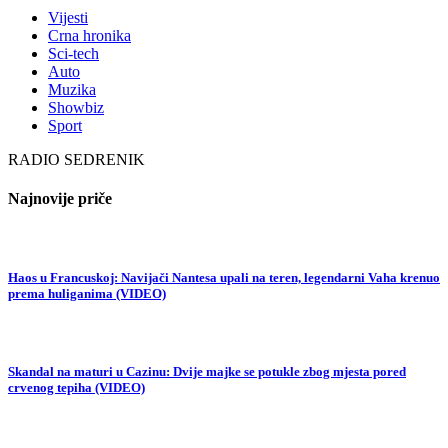
Vijesti
Crna hronika
Sci-tech
Auto
Muzika
Showbiz
Sport
RADIO SEDRENIK
Najnovije priče
Haos u Francuskoj: Navijači Nantesa upali na teren, legendarni Vaha krenuo
prema huliganima (VIDEO)
Skandal na maturi u Cazinu: Dvije majke se potukle zbog mjesta pored
crvenog tepiha (VIDEO)