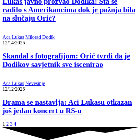
Lukas javno prozvao Dodika: Šta se
radilo s Amerikancima dok je pažnja bila
na slučaju Orić?
Aca Lukas
Milorad Dodik
12/14/2025
Skandal s fotografijom: Orić tvrdi da je
Dodikov savjetnik sve iscenirao
Aca Lukas
Nevesinje
12/12/2025
Drama se nastavlja: Aci Lukasu otkazan
još jedan koncert u RS-u
1
2
3
4