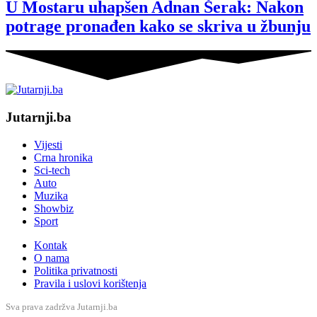
U Mostaru uhapšen Adnan Šerak: Nakon
potrage pronađen kako se skriva u žbunju
Jutarnji.ba
Vijesti
Crna hronika
Sci-tech
Auto
Muzika
Showbiz
Sport
Kontak
O nama
Politika privatnosti
Pravila i uslovi korištenja
Sva prava zadržva Jutarnji.ba