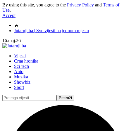
By using this site, you agree to the
Privacy Policy
and
Terms of
Use
.
Accept
🔥
Jutarnji.ba | Sve vijesti na jednom mjestu
16.maj.26
Vijesti
Crna hronika
Sci-tech
Auto
Muzika
Showbiz
Sport