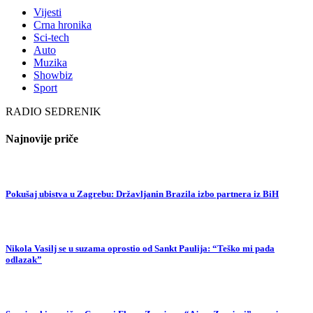
Vijesti
Crna hronika
Sci-tech
Auto
Muzika
Showbiz
Sport
RADIO SEDRENIK
Najnovije priče
Pokušaj ubistva u Zagrebu: Državljanin Brazila izbo partnera iz BiH
Nikola Vasilj se u suzama oprostio od Sankt Paulija: “Teško mi pada
odlazak”