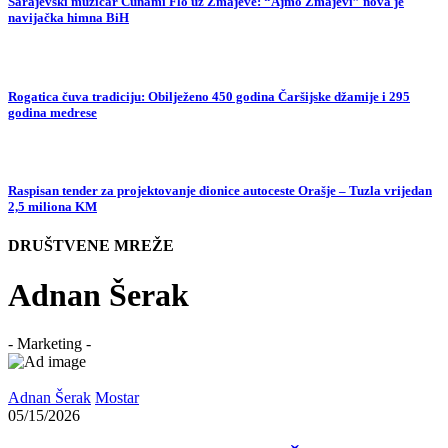
Sarajevski muzičar Cunami Flo uz Zmajeve: “Ajmo Zmajevi” nova je
navijačka himna BiH
Rogatica čuva tradiciju: Obilježeno 450 godina Čaršijske džamije i 295
godina medrese
Raspisan tender za projektovanje dionice autoceste Orašje – Tuzla vrijedan
2,5 miliona KM
DRUŠTVENE MREŽE
Adnan Šerak
- Marketing -
Adnan Šerak
Mostar
05/15/2026