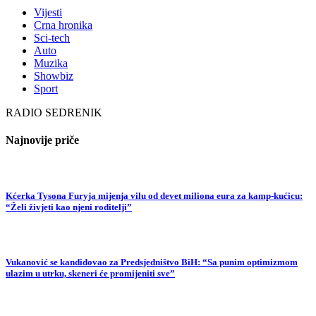
Vijesti
Crna hronika
Sci-tech
Auto
Muzika
Showbiz
Sport
RADIO SEDRENIK
Najnovije priče
Kćerka Tysona Furyja mijenja vilu od devet miliona eura za kamp-kućicu:
“Želi živjeti kao njeni roditelji”
Vukanović se kandidovao za Predsjedništvo BiH: “Sa punim optimizmom
ulazim u utrku, skeneri će promijeniti sve”