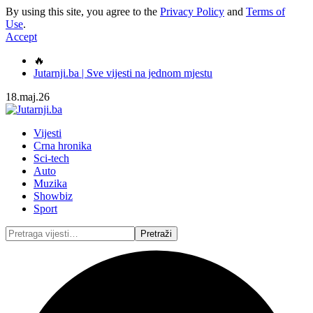
By using this site, you agree to the
Privacy Policy
and
Terms of
Use
.
Accept
🔥
Jutarnji.ba | Sve vijesti na jednom mjestu
18.maj.26
Vijesti
Crna hronika
Sci-tech
Auto
Muzika
Showbiz
Sport