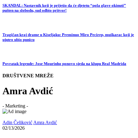
SKANDAL: Nastavnik koji je prijetio da će djetetu “pola glave okinuti”
pušten na slobodu, sud odbio pritvor!
Tragičan kraj drame u Kiseljaku: Preminuo Miro Pecirep, muškarac koji je
ujutro ubio punicu
Povratak legende: Jose Mourinho ponovo sjeda na klupu Real Madrida
DRUŠTVENE MREŽE
Amra Avdić
- Marketing -
Adin Čeliković
Amra Avdić
02/13/2026