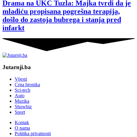
Drama na UKC Tuzla: Majka tvrdi da je
mladiću propisana pogrešna terapija,
došlo do zastoja bubrega i stanja pred
infarkt
Jutarnji.ba
Vijesti
Crna hronika
Sci-tech
Auto
Muzika
Showbiz
Sport
Kontak
O nama
Politika privatnosti