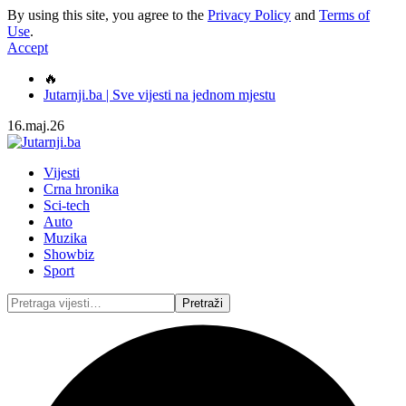
By using this site, you agree to the
Privacy Policy
and
Terms of
Use
.
Accept
🔥
Jutarnji.ba | Sve vijesti na jednom mjestu
16.maj.26
Vijesti
Crna hronika
Sci-tech
Auto
Muzika
Showbiz
Sport