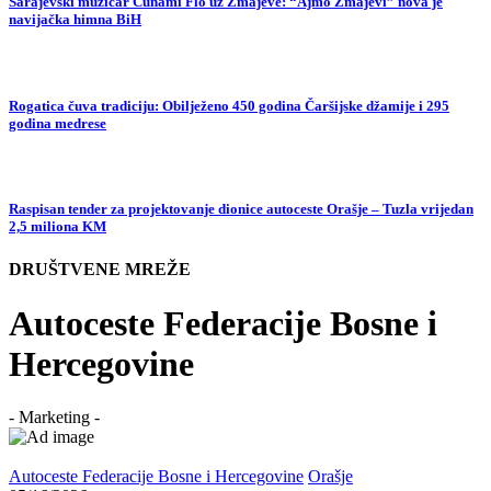
Sarajevski muzičar Cunami Flo uz Zmajeve: “Ajmo Zmajevi” nova je
navijačka himna BiH
Rogatica čuva tradiciju: Obilježeno 450 godina Čaršijske džamije i 295
godina medrese
Raspisan tender za projektovanje dionice autoceste Orašje – Tuzla vrijedan
2,5 miliona KM
DRUŠTVENE MREŽE
Autoceste Federacije Bosne i
Hercegovine
- Marketing -
Autoceste Federacije Bosne i Hercegovine
Orašje