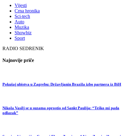
Vijesti
Crna hronika
Sci-tech
Auto
Muzika
Showbiz
Sport
RADIO SEDRENIK
Najnovije priče
Pokušaj ubistva u Zagrebu: Državljanin Brazila izbo partnera iz BiH
Nikola Vasilj se u suzama oprostio od Sankt Paulija: “Teško mi pada
odlazak”