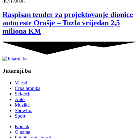
05/16/2026
Raspisan tender za projektovanje dionice
autoceste Orašje – Tuzla vrijedan 2,5
miliona KM
Jutarnji.ba
Vijesti
Crna hronika
Sci-tech
Auto
Muzika
Showbiz
Sport
Kontak
O nama
Politika privatnosti