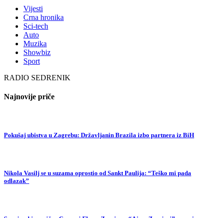
Vijesti
Crna hronika
Sci-tech
Auto
Muzika
Showbiz
Sport
RADIO SEDRENIK
Najnovije priče
Pokušaj ubistva u Zagrebu: Državljanin Brazila izbo partnera iz BiH
Nikola Vasilj se u suzama oprostio od Sankt Paulija: “Teško mi pada
odlazak”