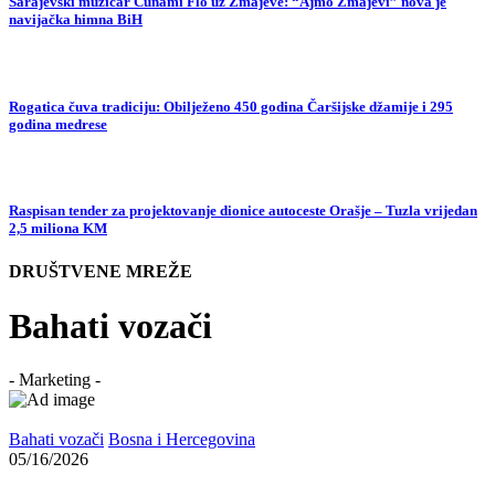
Sarajevski muzičar Cunami Flo uz Zmajeve: “Ajmo Zmajevi” nova je
navijačka himna BiH
Rogatica čuva tradiciju: Obilježeno 450 godina Čaršijske džamije i 295
godina medrese
Raspisan tender za projektovanje dionice autoceste Orašje – Tuzla vrijedan
2,5 miliona KM
DRUŠTVENE MREŽE
Bahati vozači
- Marketing -
Bahati vozači
Bosna i Hercegovina
05/16/2026