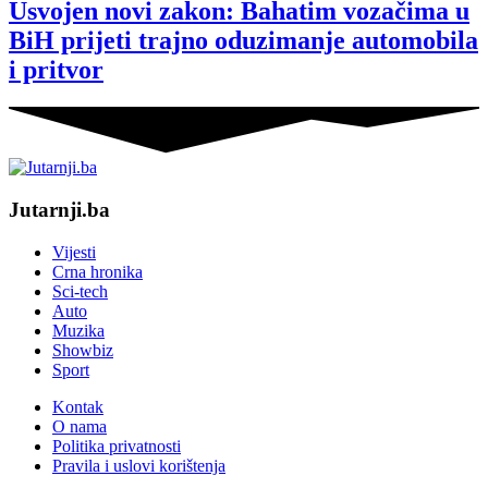
Usvojen novi zakon: Bahatim vozačima u
BiH prijeti trajno oduzimanje automobila
i pritvor
Jutarnji.ba
Vijesti
Crna hronika
Sci-tech
Auto
Muzika
Showbiz
Sport
Kontak
O nama
Politika privatnosti
Pravila i uslovi korištenja