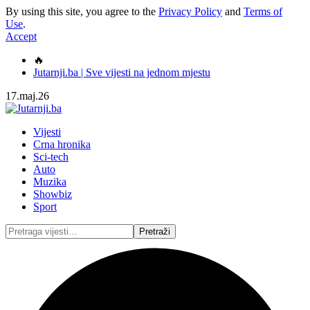
By using this site, you agree to the
Privacy Policy
and
Terms of
Use
.
Accept
🔥
Jutarnji.ba | Sve vijesti na jednom mjestu
17.maj.26
Vijesti
Crna hronika
Sci-tech
Auto
Muzika
Showbiz
Sport