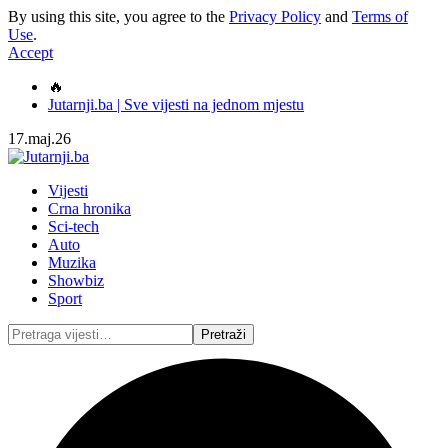
By using this site, you agree to the
Privacy Policy
and
Terms of
Use
.
Accept
🔥
Jutarnji.ba | Sve vijesti na jednom mjestu
17.maj.26
Vijesti
Crna hronika
Sci-tech
Auto
Muzika
Showbiz
Sport