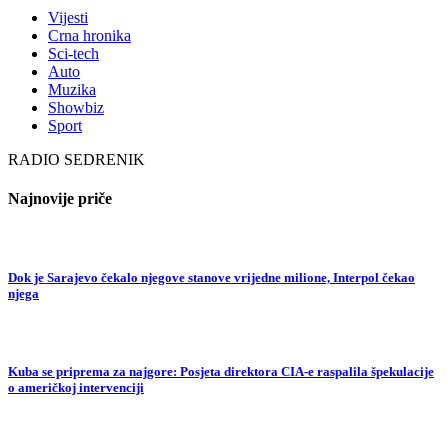
Vijesti
Crna hronika
Sci-tech
Auto
Muzika
Showbiz
Sport
RADIO SEDRENIK
Najnovije priče
Dok je Sarajevo čekalo njegove stanove vrijedne milione, Interpol čekao
njega
Kuba se priprema za najgore: Posjeta direktora CIA-e raspalila špekulacije
o američkoj intervenciji