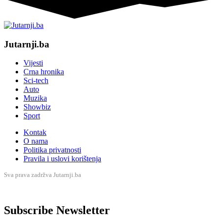
Jutarnji.ba
Vijesti
Crna hronika
Sci-tech
Auto
Muzika
Showbiz
Sport
Kontak
O nama
Politika privatnosti
Pravila i uslovi korištenja
Sva prava zadržva Jutarnji.ba
Subscribe Newsletter