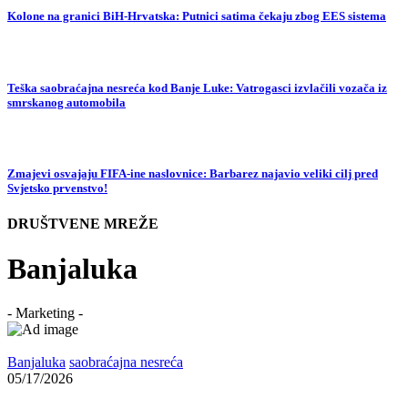
Kolone na granici BiH-Hrvatska: Putnici satima čekaju zbog EES sistema
Teška saobraćajna nesreća kod Banje Luke: Vatrogasci izvlačili vozača iz
smrskanog automobila
Zmajevi osvajaju FIFA-ine naslovnice: Barbarez najavio veliki cilj pred
Svjetsko prvenstvo!
DRUŠTVENE MREŽE
Banjaluka
- Marketing -
Banjaluka
saobraćajna nesreća
05/17/2026