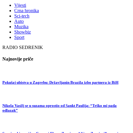
Vijesti
Crna hronika
Sci-tech
Auto
Muzika
Showbiz
Sport
RADIO SEDRENIK
Najnovije priče
Pokušaj ubistva u Zagrebu: Državljanin Brazila izbo partnera iz BiH
Nikola Vasilj se u suzama oprostio od Sankt Paulija: “Teško mi pada
odlazak”