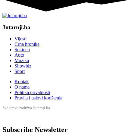
Jutarnji.ba
Vijesti
Crna hronika
Sci-tech
Auto
Muzika
Showbiz
Sport
Kontak
O nama
Politika privatnosti
Pravila i uslovi korištenja
Sva prava zadržva Jutarnji.ba
Subscribe Newsletter