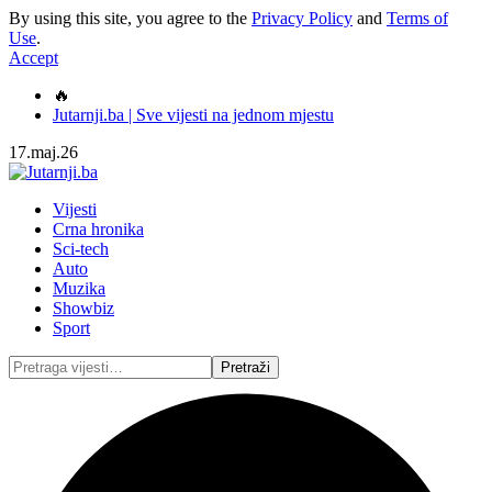
By using this site, you agree to the
Privacy Policy
and
Terms of
Use
.
Accept
🔥
Jutarnji.ba | Sve vijesti na jednom mjestu
17.maj.26
Vijesti
Crna hronika
Sci-tech
Auto
Muzika
Showbiz
Sport