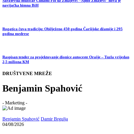
Sarajevski muzičar Cunami Flo uz Zmajeve: “Ajmo Zmajevi” nova je
navijačka himna BiH
Rogatica čuva tradiciju: Obilježeno 450 godina Čaršijske džamije i 295
godina medrese
Raspisan tender za projektovanje dionice autoceste Orašje – Tuzla vrijedan
2,5 miliona KM
DRUŠTVENE MREŽE
Benjamin Spahović
- Marketing -
Benjamin Spahović
Damir Brgulja
04/08/2026