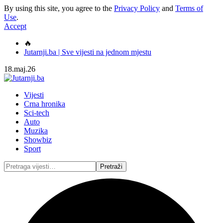
By using this site, you agree to the
Privacy Policy
and
Terms of
Use
.
Accept
🔥
Jutarnji.ba | Sve vijesti na jednom mjestu
18.maj.26
Vijesti
Crna hronika
Sci-tech
Auto
Muzika
Showbiz
Sport