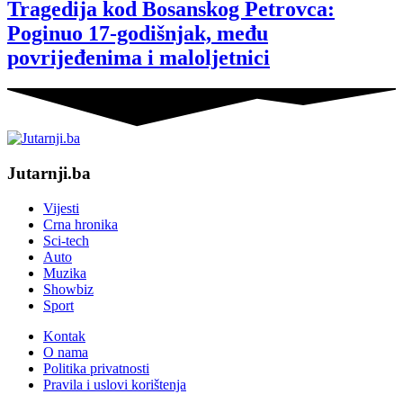
Tragedija kod Bosanskog Petrovca:
Poginuo 17-godišnjak, među
povrijeđenima i maloljetnici
Jutarnji.ba
Vijesti
Crna hronika
Sci-tech
Auto
Muzika
Showbiz
Sport
Kontak
O nama
Politika privatnosti
Pravila i uslovi korištenja