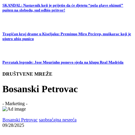
SKANDAL: Nastavnik koji je prijetio da će djetetu “pola glave okinuti”
pušten na slobodu, sud odbio pritvor!
Tragičan kraj drame u Kiseljaku: Preminuo Miro Pecirep, muškarac koji je
ujutro ubio punicu
Povratak legende: Jose Mourinho ponovo sjeda na klupu Real Madrida
DRUŠTVENE MREŽE
Bosanski Petrovac
- Marketing -
Bosanski Petrovac
saobraćajna nesreća
09/28/2025