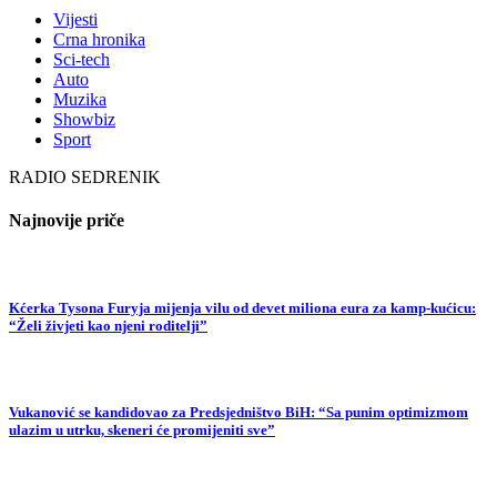
Vijesti
Crna hronika
Sci-tech
Auto
Muzika
Showbiz
Sport
RADIO SEDRENIK
Najnovije priče
Kćerka Tysona Furyja mijenja vilu od devet miliona eura za kamp-kućicu:
“Želi živjeti kao njeni roditelji”
Vukanović se kandidovao za Predsjedništvo BiH: “Sa punim optimizmom
ulazim u utrku, skeneri će promijeniti sve”