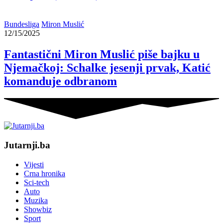
Bundesliga
Miron Muslić
12/15/2025
Fantastični Miron Muslić piše bajku u
Njemačkoj: Schalke jesenji prvak, Katić
komanduje odbranom
Jutarnji.ba
Vijesti
Crna hronika
Sci-tech
Auto
Muzika
Showbiz
Sport