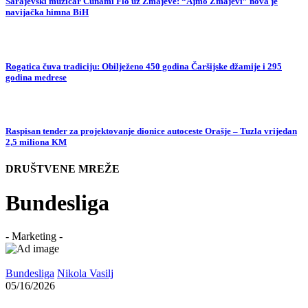
Sarajevski muzičar Cunami Flo uz Zmajeve: “Ajmo Zmajevi” nova je
navijačka himna BiH
Rogatica čuva tradiciju: Obilježeno 450 godina Čaršijske džamije i 295
godina medrese
Raspisan tender za projektovanje dionice autoceste Orašje – Tuzla vrijedan
2,5 miliona KM
DRUŠTVENE MREŽE
Bundesliga
- Marketing -
Bundesliga
Nikola Vasilj
05/16/2026