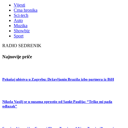
Vijesti
Crna hronika
Sci-tech
Auto
Muzika
Showbiz
Sport
RADIO SEDRENIK
Najnovije priče
Pokušaj ubistva u Zagrebu: Državljanin Brazila izbo partnera iz BiH
Nikola Vasilj se u suzama oprostio od Sankt Paulija: “Teško mi pada
odlazak”