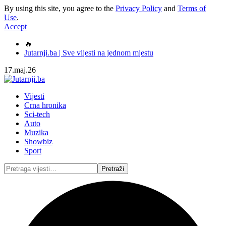
By using this site, you agree to the
Privacy Policy
and
Terms of
Use
.
Accept
🔥
Jutarnji.ba | Sve vijesti na jednom mjestu
17.maj.26
Vijesti
Crna hronika
Sci-tech
Auto
Muzika
Showbiz
Sport