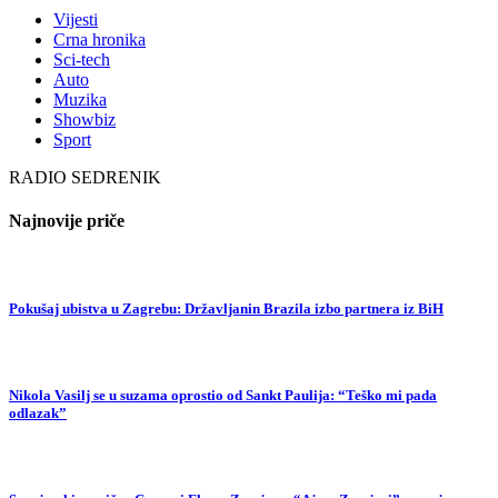
Vijesti
Crna hronika
Sci-tech
Auto
Muzika
Showbiz
Sport
RADIO SEDRENIK
Najnovije priče
Pokušaj ubistva u Zagrebu: Državljanin Brazila izbo partnera iz BiH
Nikola Vasilj se u suzama oprostio od Sankt Paulija: “Teško mi pada
odlazak”