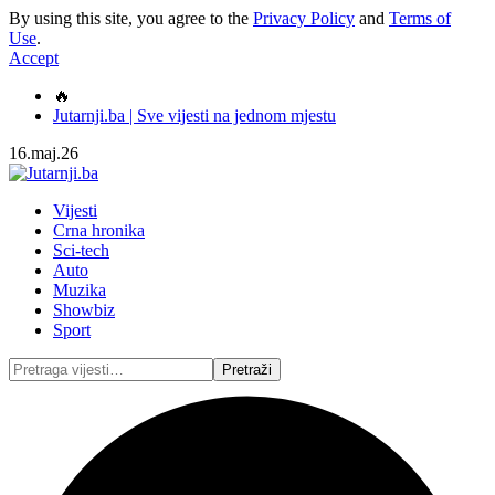
By using this site, you agree to the
Privacy Policy
and
Terms of
Use
.
Accept
🔥
Jutarnji.ba | Sve vijesti na jednom mjestu
16.maj.26
Vijesti
Crna hronika
Sci-tech
Auto
Muzika
Showbiz
Sport