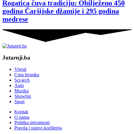
Rogatica čuva tradiciju: Obilježeno 450
godina Čaršijske džamije i 295 godina
medrese
Jutarnji.ba
Vijesti
Crna hronika
Sci-tech
Auto
Muzika
Showbiz
Sport
Kontak
O nama
Politika privatnosti
Pravila i uslovi korištenja