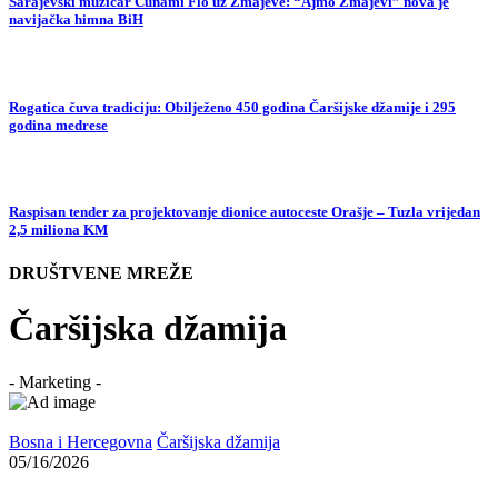
Sarajevski muzičar Cunami Flo uz Zmajeve: “Ajmo Zmajevi” nova je
navijačka himna BiH
Rogatica čuva tradiciju: Obilježeno 450 godina Čaršijske džamije i 295
godina medrese
Raspisan tender za projektovanje dionice autoceste Orašje – Tuzla vrijedan
2,5 miliona KM
DRUŠTVENE MREŽE
Čaršijska džamija
- Marketing -
Bosna i Hercegovna
Čaršijska džamija
05/16/2026