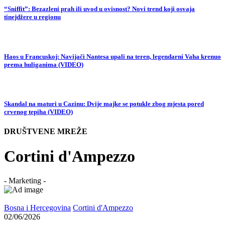
“Sniffit”: Bezazleni prah ili uvod u ovisnost? Novi trend koji osvaja
tinejdžere u regionu
Haos u Francuskoj: Navijači Nantesa upali na teren, legendarni Vaha krenuo
prema huliganima (VIDEO)
Skandal na maturi u Cazinu: Dvije majke se potukle zbog mjesta pored
crvenog tepiha (VIDEO)
DRUŠTVENE MREŽE
Cortini d'Ampezzo
- Marketing -
Bosna i Hercegovina
Cortini d'Ampezzo
02/06/2026