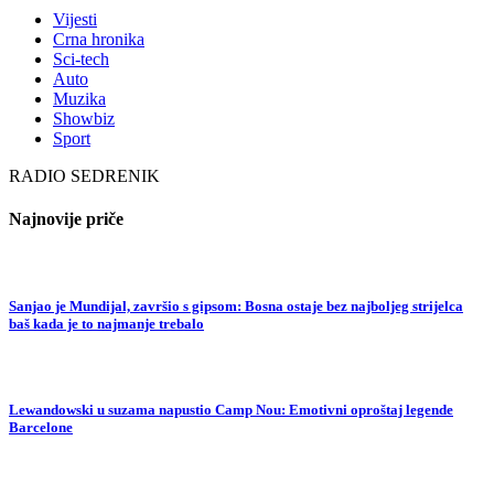
Vijesti
Crna hronika
Sci-tech
Auto
Muzika
Showbiz
Sport
RADIO SEDRENIK
Najnovije priče
Sanjao je Mundijal, završio s gipsom: Bosna ostaje bez najboljeg strijelca
baš kada je to najmanje trebalo
Lewandowski u suzama napustio Camp Nou: Emotivni oproštaj legende
Barcelone