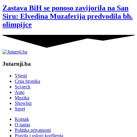
Zastava BiH se ponoso zavijorila na San
Siru: Elvedina Muzaferija predvodila bh.
olimpijce
Jutarnji.ba
Vijesti
Crna hronika
Sci-tech
Auto
Muzika
Showbiz
Sport
Kontak
O nama
Politika privatnosti
Pravila i uslovi korištenja