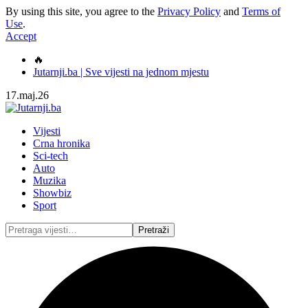
By using this site, you agree to the
Privacy Policy
and
Terms of
Use
.
Accept
🔥
Jutarnji.ba | Sve vijesti na jednom mjestu
17.maj.26
Vijesti
Crna hronika
Sci-tech
Auto
Muzika
Showbiz
Sport