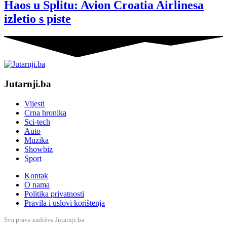
Haos u Splitu: Avion Croatia Airlinesa
izletio s piste
Jutarnji.ba
Vijesti
Crna hronika
Sci-tech
Auto
Muzika
Showbiz
Sport
Kontak
O nama
Politika privatnosti
Pravila i uslovi korištenja
Sva prava zadržva Jutarnji.ba