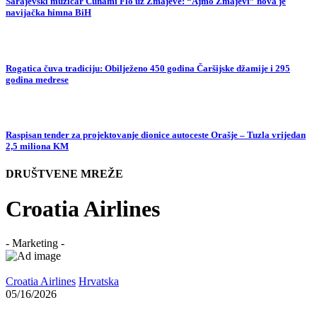
Sarajevski muzičar Cunami Flo uz Zmajeve: “Ajmo Zmajevi” nova je
navijačka himna BiH
Rogatica čuva tradiciju: Obilježeno 450 godina Čaršijske džamije i 295
godina medrese
Raspisan tender za projektovanje dionice autoceste Orašje – Tuzla vrijedan
2,5 miliona KM
DRUŠTVENE MREŽE
Croatia Airlines
- Marketing -
Croatia Airlines
Hrvatska
05/16/2026