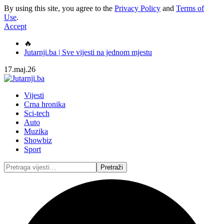
By using this site, you agree to the
Privacy Policy
and
Terms of
Use
.
Accept
🔥
Jutarnji.ba | Sve vijesti na jednom mjestu
17.maj.26
Vijesti
Crna hronika
Sci-tech
Auto
Muzika
Showbiz
Sport