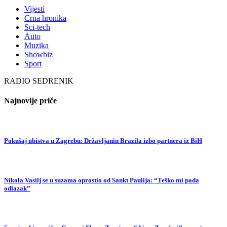
Vijesti
Crna hronika
Sci-tech
Auto
Muzika
Showbiz
Sport
RADIO SEDRENIK
Najnovije priče
Pokušaj ubistva u Zagrebu: Državljanin Brazila izbo partnera iz BiH
Nikola Vasilj se u suzama oprostio od Sankt Paulija: “Teško mi pada
odlazak”