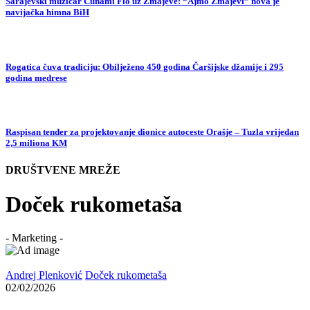
Sarajevski muzičar Cunami Flo uz Zmajeve: “Ajmo Zmajevi” nova je
navijačka himna BiH
Rogatica čuva tradiciju: Obilježeno 450 godina Čaršijske džamije i 295
godina medrese
Raspisan tender za projektovanje dionice autoceste Orašje – Tuzla vrijedan
2,5 miliona KM
DRUŠTVENE MREŽE
Doček rukometaša
- Marketing -
Andrej Plenković
Doček rukometaša
02/02/2026