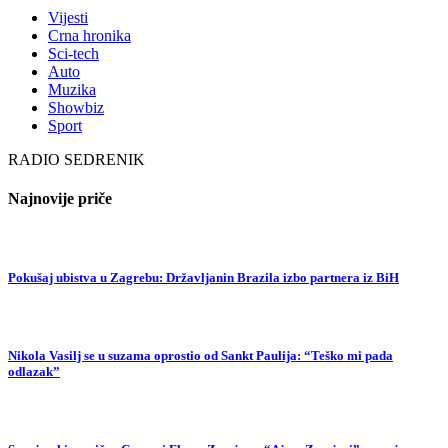
Vijesti
Crna hronika
Sci-tech
Auto
Muzika
Showbiz
Sport
RADIO SEDRENIK
Najnovije priče
Pokušaj ubistva u Zagrebu: Državljanin Brazila izbo partnera iz BiH
Nikola Vasilj se u suzama oprostio od Sankt Paulija: “Teško mi pada
odlazak”