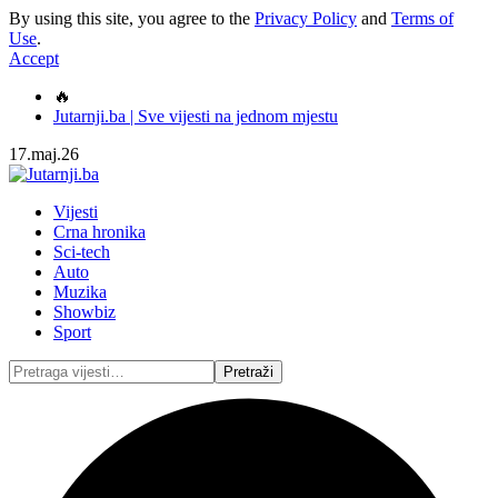
By using this site, you agree to the
Privacy Policy
and
Terms of
Use
.
Accept
🔥
Jutarnji.ba | Sve vijesti na jednom mjestu
17.maj.26
Vijesti
Crna hronika
Sci-tech
Auto
Muzika
Showbiz
Sport