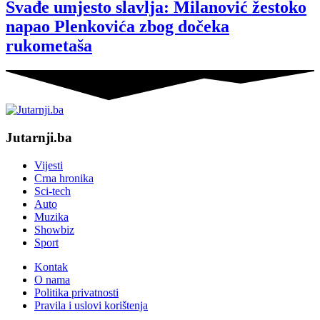
Svađe umjesto slavlja: Milanović žestoko
napao Plenkovića zbog dočeka
rukometaša
Jutarnji.ba
Vijesti
Crna hronika
Sci-tech
Auto
Muzika
Showbiz
Sport
Kontak
O nama
Politika privatnosti
Pravila i uslovi korištenja