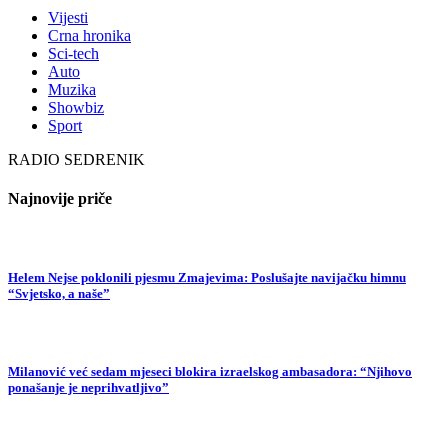
Vijesti
Crna hronika
Sci-tech
Auto
Muzika
Showbiz
Sport
RADIO SEDRENIK
Najnovije priče
Helem Nejse poklonili pjesmu Zmajevima: Poslušajte navijačku himnu
“Svjetsko, a naše”
Milanović već sedam mjeseci blokira izraelskog ambasadora: “Njihovo
ponašanje je neprihvatljivo”