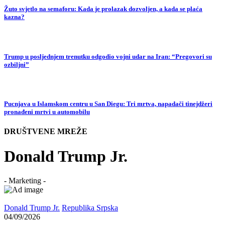
Žuto svjetlo na semaforu: Kada je prolazak dozvoljen, a kada se plaća
kazna?
Trump u posljednjem trenutku odgodio vojni udar na Iran: “Pregovori su
ozbiljni”
Pucnjava u Islamskom centru u San Diegu: Tri mrtva, napadači tinejdžeri
pronađeni mrtvi u automobilu
DRUŠTVENE MREŽE
Donald Trump Jr.
- Marketing -
Donald Trump Jr.
Republika Srpska
04/09/2026