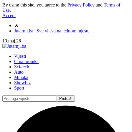
By using this site, you agree to the
Privacy Policy
and
Terms of
Use
.
Accept
🔥
Jutarnji.ba | Sve vijesti na jednom mjestu
19.maj.26
Vijesti
Crna hronika
Sci-tech
Auto
Muzika
Showbiz
Sport