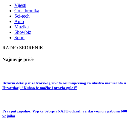
Vijesti
Crna hronika
Sci-tech
Auto
Muzika
Showbiz
Sport
RADIO SEDRENIK
Najnovije priče
Bizarni detalji iz zatvorskog života osumnjičenog za ubistvo maturanta u
Hrvatskoj: “Kuhao je mačke i pravio gulaš”
Prvi put zajedno: Vojska Srbije i NATO održali veliku vojnu vježbu sa 600
vojnika