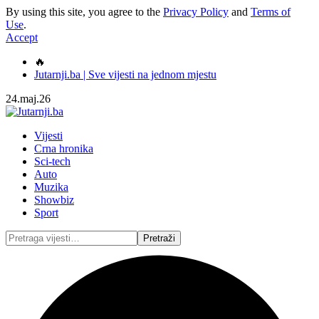
By using this site, you agree to the
Privacy Policy
and
Terms of
Use
.
Accept
🔥
Jutarnji.ba | Sve vijesti na jednom mjestu
24.maj.26
Vijesti
Crna hronika
Sci-tech
Auto
Muzika
Showbiz
Sport