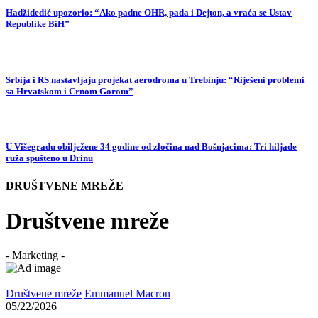
Hadžidedić upozorio: “Ako padne OHR, pada i Dejton, a vraća se Ustav
Republike BiH”
Srbija i RS nastavljaju projekat aerodroma u Trebinju: “Riješeni problemi
sa Hrvatskom i Crnom Gorom”
U Višegradu obilježene 34 godine od zločina nad Bošnjacima: Tri hiljade
ruža spušteno u Drinu
DRUŠTVENE MREŽE
Društvene mreže
- Marketing -
Društvene mreže
Emmanuel Macron
05/22/2026