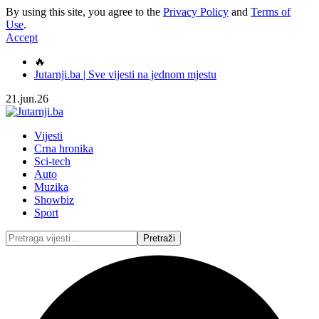
By using this site, you agree to the
Privacy Policy
and
Terms of
Use
.
Accept
🔥
Jutarnji.ba | Sve vijesti na jednom mjestu
21.jun.26
Vijesti
Crna hronika
Sci-tech
Auto
Muzika
Showbiz
Sport