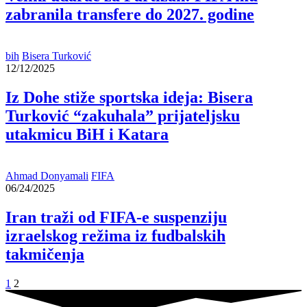
zabranila transfere do 2027. godine
bih
Bisera Turković
12/12/2025
Iz Dohe stiže sportska ideja: Bisera
Turković “zakuhala” prijateljsku
utakmicu BiH i Katara
Ahmad Donyamali
FIFA
06/24/2025
Iran traži od FIFA-e suspenziju
izraelskog režima iz fudbalskih
takmičenja
1
2