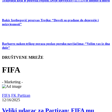
Tragedija koja je potresla region: Dvije djevojčice (11 i 13) se utopile u moru
Bakir Izetbegović prozvao Trojku: “Doveli su građane do depresije i
neizvjesnosti”
Barbarez nakon teškog poraza poslao poruku navijačima: “Volim vas iz dna
duše”
DRUŠTVENE MREŽE
FIFA
- Marketing -
FIFA
FK Partizan
12/16/2025
Veliki udarac za Partizan: FIFA mu