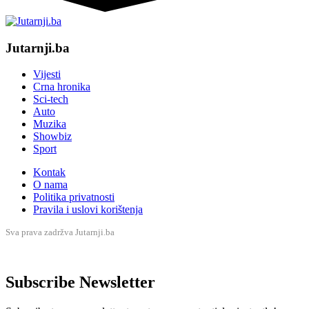
Jutarnji.ba
Vijesti
Crna hronika
Sci-tech
Auto
Muzika
Showbiz
Sport
Kontak
O nama
Politika privatnosti
Pravila i uslovi korištenja
Sva prava zadržva Jutarnji.ba
Subscribe Newsletter