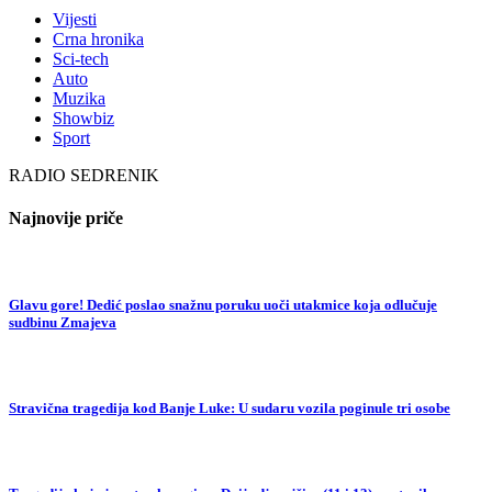
Vijesti
Crna hronika
Sci-tech
Auto
Muzika
Showbiz
Sport
RADIO SEDRENIK
Najnovije priče
Glavu gore! Dedić poslao snažnu poruku uoči utakmice koja odlučuje
sudbinu Zmajeva
Stravična tragedija kod Banje Luke: U sudaru vozila poginule tri osobe