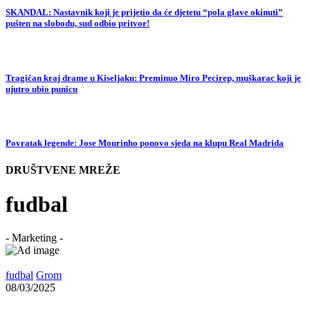
SKANDAL: Nastavnik koji je prijetio da će djetetu “pola glave okinuti”
pušten na slobodu, sud odbio pritvor!
Tragičan kraj drame u Kiseljaku: Preminuo Miro Pecirep, muškarac koji je
ujutro ubio punicu
Povratak legende: Jose Mourinho ponovo sjeda na klupu Real Madrida
DRUŠTVENE MREŽE
fudbal
- Marketing -
fudbal
Grom
08/03/2025