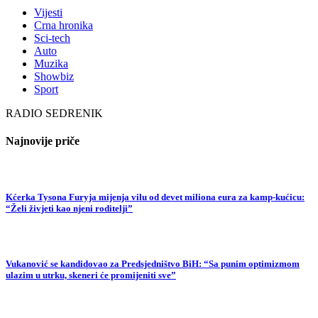
Vijesti
Crna hronika
Sci-tech
Auto
Muzika
Showbiz
Sport
RADIO SEDRENIK
Najnovije priče
Kćerka Tysona Furyja mijenja vilu od devet miliona eura za kamp-kućicu:
“Želi živjeti kao njeni roditelji”
Vukanović se kandidovao za Predsjedništvo BiH: “Sa punim optimizmom
ulazim u utrku, skeneri će promijeniti sve”