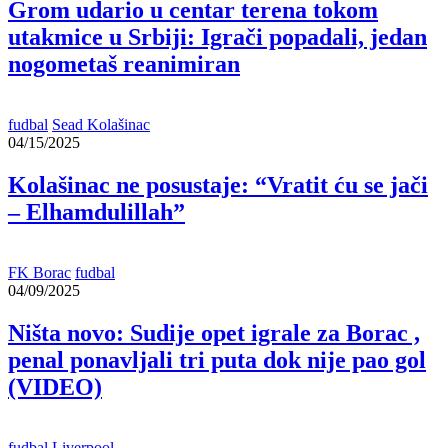
Grom udario u centar terena tokom
utakmice u Srbiji: Igrači popadali, jedan
nogometaš reanimiran
fudbal
Sead Kolašinac
04/15/2025
Kolašinac ne posustaje: “Vratit ću se jači
– Elhamdulillah”
FK Borac
fudbal
04/09/2025
Ništa novo: Sudije opet igrale za Borac ,
penal ponavljali tri puta dok nije pao gol
(VIDEO)
fudbal
Liverpool