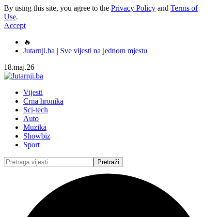
By using this site, you agree to the
Privacy Policy
and
Terms of
Use
.
Accept
🔥
Jutarnji.ba | Sve vijesti na jednom mjestu
18.maj.26
Vijesti
Crna hronika
Sci-tech
Auto
Muzika
Showbiz
Sport