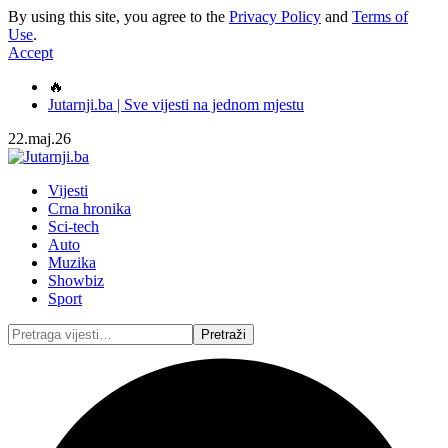
By using this site, you agree to the
Privacy Policy
and
Terms of
Use
.
Accept
🔥
Jutarnji.ba | Sve vijesti na jednom mjestu
22.maj.26
Vijesti
Crna hronika
Sci-tech
Auto
Muzika
Showbiz
Sport