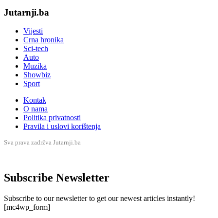
Jutarnji.ba
Vijesti
Crna hronika
Sci-tech
Auto
Muzika
Showbiz
Sport
Kontak
O nama
Politika privatnosti
Pravila i uslovi korištenja
Sva prava zadržva Jutarnji.ba
Subscribe Newsletter
Subscribe to our newsletter to get our newest articles instantly!
[mc4wp_form]