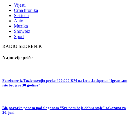
Vijesti
Crna hronika
Sci-tech
Auto
Muzika
Showbiz
Sport
RADIO SEDRENIK
Najnovije priče
Penzioner iz Tuzle osvojio preko 400.000 KM na Loto Jackpotu: “Igrao sam
iste brojeve 30 godina”
Bh. povorka ponosa pod sloganom “Sve nam boje dobro stoje” zakazana za
20. juni