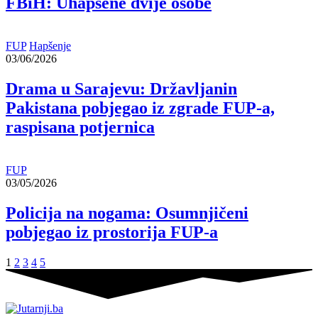
FBiH: Uhapšene dvije osobe
FUP
Hapšenje
03/06/2026
Drama u Sarajevu: Državljanin
Pakistana pobjegao iz zgrade FUP-a,
raspisana potjernica
FUP
03/05/2026
Policija na nogama: Osumnjičeni
pobjegao iz prostorija FUP-a
1
2
3
4
5