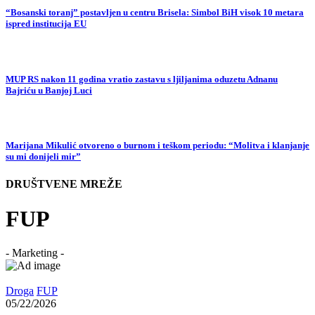
“Bosanski toranj” postavljen u centru Brisela: Simbol BiH visok 10 metara
ispred institucija EU
MUP RS nakon 11 godina vratio zastavu s ljiljanima oduzetu Adnanu
Bajriću u Banjoj Luci
Marijana Mikulić otvoreno o burnom i teškom periodu: “Molitva i klanjanje
su mi donijeli mir”
DRUŠTVENE MREŽE
FUP
- Marketing -
Droga
FUP
05/22/2026