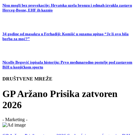
Nisu mogli bez provokacije: Hrvatska uzela bronzu i odmah izvukla zastavu
Herceg-Bosne, EHF ih kaznio
34 godine od masakra u Ferhadiji: Komšić u suzama upitao “Je li ovo bila
borba za moć?”
Nicolle Begović ispisala historiju: Prvo međunarodno postolje pod zastavom
BiH u konjičkom sportu
DRUŠTVENE MREŽE
GP Aržano Prisika zatvoren
2026
- Marketing -