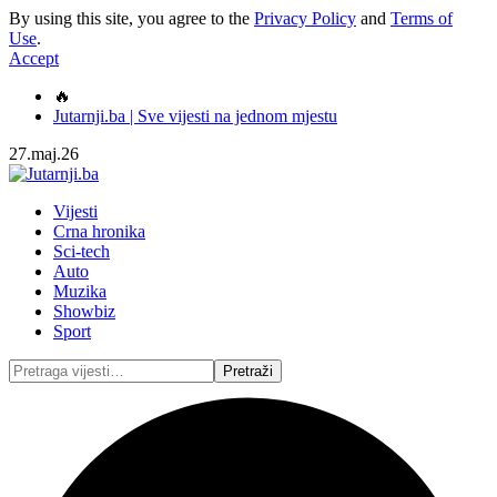
By using this site, you agree to the
Privacy Policy
and
Terms of
Use
.
Accept
🔥
Jutarnji.ba | Sve vijesti na jednom mjestu
27.maj.26
Vijesti
Crna hronika
Sci-tech
Auto
Muzika
Showbiz
Sport