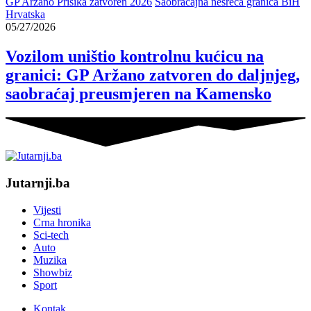
GP Aržano Prisika zatvoren 2026
Saobraćajna nesreća granica BiH
Hrvatska
05/27/2026
Vozilom uništio kontrolnu kućicu na
granici: GP Aržano zatvoren do daljnjeg,
saobraćaj preusmjeren na Kamensko
Jutarnji.ba
Vijesti
Crna hronika
Sci-tech
Auto
Muzika
Showbiz
Sport
Kontak