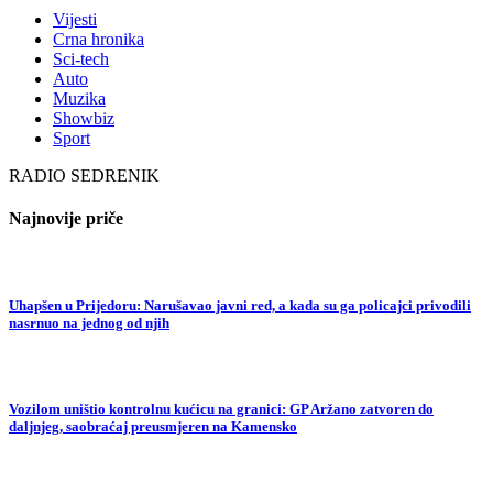
Vijesti
Crna hronika
Sci-tech
Auto
Muzika
Showbiz
Sport
RADIO SEDRENIK
Najnovije priče
Uhapšen u Prijedoru: Narušavao javni red, a kada su ga policajci privodili
nasrnuo na jednog od njih
Vozilom uništio kontrolnu kućicu na granici: GP Aržano zatvoren do
daljnjeg, saobraćaj preusmjeren na Kamensko