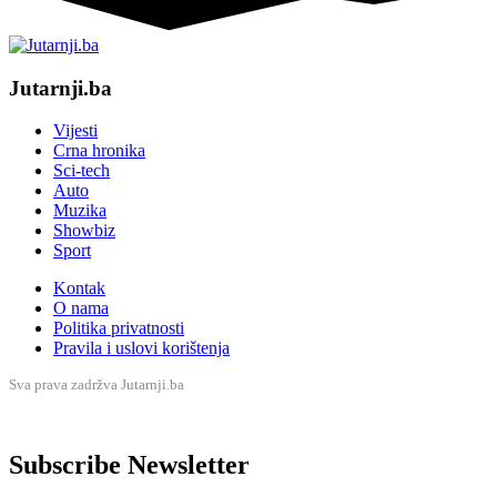
Jutarnji.ba
Vijesti
Crna hronika
Sci-tech
Auto
Muzika
Showbiz
Sport
Kontak
O nama
Politika privatnosti
Pravila i uslovi korištenja
Sva prava zadržva Jutarnji.ba
Subscribe Newsletter