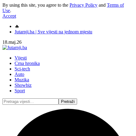
By using this site, you agree to the
Privacy Policy
and
Terms of
Use
.
Accept
🔥
Jutarnji.ba | Sve vijesti na jednom mjestu
18.maj.26
Vijesti
Crna hronika
Sci-tech
Auto
Muzika
Showbiz
Sport