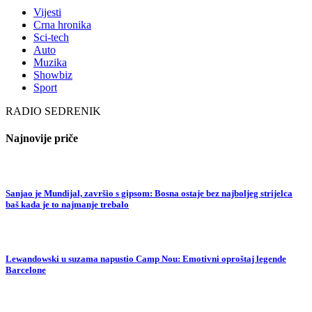
Vijesti
Crna hronika
Sci-tech
Auto
Muzika
Showbiz
Sport
RADIO SEDRENIK
Najnovije priče
Sanjao je Mundijal, završio s gipsom: Bosna ostaje bez najboljeg strijelca
baš kada je to najmanje trebalo
Lewandowski u suzama napustio Camp Nou: Emotivni oproštaj legende
Barcelone