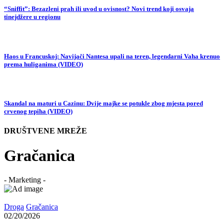
“Sniffit”: Bezazleni prah ili uvod u ovisnost? Novi trend koji osvaja
tinejdžere u regionu
Haos u Francuskoj: Navijači Nantesa upali na teren, legendarni Vaha krenuo
prema huliganima (VIDEO)
Skandal na maturi u Cazinu: Dvije majke se potukle zbog mjesta pored
crvenog tepiha (VIDEO)
DRUŠTVENE MREŽE
Gračanica
- Marketing -
Droga
Gračanica
02/20/2026