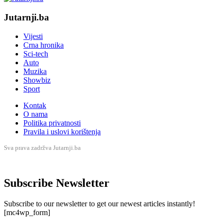
Jutarnji.ba
Vijesti
Crna hronika
Sci-tech
Auto
Muzika
Showbiz
Sport
Kontak
O nama
Politika privatnosti
Pravila i uslovi korištenja
Sva prava zadržva Jutarnji.ba
Subscribe Newsletter
Subscribe to our newsletter to get our newest articles instantly!
[mc4wp_form]