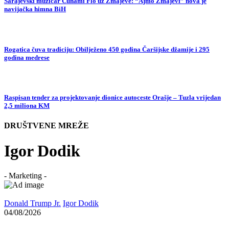
Sarajevski muzičar Cunami Flo uz Zmajeve: “Ajmo Zmajevi” nova je
navijačka himna BiH
Rogatica čuva tradiciju: Obilježeno 450 godina Čaršijske džamije i 295
godina medrese
Raspisan tender za projektovanje dionice autoceste Orašje – Tuzla vrijedan
2,5 miliona KM
DRUŠTVENE MREŽE
Igor Dodik
- Marketing -
Donald Trump Jr.
Igor Dodik
04/08/2026