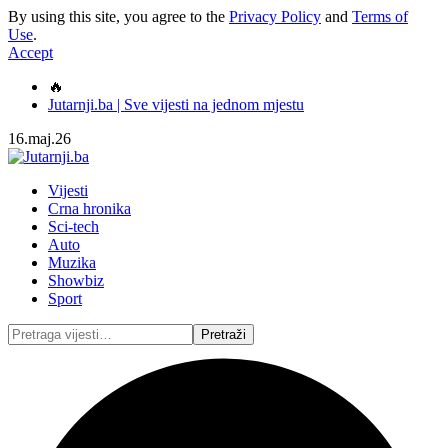
By using this site, you agree to the
Privacy Policy
and
Terms of
Use
.
Accept
🔥
Jutarnji.ba | Sve vijesti na jednom mjestu
16.maj.26
Vijesti
Crna hronika
Sci-tech
Auto
Muzika
Showbiz
Sport