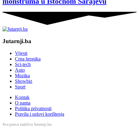
monstruma u Istočnom Sarajevu
Jutarnji.ba
Vijesti
Crna hronika
Sci-tech
Auto
Muzika
Showbiz
Sport
Kontak
O nama
Politika privatnosti
Pravila i uslovi korištenja
Sva prava zadržva Jutarnji.ba