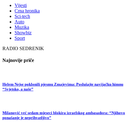
Vijesti
Crna hronika
Sci-tech
Auto
Muzika
Showbiz
Sport
RADIO SEDRENIK
Najnovije priče
Helem Nejse poklonili pjesmu Zmajevima: Poslušajte navijačku himnu
“Svjetsko, a naše”
Milanović već sedam mjeseci blokira izraelskog ambasadora: “Njihovo
ponašanje je neprihvatljivo”