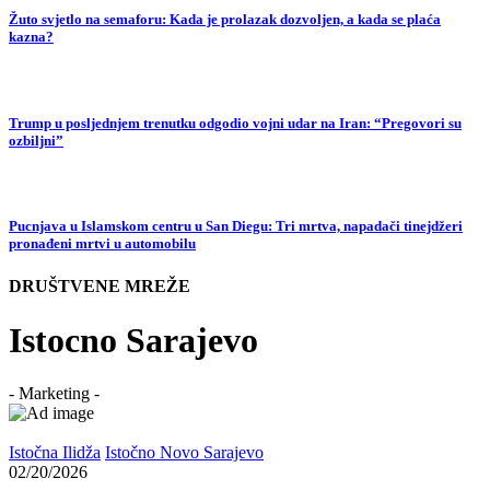
Žuto svjetlo na semaforu: Kada je prolazak dozvoljen, a kada se plaća
kazna?
Trump u posljednjem trenutku odgodio vojni udar na Iran: “Pregovori su
ozbiljni”
Pucnjava u Islamskom centru u San Diegu: Tri mrtva, napadači tinejdžeri
pronađeni mrtvi u automobilu
DRUŠTVENE MREŽE
Istocno Sarajevo
- Marketing -
Istočna Ilidža
Istočno Novo Sarajevo
02/20/2026