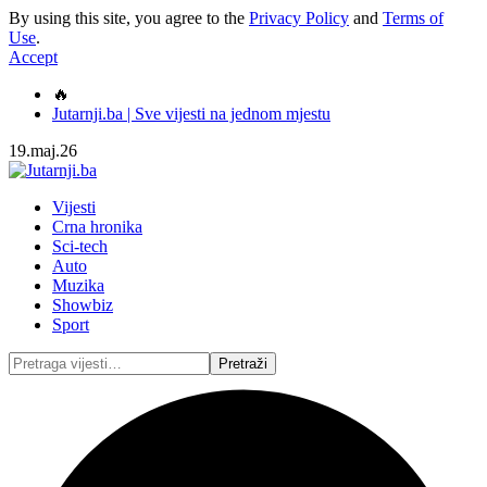
By using this site, you agree to the
Privacy Policy
and
Terms of
Use
.
Accept
🔥
Jutarnji.ba | Sve vijesti na jednom mjestu
19.maj.26
Vijesti
Crna hronika
Sci-tech
Auto
Muzika
Showbiz
Sport